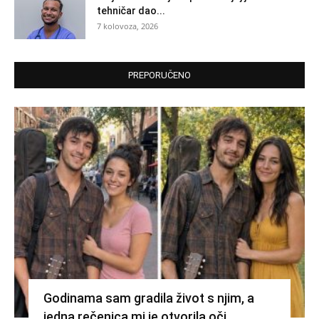
tehničar dao...
7 kolovoza, 2026
PREPORUČENO
Godinama sam gradila život s njim, a
jedna rečenica mi je otvorila oči