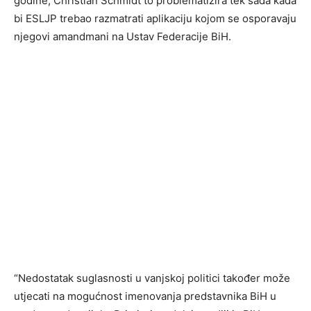
godine, Christian Schmidt to problematizira tek sada kada
bi ESLJP trebao razmatrati aplikaciju kojom se osporavaju
njegovi amandmani na Ustav Federacije BiH.
“Nedostatak suglasnosti u vanjskoj politici također može
utjecati na mogućnost imenovanja predstavnika BiH u