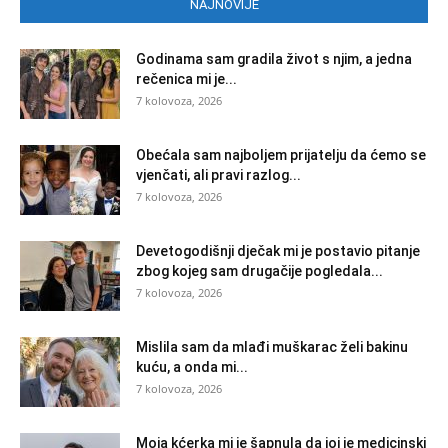
NAJNOVIJE
Godinama sam gradila život s njim, a jedna
rečenica mi je...
7 kolovoza, 2026
Obećala sam najboljem prijatelju da ćemo se
vjenčati, ali pravi razlog...
7 kolovoza, 2026
Devetogodišnji dječak mi je postavio pitanje
zbog kojeg sam drugačije pogledala...
7 kolovoza, 2026
Mislila sam da mlađi muškarac želi bakinu
kuću, a onda mi...
7 kolovoza, 2026
Moja kćerka mi je šapnula da joj je medicinski