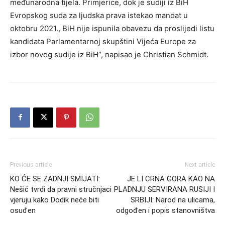
međunarodna tijela. Primjerice, dok je sudiji iz BiH
Evropskog suda za ljudska prava istekao mandat u
oktobru 2021., BiH nije ispunila obavezu da proslijedi listu
kandidata Parlamentarnoj skupštini Vijeća Europe za
izbor novog sudije iz BiH”, napisao je Christian Schmidt.
Previous article
Next article
KO ĆE SE ZADNJI SMIJATI:
JE LI CRNA GORA KAO NA
Nešić tvrdi da pravni stručnjaci
PLADNJU SERVIRANA RUSIJI I
vjeruju kako Dodik neće biti
SRBIJI: Narod na ulicama,
osuđen
odgođen i popis stanovništva