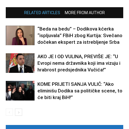
RELATED ARTICLES
MORE FROM AUTHOR
“Beda na bedu” – Dodikova kćerka
“ispljuvala” FBiH zbog Kurtija: Svečano
dočekan ekspert za istrebljenje Srba
AKO JE I OD VULINA, PREVIŠE JE: “U
Evropi nema državnika koji ima vizuju i
hrabrost predsjednika Vučića!”
KOME PRIJETI SANJA VULIĆ: “Ako
eliminišu Dodika sa političke scene, to
će biti kraj BiH!”