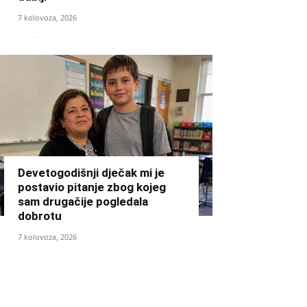
7 kolovoza, 2026
Devetogodišnji dječak mi je
postavio pitanje zbog kojeg
sam drugačije pogledala
dobrotu
7 kolovoza, 2026