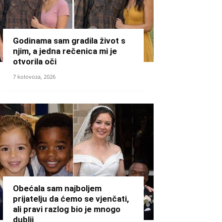
Godinama sam gradila život s
njim, a jedna rečenica mi je
otvorila oči
7 kolovoza, 2026
Obećala sam najboljem
prijatelju da ćemo se vjenčati,
ali pravi razlog bio je mnogo
dublji