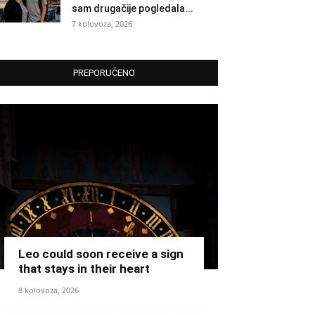
sam drugačije pogledala...
7 kolovoza, 2026
PREPORUČENO
Leo could soon receive a sign
that stays in their heart
8 kolovoza, 2026