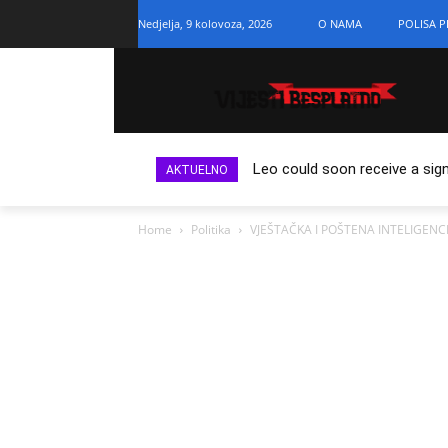
Nedjelja, 9 kolovoza, 2026
O NAMA
POLISA P
Leo could soon receive a sign
AKTUELNO
Home
Politika
VJEŠTAČKA I POŠTENA INTELIGENCIJA: 