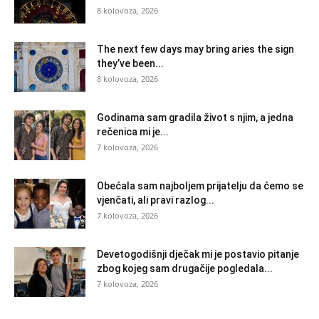
8 kolovoza, 2026
The next few days may bring aries the sign
they’ve been...
8 kolovoza, 2026
Godinama sam gradila život s njim, a jedna
rečenica mi je...
7 kolovoza, 2026
Obećala sam najboljem prijatelju da ćemo se
vjenčati, ali pravi razlog...
7 kolovoza, 2026
Devetogodišnji dječak mi je postavio pitanje
zbog kojeg sam drugačije pogledala...
7 kolovoza, 2026