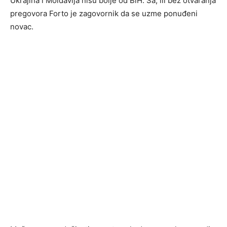
Ukrajina i Moldavija nisu bolje od BiH. Sa, ili bez otvaranja
pregovora Forto je zagovornik da se uzme ponuđeni
novac.