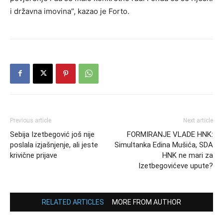
i državna imovina”, kazao je Forto.
Previous article
Next article
Sebija Izetbegović još nije
FORMIRANJE VLADE HNK:
poslala izjašnjenje, ali jeste
Simultanka Edina Mušića, SDA
krivične prijave
HNK ne mari za
Izetbegovićeve upute?
RELATED ARTICLES
MORE FROM AUTHOR