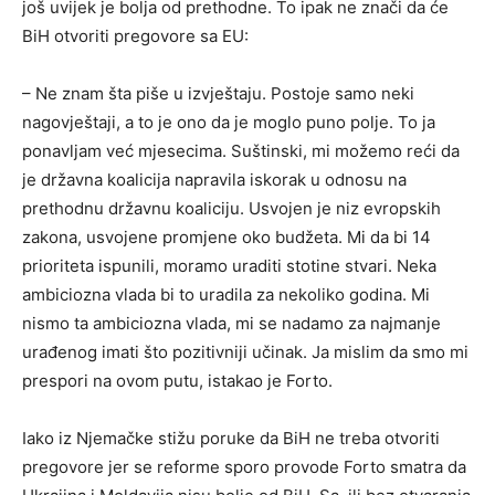
još uvijek je bolja od prethodne. To ipak ne znači da će
BiH otvoriti pregovore sa EU:
– Ne znam šta piše u izvještaju. Postoje samo neki
nagovještaji, a to je ono da je moglo puno polje. To ja
ponavljam već mjesecima. Suštinski, mi možemo reći da
je državna koalicija napravila iskorak u odnosu na
prethodnu državnu koaliciju. Usvojen je niz evropskih
zakona, usvojene promjene oko budžeta. Mi da bi 14
prioriteta ispunili, moramo uraditi stotine stvari. Neka
ambiciozna vlada bi to uradila za nekoliko godina. Mi
nismo ta ambiciozna vlada, mi se nadamo za najmanje
urađenog imati što pozitivniji učinak. Ja mislim da smo mi
prespori na ovom putu, istakao je Forto.
Iako iz Njemačke stižu poruke da BiH ne treba otvoriti
pregovore jer se reforme sporo provode Forto smatra da