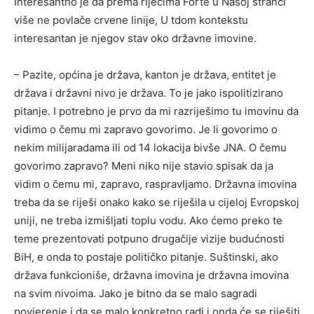
Interesantno je da prema riječima Forte u Našoj stranci
više ne povlače crvene linije, U tdom kontekstu
interesantan je njegov stav oko državne imovine.
– Pazite, općina je država, kanton je država, entitet je
država i državni nivo je država. To je jako ispolitizirano
pitanje. I potrebno je prvo da mi razriješimo tu imovinu da
vidimo o čemu mi zapravo govorimo. Je li govorimo o
nekim milijaradama ili od 14 lokacija bivše JNA. O čemu
govorimo zapravo? Meni niko nije stavio spisak da ja
vidim o čemu mi, zapravo, raspravljamo. Državna imovina
treba da se riješi onako kako se riješila u cijeloj Evropskoj
uniji, ne treba izmišljati toplu vodu. Ako ćemo preko te
teme prezentovati potpuno drugačije vizije budućnosti
BiH, e onda to postaje političko pitanje. Suštinski, ako
država funkcioniše, državna imovina je državna imovina
na svim nivoima. Jako je bitno da se malo sagradi
povjerenje i da se malo konkretno radi i onda će se riješiti