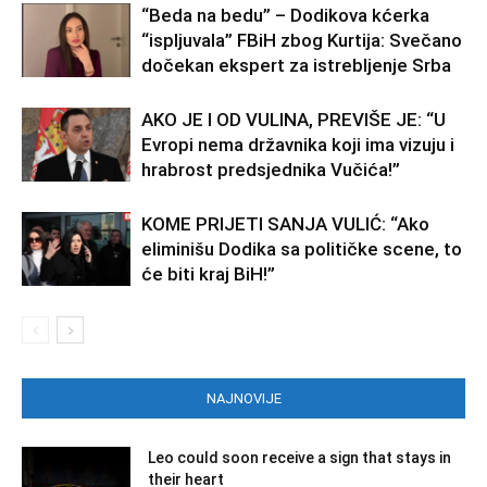
“Beda na bedu” – Dodikova kćerka
“ispljuvala” FBiH zbog Kurtija: Svečano
dočekan ekspert za istrebljenje Srba
AKO JE I OD VULINA, PREVIŠE JE: “U
Evropi nema državnika koji ima vizuju i
hrabrost predsjednika Vučića!”
KOME PRIJETI SANJA VULIĆ: “Ako
eliminišu Dodika sa političke scene, to
će biti kraj BiH!”
NAJNOVIJE
Leo could soon receive a sign that stays in
their heart