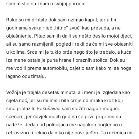
sam mislio da znam o svojoj porodici.
Ruke su mi drhtale dok sam uzimao kaput, jer u tim
godinama svaka riječ „hitno“ zvuči kao presuda, a ne
objašnjenje. Pitao sam ih da li se nešto desilo mojoj djeci,
ali su samo razmijenili pogled i rekli da će mi sve objasniti
u kolima. Srce mi je tuklo brže nego što je trebalo, a kuća
iza mene ostala je puna hrane i praznih stolica. Dok su
me vodili prema automobilu, osjetio sam kako mi se noge
lagano oduzimaju.
Vožnja je trajala desetak minuta, ali meni je izgledala kao
cijela noć, jer su mi misli bile crnje od mraka kroz koji
smo prolazili. Pokušavao sam složiti najgori mogući
scenarij, jer čovjek mojih godina se prvo pripremi na
najteže. Jedan od policajaca me napokon pogledao u
retrovizoru i rekao da niko nije povrijeđen. Ta rečenica mi