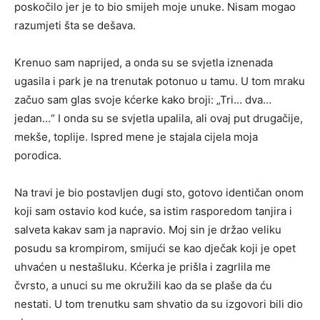
poskočilo jer je to bio smijeh moje unuke. Nisam mogao
razumjeti šta se dešava.
Krenuo sam naprijed, a onda su se svjetla iznenada
ugasila i park je na trenutak potonuo u tamu. U tom mraku
začuo sam glas svoje kćerke kako broji: „Tri… dva…
jedan…“ I onda su se svjetla upalila, ali ovaj put drugačije,
mekše, toplije. Ispred mene je stajala cijela moja
porodica.
Na travi je bio postavljen dugi sto, gotovo identičan onom
koji sam ostavio kod kuće, sa istim rasporedom tanjira i
salveta kakav sam ja napravio. Moj sin je držao veliku
posudu sa krompirom, smijući se kao dječak koji je opet
uhvaćen u nestašluku. Kćerka je prišla i zagrlila me
čvrsto, a unuci su me okružili kao da se plaše da ću
nestati. U tom trenutku sam shvatio da su izgovori bili dio