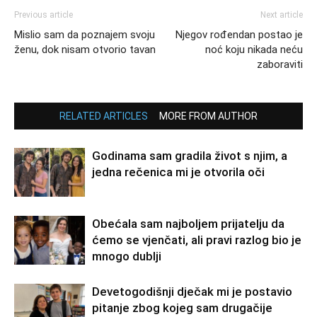
Previous article
Next article
Mislio sam da poznajem svoju
Njegov rođendan postao je
ženu, dok nisam otvorio tavan
noć koju nikada neću
zaboraviti
RELATED ARTICLES
MORE FROM AUTHOR
Godinama sam gradila život s njim, a
jedna rečenica mi je otvorila oči
Obećala sam najboljem prijatelju da
ćemo se vjenčati, ali pravi razlog bio je
mnogo dublji
Devetogodišnji dječak mi je postavio
pitanje zbog kojeg sam drugačije