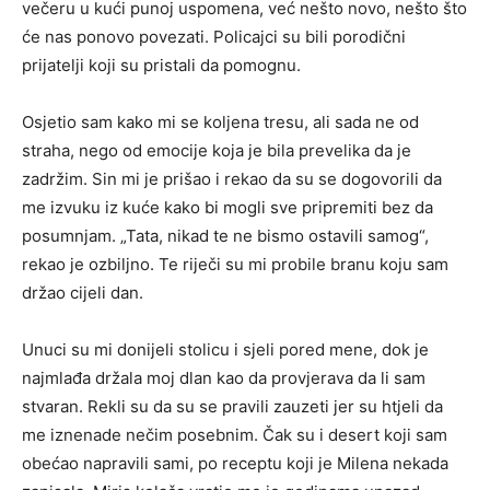
večeru u kući punoj uspomena, već nešto novo, nešto što
će nas ponovo povezati. Policajci su bili porodični
prijatelji koji su pristali da pomognu.
Osjetio sam kako mi se koljena tresu, ali sada ne od
straha, nego od emocije koja je bila prevelika da je
zadržim. Sin mi je prišao i rekao da su se dogovorili da
me izvuku iz kuće kako bi mogli sve pripremiti bez da
posumnjam. „Tata, nikad te ne bismo ostavili samog“,
rekao je ozbiljno. Te riječi su mi probile branu koju sam
držao cijeli dan.
Unuci su mi donijeli stolicu i sjeli pored mene, dok je
najmlađa držala moj dlan kao da provjerava da li sam
stvaran. Rekli su da su se pravili zauzeti jer su htjeli da
me iznenade nečim posebnim. Čak su i desert koji sam
obećao napravili sami, po receptu koji je Milena nekada