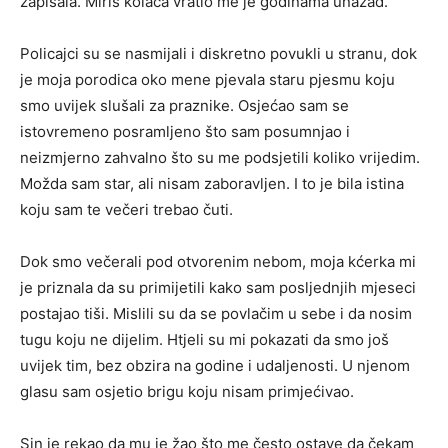
zapisala. Miris kolača vratio me je godinama unazad.
Policajci su se nasmijali i diskretno povukli u stranu, dok
je moja porodica oko mene pjevala staru pjesmu koju
smo uvijek slušali za praznike. Osjećao sam se
istovremeno posramljeno što sam posumnjao i
neizmjerno zahvalno što su me podsjetili koliko vrijedim.
Možda sam star, ali nisam zaboravljen. I to je bila istina
koju sam te večeri trebao čuti.
Dok smo večerali pod otvorenim nebom, moja kćerka mi
je priznala da su primijetili kako sam posljednjih mjeseci
postajao tiši. Mislili su da se povlačim u sebe i da nosim
tugu koju ne dijelim. Htjeli su mi pokazati da smo još
uvijek tim, bez obzira na godine i udaljenosti. U njenom
glasu sam osjetio brigu koju nisam primjećivao.
Sin je rekao da mu je žao što me često ostave da čekam