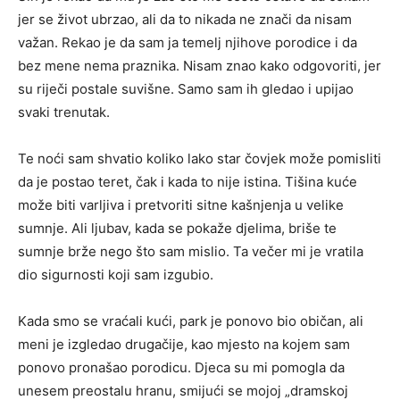
jer se život ubrzao, ali da to nikada ne znači da nisam
važan. Rekao je da sam ja temelj njihove porodice i da
bez mene nema praznika. Nisam znao kako odgovoriti, jer
su riječi postale suvišne. Samo sam ih gledao i upijao
svaki trenutak.
Te noći sam shvatio koliko lako star čovjek može pomisliti
da je postao teret, čak i kada to nije istina. Tišina kuće
može biti varljiva i pretvoriti sitne kašnjenja u velike
sumnje. Ali ljubav, kada se pokaže djelima, briše te
sumnje brže nego što sam mislio. Ta večer mi je vratila
dio sigurnosti koji sam izgubio.
Kada smo se vraćali kući, park je ponovo bio običan, ali
meni je izgledao drugačije, kao mjesto na kojem sam
ponovo pronašao porodicu. Djeca su mi pomogla da
unesem preostalu hranu, smijući se mojoj „dramskoj