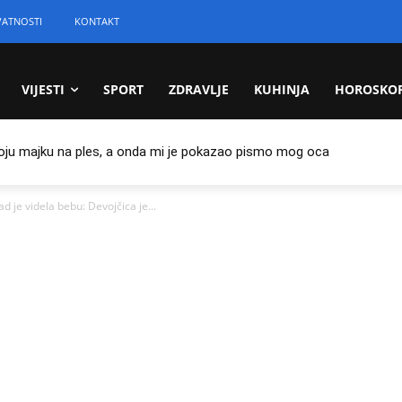
VATNOSTI
KONTAKT
VIJESTI
SPORT
ZDRAVLJE
KUHINJA
HOROSKO
oju majku na ples, a onda mi je pokazao pismo mog oca
d je videla bebu: Devojčica je...