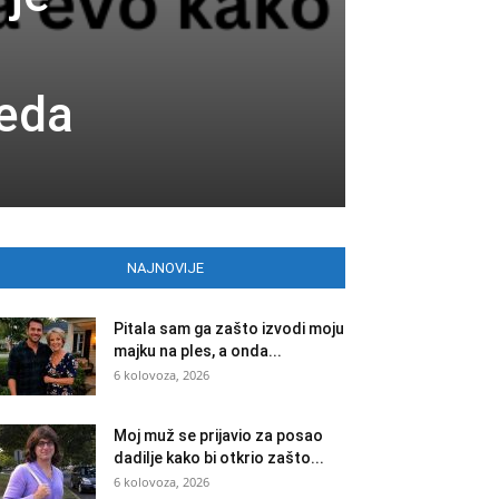
leda
NAJNOVIJE
Pitala sam ga zašto izvodi moju
majku na ples, a onda...
6 kolovoza, 2026
Moj muž se prijavio za posao
dadilje kako bi otkrio zašto...
6 kolovoza, 2026