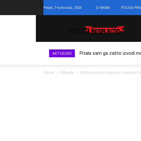
Petak, 7 kolovoza, 2026
O NAMA
POLISA PRI
Pitala sam ga zašto izvodi m
AKTUELNO
Home
Zdravlje
Dežurna sestra pala je u nesvest ka