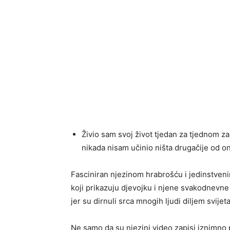
Živio sam svoj život tjedan za tjednom z
nikada nisam učinio ništa drugačije od on
Fasciniran njezinom hrabrošću i jedinstvenim
koji prikazuju djevojku i njene svakodnevne 
jer su dirnuli srca mnogih ljudi diljem svijeta
Ne samo da su njezini video zapisi iznimno 