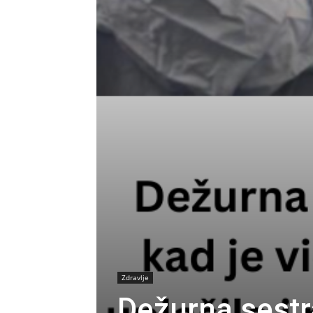
Zdravlje
Dežurna sestra