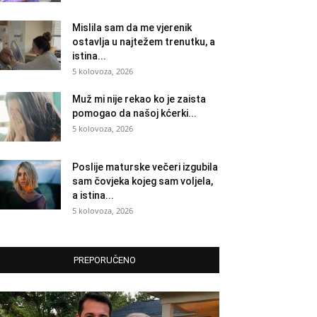
Mislila sam da me vjerenik
ostavlja u najtežem trenutku, a
istina...
5 kolovoza, 2026
Muž mi nije rekao ko je zaista
pomogao da našoj kćerki...
5 kolovoza, 2026
Poslije maturske večeri izgubila
sam čovjeka kojeg sam voljela,
a istina...
5 kolovoza, 2026
PREPORUČENO