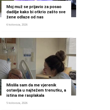
Moj muž se prijavio za posao
dadilje kako bi otkrio zašto sve
žene odlaze od nas
6 kolovoza, 2026
Mislila sam da me vjerenik
ostavlja u najtežem trenutku, a
istina me rasplakala
5 kolovoza, 2026