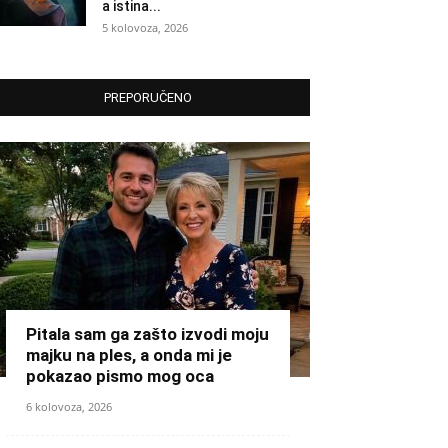
a istina...
5 kolovoza, 2026
PREPORUČENO
Pitala sam ga zašto izvodi moju
majku na ples, a onda mi je
pokazao pismo mog oca
6 kolovoza, 2026