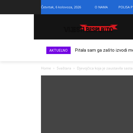
Četvrtak, 6 kolovoza, 2026
O NAMA
POLISA P
Pitala sam ga zašto izvodi m
AKTUELNO
Home
Svaštara
Djevojčica koja je zaustavila sast