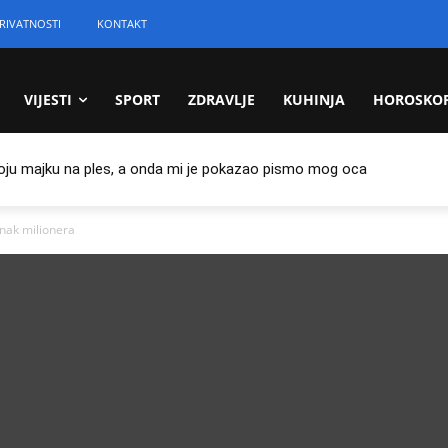
RIVATNOSTI
KONTAKT
VIJESTI
SPORT
ZDRAVLJE
KUHINJA
HOROSKO
oju majku na ples, a onda mi je pokazao pismo mog oca
anak milionera