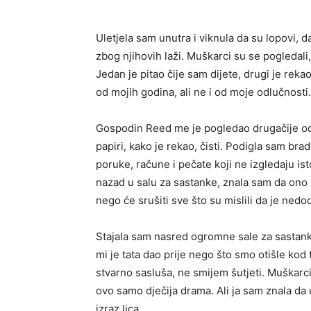
Uletjela sam unutra i viknula da su lopovi, 
zbog njihovih laži. Muškarci su se pogledali,
Jedan je pitao čije sam dijete, drugi je rek
od mojih godina, ali ne i od moje odlučnosti.
Gospodin Reed me je pogledao drugačije od o
papiri, kako je rekao, čisti. Podigla sam br
poruke, račune i pečate koji ne izgledaju is
nazad u salu za sastanke, znala sam da ono 
nego će srušiti sve što su mislili da je nedodi
Stajala sam nasred ogromne sale za sastanke
mi je tata dao prije nego što smo otišle kod 
stvarno sasluša, ne smijem šutjeti. Muškarci 
ovo samo dječija drama. Ali ja sam znala da
izraz lica.