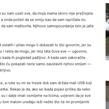
da su nam uzeli sve, da moja mama skoro nije preživjela
 a onda počeli da se smiju kao da sam ispričala vic.
ao da sam maštovita. Njihovo samopouzdanje bilo je jače
stalih i pitao mogu li dokazati to što govorim, jer su
adu i rekla da mogu, jer moj tata čuva sve — ugovore,
to kada ih pogledaš pažljivo. A kada sam zakoračila
što ću pokazati neće samo zaustaviti njihov smijeh —
rljivo.
, a ruke su mi se tresle dok sam držala mali USB koji
tetke. Rekao je da, ako se ikada pojavi prilika da neko
su i dalje imali osmijehe na licima, uvjereni da je sve
 u tom malom uređaju leži nešto što će im promijeniti