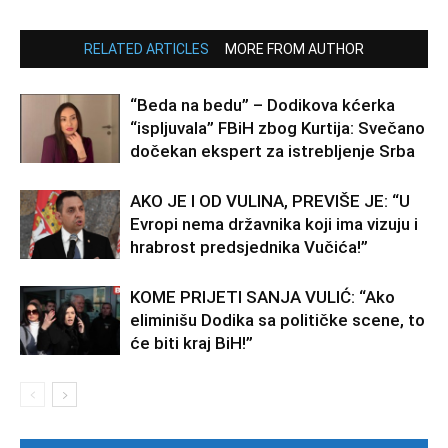
RELATED ARTICLES
MORE FROM AUTHOR
“Beda na bedu” – Dodikova kćerka
“ispljuvala” FBiH zbog Kurtija: Svečano
dočekan ekspert za istrebljenje Srba
AKO JE I OD VULINA, PREVIŠE JE: “U
Evropi nema državnika koji ima vizuju i
hrabrost predsjednika Vučića!”
KOME PRIJETI SANJA VULIĆ: “Ako
eliminišu Dodika sa političke scene, to
će biti kraj BiH!”