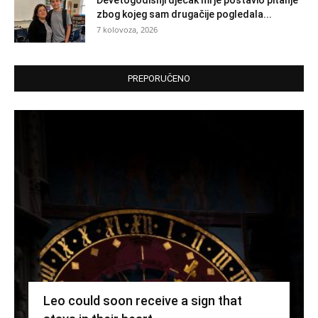
zbog kojeg sam drugačije pogledala...
7 kolovoza, 2026
PREPORUČENO
Leo could soon receive a sign that