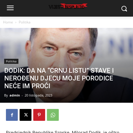
Home
Politika
Politika
DODIK: DA NA “CRNU LISTU” STAVE I
NEROĐENU DJECU MOJE PORODICE
NEĆE IM PROĆI
By
admin
-
20 listopada, 2023
Predsjednik Republike Srpske, Milorad Dodik, je oštro