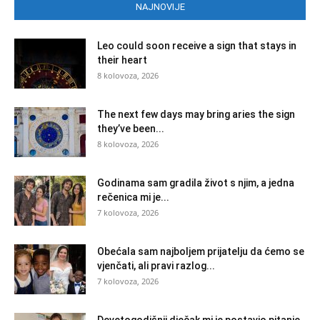
NAJNOVIJE
Leo could soon receive a sign that stays in
their heart
8 kolovoza, 2026
The next few days may bring aries the sign
they’ve been...
8 kolovoza, 2026
Godinama sam gradila život s njim, a jedna
rečenica mi je...
7 kolovoza, 2026
Obećala sam najboljem prijatelju da ćemo se
vjenčati, ali pravi razlog...
7 kolovoza, 2026
Devetogodišnji dječak mi je postavio pitanje