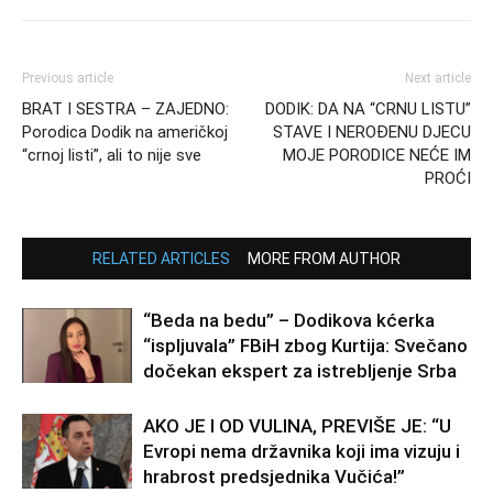
Previous article
Next article
BRAT I SESTRA – ZAJEDNO:
DODIK: DA NA “CRNU LISTU”
Porodica Dodik na američkoj
STAVE I NEROĐENU DJECU
“crnoj listi”, ali to nije sve
MOJE PORODICE NEĆE IM
PROĆI
RELATED ARTICLES
MORE FROM AUTHOR
“Beda na bedu” – Dodikova kćerka
“ispljuvala” FBiH zbog Kurtija: Svečano
dočekan ekspert za istrebljenje Srba
AKO JE I OD VULINA, PREVIŠE JE: “U
Evropi nema državnika koji ima vizuju i
hrabrost predsjednika Vučića!”