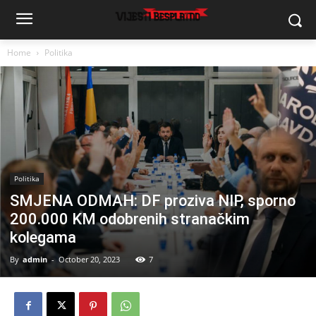
Home
Politika
Politika
SMJENA ODMAH: DF proziva NIP, sporno
200.000 KM odobrenih stranačkim
kolegama
By
admin
-
October 20, 2023
7