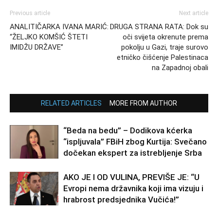
Previous article
Next article
ANALITIČARKA IVANA MARIĆ:
DRUGA STRANA RATA: Dok su
“ŽELJKO KOMŠIĆ ŠTETI
oči svijeta okrenute prema
IMIDŽU DRŽAVE”
pokolju u Gazi, traje surovo
etničko čišćenje Palestinaca
na Zapadnoj obali
RELATED ARTICLES
MORE FROM AUTHOR
“Beda na bedu” – Dodikova kćerka
“ispljuvala” FBiH zbog Kurtija: Svečano
dočekan ekspert za istrebljenje Srba
AKO JE I OD VULINA, PREVIŠE JE: “U
Evropi nema državnika koji ima vizuju i
hrabrost predsjednika Vučića!”