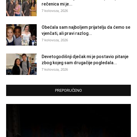
rečenica mi je...
7 kolovoza, 2026
Obećala sam najboljem prijatelju da ćemo se
vjenčati, ali pravi razlog...
7 kolovoza, 2026
Devetogodišnji dječak mi je postavio pitanje
zbog kojeg sam drugačije pogledala...
7 kolovoza, 2026
PREPORUČENO