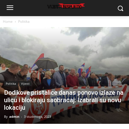
Home
Politika
Politika
Vijesti
Dodikove pristalice danas ponovo izlaze na
ulicu i blokiraju saobraćaj: Izabrali su novu
lokaciju
By
admin
-
3 studenoga, 2023