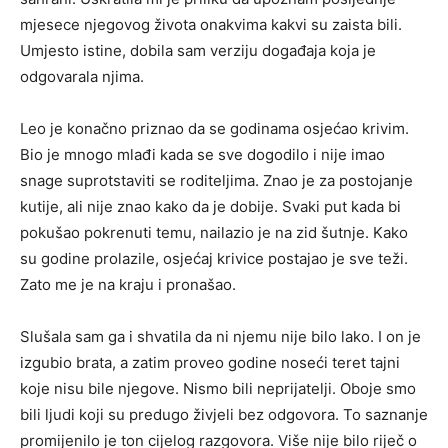
mjesece njegovog života onakvima kakvi su zaista bili.
Umjesto istine, dobila sam verziju događaja koja je
odgovarala njima.
Leo je konačno priznao da se godinama osjećao krivim.
Bio je mnogo mlađi kada se sve dogodilo i nije imao
snage suprotstaviti se roditeljima. Znao je za postojanje
kutije, ali nije znao kako da je dobije. Svaki put kada bi
pokušao pokrenuti temu, nailazio je na zid šutnje. Kako
su godine prolazile, osjećaj krivice postajao je sve teži.
Zato me je na kraju i pronašao.
Slušala sam ga i shvatila da ni njemu nije bilo lako. I on je
izgubio brata, a zatim proveo godine noseći teret tajni
koje nisu bile njegove. Nismo bili neprijatelji. Oboje smo
bili ljudi koji su predugo živjeli bez odgovora. To saznanje
promijenilo je ton cijelog razgovora. Više nije bilo riječ o