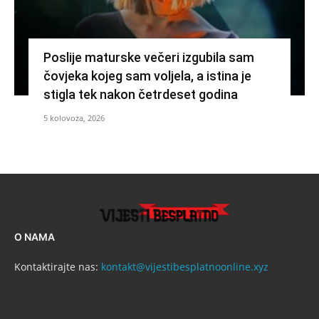
Poslije maturske večeri izgubila sam
čovjeka kojeg sam voljela, a istina je
stigla tek nakon četrdeset godina
5 kolovoza, 2026
O NAMA
Kontaktirajte nas:
kontakt@vijestibesplatnoonline.xyz