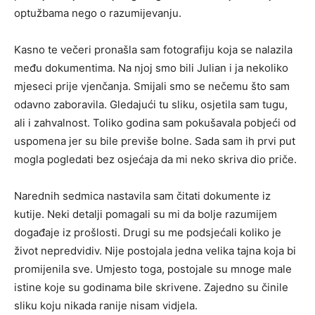
optužbama nego o razumijevanju.
Kasno te večeri pronašla sam fotografiju koja se nalazila
među dokumentima. Na njoj smo bili Julian i ja nekoliko
mjeseci prije vjenčanja. Smijali smo se nečemu što sam
odavno zaboravila. Gledajući tu sliku, osjetila sam tugu,
ali i zahvalnost. Toliko godina sam pokušavala pobjeći od
uspomena jer su bile previše bolne. Sada sam ih prvi put
mogla pogledati bez osjećaja da mi neko skriva dio priče.
Narednih sedmica nastavila sam čitati dokumente iz
kutije. Neki detalji pomagali su mi da bolje razumijem
događaje iz prošlosti. Drugi su me podsjećali koliko je
život nepredvidiv. Nije postojala jedna velika tajna koja bi
promijenila sve. Umjesto toga, postojale su mnoge male
istine koje su godinama bile skrivene. Zajedno su činile
sliku koju nikada ranije nisam vidjela.