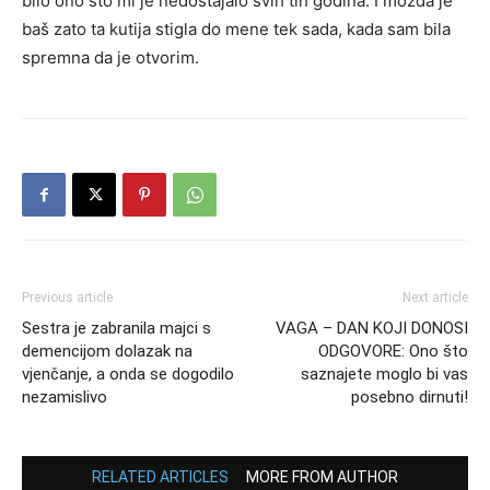
bilo ono što mi je nedostajalo svih tih godina. I možda je
baš zato ta kutija stigla do mene tek sada, kada sam bila
spremna da je otvorim.
Previous article
Next article
Sestra je zabranila majci s
VAGA – DAN KOJI DONOSI
demencijom dolazak na
ODGOVORE: Ono što
vjenčanje, a onda se dogodilo
saznajete moglo bi vas
nezamislivo
posebno dirnuti!
RELATED ARTICLES
MORE FROM AUTHOR