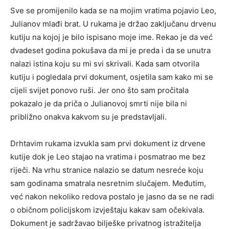
Sve se promijenilo kada se na mojim vratima pojavio Leo,
Julianov mlađi brat. U rukama je držao zaključanu drvenu
kutiju na kojoj je bilo ispisano moje ime. Rekao je da već
dvadeset godina pokušava da mi je preda i da se unutra
nalazi istina koju su mi svi skrivali. Kada sam otvorila
kutiju i pogledala prvi dokument, osjetila sam kako mi se
cijeli svijet ponovo ruši. Jer ono što sam pročitala
pokazalo je da priča o Julianovoj smrti nije bila ni
približno onakva kakvom su je predstavljali.
Drhtavim rukama izvukla sam prvi dokument iz drvene
kutije dok je Leo stajao na vratima i posmatrao me bez
riječi. Na vrhu stranice nalazio se datum nesreće koju
sam godinama smatrala nesretnim slučajem. Međutim,
već nakon nekoliko redova postalo je jasno da se ne radi
o običnom policijskom izvještaju kakav sam očekivala.
Dokument je sadržavao bilješke privatnog istražitelja