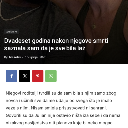
Svaštara
Dvadeset godina nakon njegove smrti
saznala sam da je sve bila laž
By
Nesoks
-
15 lipnja, 2026
Njegovi roditelji tvrdili su da sam bila s njim samo zbog
novca i učinili sve da me udalje od svega što je imalo
veze s njim. Nisam smjela prisustvovati ni sahrani.
Govorili su da Julian nije ostavio ništa iza sebe i da nema
nikakvog nasljedstva niti planova koje bi neko mogao