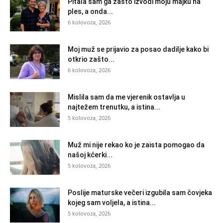
Pitala sam ga zašto izvodi moju majku na
ples, a onda...
6 kolovoza, 2026
Moj muž se prijavio za posao dadilje kako bi
otkrio zašto...
6 kolovoza, 2026
Mislila sam da me vjerenik ostavlja u
najtežem trenutku, a istina...
5 kolovoza, 2026
Muž mi nije rekao ko je zaista pomogao da
našoj kćerki...
5 kolovoza, 2026
Poslije maturske večeri izgubila sam čovjeka
kojeg sam voljela, a istina...
5 kolovoza, 2026