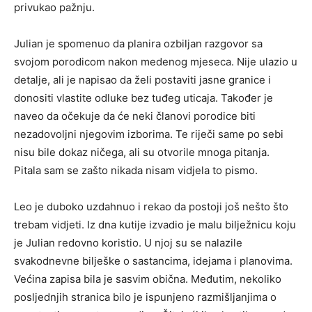
privukao pažnju.
Julian je spomenuo da planira ozbiljan razgovor sa
svojom porodicom nakon medenog mjeseca. Nije ulazio u
detalje, ali je napisao da želi postaviti jasne granice i
donositi vlastite odluke bez tuđeg uticaja. Također je
naveo da očekuje da će neki članovi porodice biti
nezadovoljni njegovim izborima. Te riječi same po sebi
nisu bile dokaz ničega, ali su otvorile mnoga pitanja.
Pitala sam se zašto nikada nisam vidjela to pismo.
Leo je duboko uzdahnuo i rekao da postoji još nešto što
trebam vidjeti. Iz dna kutije izvadio je malu bilježnicu koju
je Julian redovno koristio. U njoj su se nalazile
svakodnevne bilješke o sastancima, idejama i planovima.
Većina zapisa bila je sasvim obična. Međutim, nekoliko
posljednjih stranica bilo je ispunjeno razmišljanjima o