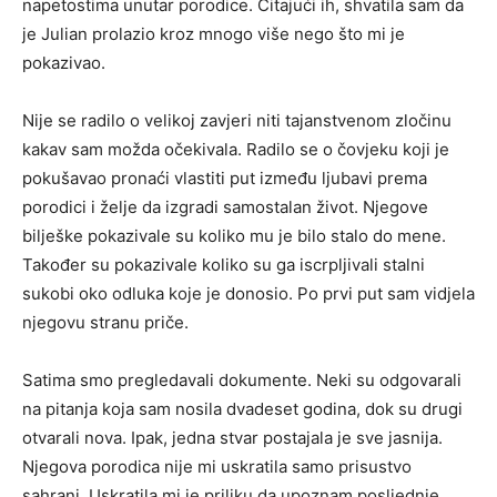
napetostima unutar porodice. Čitajući ih, shvatila sam da
je Julian prolazio kroz mnogo više nego što mi je
pokazivao.
Nije se radilo o velikoj zavjeri niti tajanstvenom zločinu
kakav sam možda očekivala. Radilo se o čovjeku koji je
pokušavao pronaći vlastiti put između ljubavi prema
porodici i želje da izgradi samostalan život. Njegove
bilješke pokazivale su koliko mu je bilo stalo do mene.
Također su pokazivale koliko su ga iscrpljivali stalni
sukobi oko odluka koje je donosio. Po prvi put sam vidjela
njegovu stranu priče.
Satima smo pregledavali dokumente. Neki su odgovarali
na pitanja koja sam nosila dvadeset godina, dok su drugi
otvarali nova. Ipak, jedna stvar postajala je sve jasnija.
Njegova porodica nije mi uskratila samo prisustvo
sahrani. Uskratila mi je priliku da upoznam posljednje