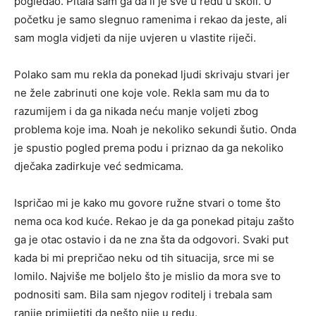
pogledao. Pitala sam ga da li je sve u redu u školi. U
početku je samo slegnuo ramenima i rekao da jeste, ali
sam mogla vidjeti da nije uvjeren u vlastite riječi.
Polako sam mu rekla da ponekad ljudi skrivaju stvari jer
ne žele zabrinuti one koje vole. Rekla sam mu da to
razumijem i da ga nikada neću manje voljeti zbog
problema koje ima. Noah je nekoliko sekundi šutio. Onda
je spustio pogled prema podu i priznao da ga nekoliko
dječaka zadirkuje već sedmicama.
Ispričao mi je kako mu govore ružne stvari o tome što
nema oca kod kuće. Rekao je da ga ponekad pitaju zašto
ga je otac ostavio i da ne zna šta da odgovori. Svaki put
kada bi mi prepričao neku od tih situacija, srce mi se
lomilo. Najviše me boljelo što je mislio da mora sve to
podnositi sam. Bila sam njegov roditelj i trebala sam
ranije primijetiti da nešto nije u redu.