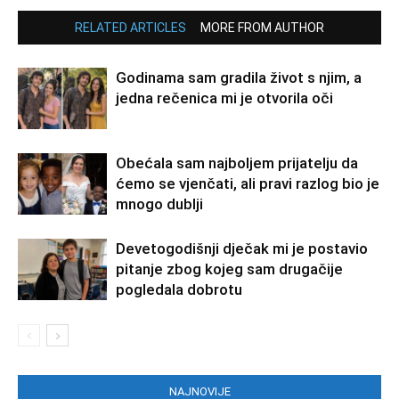
RELATED ARTICLES
MORE FROM AUTHOR
Godinama sam gradila život s njim, a
jedna rečenica mi je otvorila oči
Obećala sam najboljem prijatelju da
ćemo se vjenčati, ali pravi razlog bio je
mnogo dublji
Devetogodišnji dječak mi je postavio
pitanje zbog kojeg sam drugačije
pogledala dobrotu
NAJNOVIJE