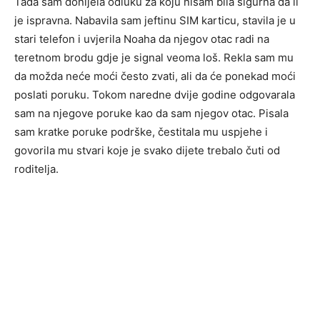
Tada sam donijela odluku za koju nisam bila sigurna da li
je ispravna. Nabavila sam jeftinu SIM karticu, stavila je u
stari telefon i uvjerila Noaha da njegov otac radi na
teretnom brodu gdje je signal veoma loš. Rekla sam mu
da možda neće moći često zvati, ali da će ponekad moći
poslati poruku. Tokom naredne dvije godine odgovarala
sam na njegove poruke kao da sam njegov otac. Pisala
sam kratke poruke podrške, čestitala mu uspjehe i
govorila mu stvari koje je svako dijete trebalo čuti od
roditelja.