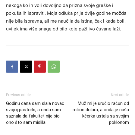
nekoga ko ih voli dovoljno da prizna svoje greške i
pokuša ih ispraviti. Moja odluka prije dvije godine možda
nije bila ispravna, ali me naučila da istina, čak i kada boli,
uvijek ima više snage od bilo koje pažljivo čuvane laži.
Previous article
Next article
Godinu dana sam slala novac
Muž mi je uručio račun od
svojoj pastorki, a onda sam
milion dolara, a onda je naša
saznala da fakultet nije bio
kćerka ustala sa svojim
ono što sam mislila
poklonom