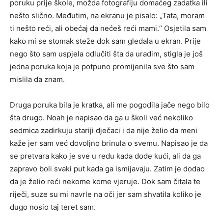
poruku prije škole, možda fotografiju domaćeg zadatka ili
nešto slično. Međutim, na ekranu je pisalo: „Tata, moram
ti nešto reći, ali obećaj da nećeš reći mami.“ Osjetila sam
kako mi se stomak steže dok sam gledala u ekran. Prije
nego što sam uspjela odlučiti šta da uradim, stigla je još
jedna poruka koja je potpuno promijenila sve što sam
mislila da znam.
Druga poruka bila je kratka, ali me pogodila jače nego bilo
šta drugo. Noah je napisao da ga u školi već nekoliko
sedmica zadirkuju stariji dječaci i da nije želio da meni
kaže jer sam već dovoljno brinula o svemu. Napisao je da
se pretvara kako je sve u redu kada dođe kući, ali da ga
zapravo boli svaki put kada ga ismijavaju. Zatim je dodao
da je želio reći nekome kome vjeruje. Dok sam čitala te
riječi, suze su mi navrle na oči jer sam shvatila koliko je
dugo nosio taj teret sam.