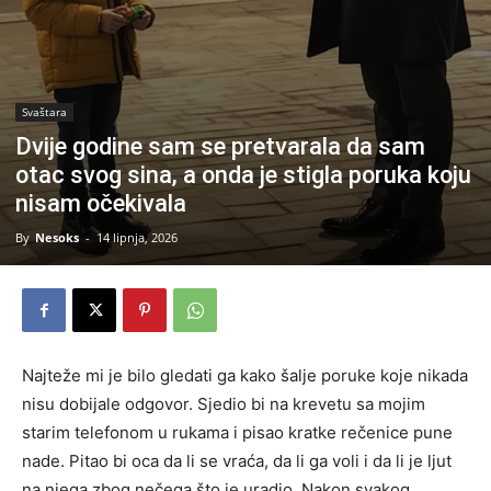
Svaštara
Dvije godine sam se pretvarala da sam
otac svog sina, a onda je stigla poruka koju
nisam očekivala
By
Nesoks
-
14 lipnja, 2026
Najteže mi je bilo gledati ga kako šalje poruke koje nikada
nisu dobijale odgovor. Sjedio bi na krevetu sa mojim
starim telefonom u rukama i pisao kratke rečenice pune
nade. Pitao bi oca da li se vraća, da li ga voli i da li je ljut
na njega zbog nečega što je uradio. Nakon svakog