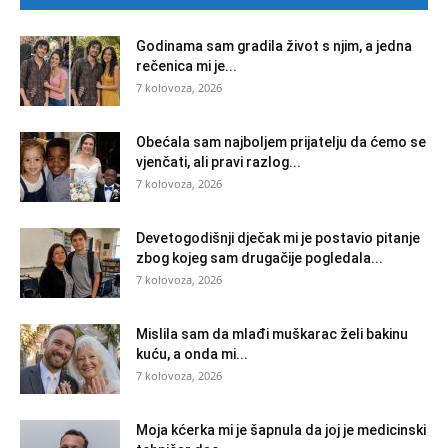
Godinama sam gradila život s njim, a jedna
rečenica mi je...
7 kolovoza, 2026
Obećala sam najboljem prijatelju da ćemo se
vjenčati, ali pravi razlog...
7 kolovoza, 2026
Devetogodišnji dječak mi je postavio pitanje
zbog kojeg sam drugačije pogledala...
7 kolovoza, 2026
Mislila sam da mlađi muškarac želi bakinu
kuću, a onda mi...
7 kolovoza, 2026
Moja kćerka mi je šapnula da joj je medicinski