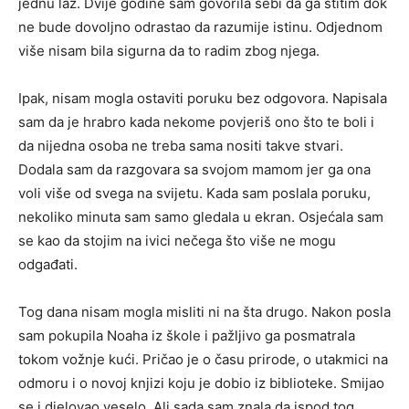
jednu laž. Dvije godine sam govorila sebi da ga štitim dok
ne bude dovoljno odrastao da razumije istinu. Odjednom
više nisam bila sigurna da to radim zbog njega.
Ipak, nisam mogla ostaviti poruku bez odgovora. Napisala
sam da je hrabro kada nekome povjeriš ono što te boli i
da nijedna osoba ne treba sama nositi takve stvari.
Dodala sam da razgovara sa svojom mamom jer ga ona
voli više od svega na svijetu. Kada sam poslala poruku,
nekoliko minuta sam samo gledala u ekran. Osjećala sam
se kao da stojim na ivici nečega što više ne mogu
odgađati.
Tog dana nisam mogla misliti ni na šta drugo. Nakon posla
sam pokupila Noaha iz škole i pažljivo ga posmatrala
tokom vožnje kući. Pričao je o času prirode, o utakmici na
odmoru i o novoj knjizi koju je dobio iz biblioteke. Smijao
se i djelovao veselo. Ali sada sam znala da ispod tog