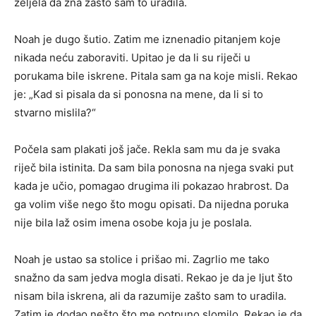
željela da zna zašto sam to uradila.
Noah je dugo šutio. Zatim me iznenadio pitanjem koje
nikada neću zaboraviti. Upitao je da li su riječi u
porukama bile iskrene. Pitala sam ga na koje misli. Rekao
je: „Kad si pisala da si ponosna na mene, da li si to
stvarno mislila?“
Počela sam plakati još jače. Rekla sam mu da je svaka
riječ bila istinita. Da sam bila ponosna na njega svaki put
kada je učio, pomagao drugima ili pokazao hrabrost. Da
ga volim više nego što mogu opisati. Da nijedna poruka
nije bila laž osim imena osobe koja ju je poslala.
Noah je ustao sa stolice i prišao mi. Zagrlio me tako
snažno da sam jedva mogla disati. Rekao je da je ljut što
nisam bila iskrena, ali da razumije zašto sam to uradila.
Zatim je dodao nešto što me potpuno slomilo. Rekao je da