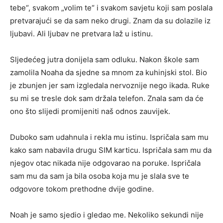
tebe“, svakom „volim te“ i svakom savjetu koji sam poslala
pretvarajući se da sam neko drugi. Znam da su dolazile iz
ljubavi. Ali ljubav ne pretvara laž u istinu.
Sljedećeg jutra donijela sam odluku. Nakon škole sam
zamolila Noaha da sjedne sa mnom za kuhinjski stol. Bio
je zbunjen jer sam izgledala nervoznije nego ikada. Ruke
su mi se tresle dok sam držala telefon. Znala sam da će
ono što slijedi promijeniti naš odnos zauvijek.
Duboko sam udahnula i rekla mu istinu. Ispričala sam mu
kako sam nabavila drugu SIM karticu. Ispričala sam mu da
njegov otac nikada nije odgovarao na poruke. Ispričala
sam mu da sam ja bila osoba koja mu je slala sve te
odgovore tokom prethodne dvije godine.
Noah je samo sjedio i gledao me. Nekoliko sekundi nije