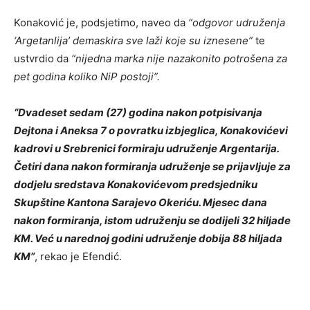
Konaković je, podsjetimo, naveo da
“odgovor udruženja
‘Argetanlija’ demaskira sve laži koje su iznesene”
te
ustvrdio da
“nijedna marka nije nazakonito potrošena za
pet godina koliko NiP postoji”.
“Dvadeset sedam (27) godina nakon potpisivanja
Dejtona i Aneksa 7 o povratku izbjeglica, Konakovićevi
kadrovi u Srebrenici formiraju udruženje Argentarija.
Četiri dana nakon formiranja udruženje se prijavljuje za
dodjelu sredstava Konakovićevom predsjedniku
Skupštine Kantona Sarajevo Okeriću. Mjesec dana
nakon formiranja, istom udruženju se dodijeli 32 hiljade
KM. Već u narednoj godini udruženje dobija 88 hiljada
KM”
, rekao je Efendić.