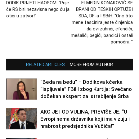
DODIK PRIJETI HAOSOM: “Prije
ELMEDIN KONAKOVIĆ SE
će RS biti nezavisna nego ću ja
BRANI OD TEŠKIH OPTUŽBI
otići u zatvor!”
SDA, DF-a I SBiH: “Ono što
mene fascinira jeste činjenica
da ovi zuhrići, efendići,
mešalići, begići, bandići i ostali
pomoćni…”
RELATED ARTICLES
MORE FROM AUTHOR
“Beda na bedu” – Dodikova kćerka
“ispljuvala” FBiH zbog Kurtija: Svečano
dočekan ekspert za istrebljenje Srba
AKO JE I OD VULINA, PREVIŠE JE: “U
Evropi nema državnika koji ima vizuju i
hrabrost predsjednika Vučića!”