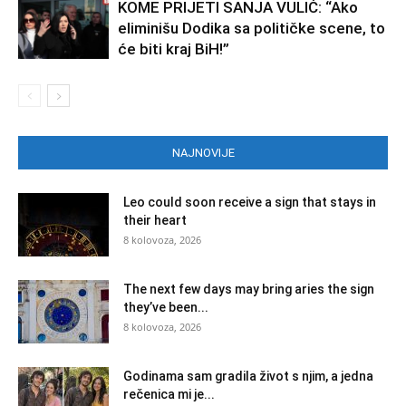
KOME PRIJETI SANJA VULIĆ: “Ako
eliminišu Dodika sa političke scene, to
će biti kraj BiH!”
NAJNOVIJE
Leo could soon receive a sign that stays in
their heart
8 kolovoza, 2026
The next few days may bring aries the sign
they’ve been...
8 kolovoza, 2026
Godinama sam gradila život s njim, a jedna
rečenica mi je...