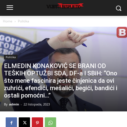
Home
Politika
Politika
ELMEDIN KONAKOVIĆ SE BRANI OD
TEŠKIH OPTUŽBI SDA, DF-a I SBiH: “Ono
što mene fascinira jeste činjenica da ovi
zuhrići, efendići, mešalići, begići, bandići i
ostali pomoćni…”
By
admin
-
22 listopada, 2023