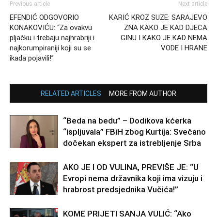
Previous article
Next article
EFENDIĆ ODGOVORIO
KARIĆ KROZ SUZE: SARAJEVO
KONAKOVIĆU: “Za ovakvu
ZNA KAKO JE KAD DJECA
pljačku i trebaju najhrabriji i
GINU I KAKO JE KAD NEMA
najkorumpiraniji koji su se
VODE I HRANE
ikada pojavili!”
RELATED ARTICLES
MORE FROM AUTHOR
“Beda na bedu” – Dodikova kćerka
“ispljuvala” FBiH zbog Kurtija: Svečano
dočekan ekspert za istrebljenje Srba
AKO JE I OD VULINA, PREVIŠE JE: “U
Evropi nema državnika koji ima vizuju i
hrabrost predsjednika Vučića!”
KOME PRIJETI SANJA VULIĆ: “Ako