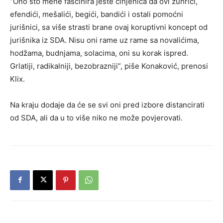
“Ono što mene fascinira jeste činjenica da ovi zuhrići,
efendići, mešalići, begići, bandići i ostali pomoćni
jurišnici, sa više strasti brane ovaj koruptivni koncept od
jurišnika iz SDA. Nisu oni rame uz rame sa novalićima,
hodžama, budnjama, solacima, oni su korak ispred.
Grlatiji, radikalniji, bezobrazniji”, piše Konaković, prenosi
Klix.
Na kraju dodaje da će se svi oni pred izbore distancirati
od SDA, ali da u to više niko ne može povjerovati.