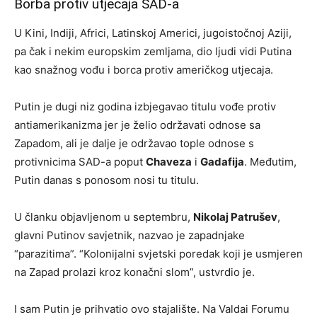
Borba protiv utjecaja SAD-a
U Kini, Indiji, Africi, Latinskoj Americi, jugoistočnoj Aziji,
pa čak i nekim europskim zemljama, dio ljudi vidi Putina
kao snažnog vođu i borca protiv američkog utjecaja.
Putin je dugi niz godina izbjegavao titulu vođe protiv
antiamerikanizma jer je želio održavati odnose sa
Zapadom, ali je dalje je održavao tople odnose s
protivnicima SAD-a poput
Chaveza
i
Gadafija
. Međutim,
Putin danas s ponosom nosi tu titulu.
U članku objavljenom u septembru,
Nikolaj Patrušev
,
glavni Putinov savjetnik, nazvao je zapadnjake
“parazitima”. “Kolonijalni svjetski poredak koji je usmjeren
na Zapad prolazi kroz konačni slom”, ustvrdio je.
I sam Putin je prihvatio ovo stajalište. Na Valdai Forumu