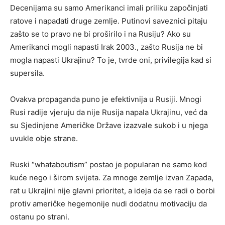
Decenijama su samo Amerikanci imali priliku započinjati
ratove i napadati druge zemlje. Putinovi saveznici pitaju
zašto se to pravo ne bi proširilo i na Rusiju? Ako su
Amerikanci mogli napasti Irak 2003., zašto Rusija ne bi
mogla napasti Ukrajinu? To je, tvrde oni, privilegija kad si
supersila.
Ovakva propaganda puno je efektivnija u Rusiji. Mnogi
Rusi radije vjeruju da nije Rusija napala Ukrajinu, već da
su Sjedinjene Američke Države izazvale sukob i u njega
uvukle obje strane.
Ruski “whataboutism” postao je popularan ne samo kod
kuće nego i širom svijeta. Za mnoge zemlje izvan Zapada,
rat u Ukrajini nije glavni prioritet, a ideja da se radi o borbi
protiv američke hegemonije nudi dodatnu motivaciju da
ostanu po strani.