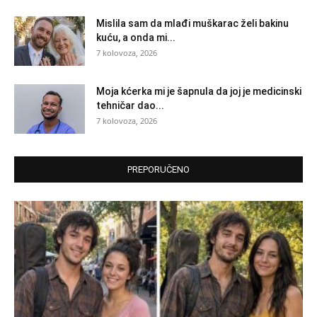
Mislila sam da mlađi muškarac želi bakinu
kuću, a onda mi...
7 kolovoza, 2026
Moja kćerka mi je šapnula da joj je medicinski
tehničar dao...
7 kolovoza, 2026
PREPORUČENO