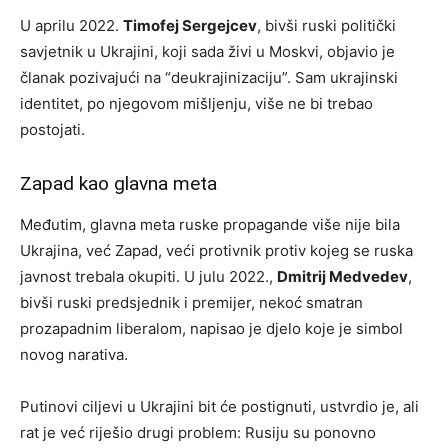
U aprilu 2022.
Timofej Sergejcev
, bivši ruski politički
savjetnik u Ukrajini, koji sada živi u Moskvi, objavio je
članak pozivajući na “deukrajinizaciju”. Sam ukrajinski
identitet, po njegovom mišljenju, više ne bi trebao
postojati.
Zapad kao glavna meta
Međutim, glavna meta ruske propagande više nije bila
Ukrajina, već Zapad, veći protivnik protiv kojeg se ruska
javnost trebala okupiti. U julu 2022.,
Dmitrij Medvedev
,
bivši ruski predsjednik i premijer, nekoć smatran
prozapadnim liberalom, napisao je djelo koje je simbol
novog narativa.
Putinovi ciljevi u Ukrajini bit će postignuti, ustvrdio je, ali
rat je već riješio drugi problem: Rusiju su ponovno