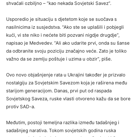
shvaćali ozbiljno – “kao nekada Sovjetski Savez”.
Usporedio je situaciju s djetetom koje se suočava s
nasilnicima iz susjedstva. “Ako ste se uplašili i pobjegli
kući, vi ste niko i nećete biti pozvani nigdje drugdje”,
napisao je Medvedev. “Ali ako udarite prvi, onda su šanse
da odbranite svoju poziciju značajno veće. Zato je toliko
važno da se zemlju poštuje i uzima u obzir”, piše.
Ovo novo objašnjenje rata u Ukrajini također je prizvalo
nostalgiju za Sovjetskim Savezom koja je raširena među
starijom generacijom. Danas, prvi put od raspada
Sovjetskog Saveza, ruske vlasti otvoreno kažu da se bore
protiv SAD-a.
Međutim, postoji temeljna razlika između tadašnjeg i
sadašnjeg narativa. Tokom sovjetskih godina ruska