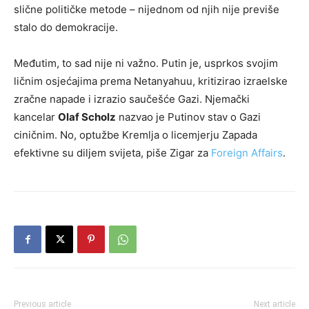
slične političke metode – nijednom od njih nije previše
stalo do demokracije.
Međutim, to sad nije ni važno. Putin je, usprkos svojim
ličnim osjećajima prema Netanyahuu, kritizirao izraelske
zračne napade i izrazio saučešće Gazi. Njemački
kancelar
Olaf Scholz
nazvao je Putinov stav o Gazi
ciničnim. No, optužbe Kremlja o licemjerju Zapada
efektivne su diljem svijeta, piše Zigar za
Foreign Affairs
.
Previous article
Next article