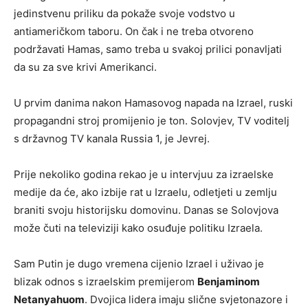
jedinstvenu priliku da pokaže svoje vodstvo u
antiameričkom taboru. On čak i ne treba otvoreno
podržavati Hamas, samo treba u svakoj prilici ponavljati
da su za sve krivi Amerikanci.
U prvim danima nakon Hamasovog napada na Izrael, ruski
propagandni stroj promijenio je ton. Solovjev, TV voditelj
s državnog TV kanala Russia 1, je Jevrej.
Prije nekoliko godina rekao je u intervjuu za izraelske
medije da će, ako izbije rat u Izraelu, odletjeti u zemlju
braniti svoju historijsku domovinu. Danas se Solovjova
može čuti na televiziji kako osuđuje politiku Izraela.
Sam Putin je dugo vremena cijenio Izrael i uživao je
blizak odnos s izraelskim premijerom
Benjaminom
Netanyahuom
. Dvojica lidera imaju slične svjetonazore i