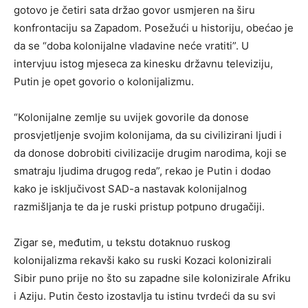
gotovo je četiri sata držao govor usmjeren na širu
konfrontaciju sa Zapadom. Posežući u historiju, obećao je
da se “doba kolonijalne vladavine neće vratiti”. U
intervjuu istog mjeseca za kinesku državnu televiziju,
Putin je opet govorio o kolonijalizmu.
“Kolonijalne zemlje su uvijek govorile da donose
prosvjetljenje svojim kolonijama, da su civilizirani ljudi i
da donose dobrobiti civilizacije drugim narodima, koji se
smatraju ljudima drugog reda”, rekao je Putin i dodao
kako je isključivost SAD-a nastavak kolonijalnog
razmišljanja te da je ruski pristup potpuno drugačiji.
Zigar se, međutim, u tekstu dotaknuo ruskog
kolonijalizma rekavši kako su ruski Kozaci kolonizirali
Sibir puno prije no što su zapadne sile kolonizirale Afriku
i Aziju. Putin često izostavlja tu istinu tvrdeći da su svi