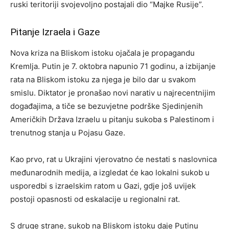
ruski teritoriji svojevoljno postajali dio “Majke Rusije”.
Pitanje Izraela i Gaze
Nova kriza na Bliskom istoku ojačala je propagandu
Kremlja. Putin je 7. oktobra napunio 71 godinu, a izbijanje
rata na Bliskom istoku za njega je bilo dar u svakom
smislu. Diktator je pronašao novi narativ u najrecentnijim
događajima, a tiče se bezuvjetne podrške Sjedinjenih
Američkih Država Izraelu u pitanju sukoba s Palestinom i
trenutnog stanja u Pojasu Gaze.
Kao prvo, rat u Ukrajini vjerovatno će nestati s naslovnica
međunarodnih medija, a izgledat će kao lokalni sukob u
usporedbi s izraelskim ratom u Gazi, gdje još uvijek
postoji opasnosti od eskalacije u regionalni rat.
S druge strane, sukob na Bliskom istoku daje Putinu