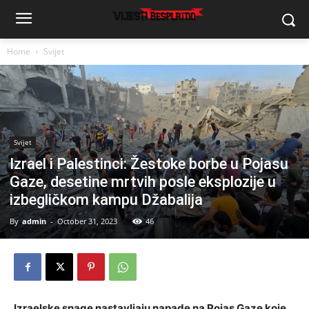
Home
Svijet
Svijet
Izrael i Palestinci: Žestoke borbe u Pojasu
Gaze, desetine mrtvih posle eksplozije u
izbegličkom kampu Džabalija
By
admin
-
October 31, 2023
46
Izraelske snage nastavljaju napade na Pojas Gaze koje