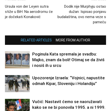
Ursula von der Leyen sutra
Dodik nije Murphyju ostao
stiže u BiH: Na aerodromu će
dužan: Ispisao ponjavu
je dočekati Konaković
budalaština, ovo nema veze s
pameću
RELATED ARTICLES
MORE FROM AUTHOR
Poginula Kata spremala je svadbu:
Majko, znam da boli! Otimaj se da živiš
i nosiš ih u srcu
Upozorenje Izraela: “Vojnici, napustite
odmah Kipar, Sloveniju i Holandiju”
Vučić: Nastavit ćemo se naoružavati
kako se ne bi ponovila 1995. a ni 1999.