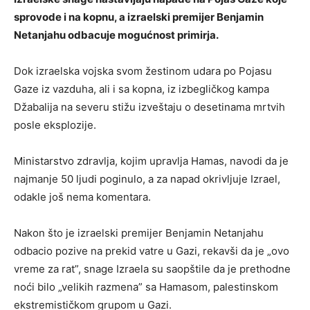
sprovode i na kopnu, a izraelski premijer Benjamin
Netanjahu odbacuje mogućnost primirja.
Dok izraelska vojska svom žestinom udara po Pojasu
Gaze iz vazduha, ali i sa kopna, iz izbegličkog kampa
Džabalija na severu stižu izveštaju o desetinama mrtvih
posle eksplozije.
Ministarstvo zdravlja, kojim upravlja Hamas, navodi da je
najmanje 50 ljudi poginulo, a za napad okrivljuje Izrael,
odakle još nema komentara.
Nakon što je izraelski premijer Benjamin Netanjahu
odbacio pozive na prekid vatre u Gazi, rekavši da je „ovo
vreme za rat”, snage Izraela su saopštile da je prethodne
noći bilo „velikih razmena” sa Hamasom, palestinskom
ekstremističkom grupom u Gazi.