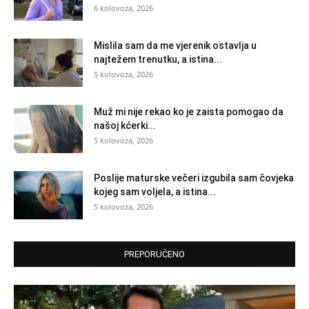
6 kolovoza, 2026
Mislila sam da me vjerenik ostavlja u
najtežem trenutku, a istina...
5 kolovoza, 2026
Muž mi nije rekao ko je zaista pomogao da
našoj kćerki...
5 kolovoza, 2026
Poslije maturske večeri izgubila sam čovjeka
kojeg sam voljela, a istina...
5 kolovoza, 2026
PREPORUČENO