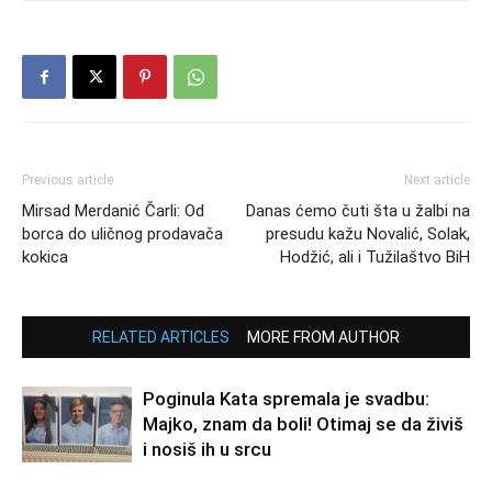
Previous article
Next article
Mirsad Merdanić Čarli: Od
Danas ćemo čuti šta u žalbi na
borca do uličnog prodavača
presudu kažu Novalić, Solak,
kokica
Hodžić, ali i Tužilaštvo BiH
RELATED ARTICLES
MORE FROM AUTHOR
Poginula Kata spremala je svadbu:
Majko, znam da boli! Otimaj se da živiš
i nosiš ih u srcu