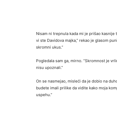
Nisam ni trepnula kada mi je prišao kasnije
vi ste Davidova majka,” rekao je glasom pu
skromni ukus.”
Pogledala sam ga, mirno. “Skromnost je vrli
nisu upoznali.”
On se nasmejao, misleći da je dobio na duho
budete imali prilike da vidite kako moja k
uspehu.”