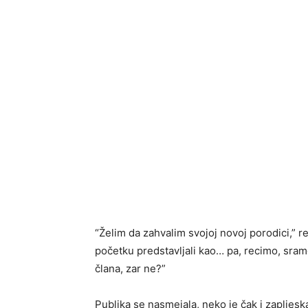
“Želim da zahvalim svojoj novoj porodici,” re
početku predstavljali kao… pa, recimo, sra
člana, zar ne?”
Publika se nasmejala, neko je čak i zapljesk