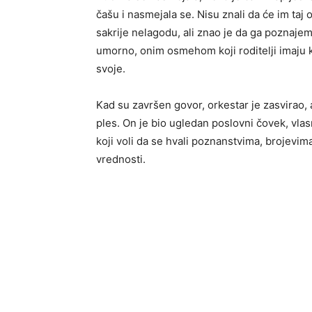
čašu i nasmejala se. Nisu znali da će im taj
sakrije nelagodu, ali znao je da ga poznaje
umorno, onim osmehom koji roditelji imaju k
svoje.
Kad su završen govor, orkestar je zasvirao, 
ples. On je bio ugledan poslovni čovek, vlas
koji voli da se hvali poznanstvima, brojevim
vrednosti.