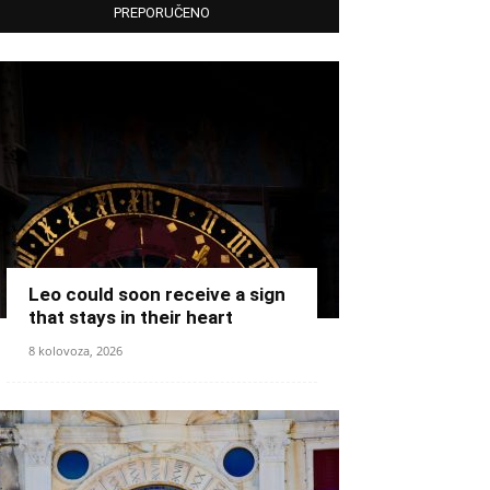
PREPORUČENO
Leo could soon receive a sign
that stays in their heart
8 kolovoza, 2026