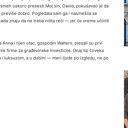
 osmeh uskoro presesti.Moj sin, David, pokušavao je da
m previše dobro. Pogledala sam ga i nasmešila se
ada znaju da ne treba ništa reći — jer će vreme učiniti
a Anna i njen otac, gospodin Walters, plesali su prvi
nik firme za građevinske investicije. Onaj tip čoveka
a i luksuzom, a u dubini — meri ljude po izgledu, ne po