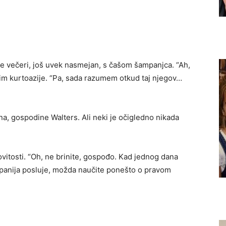
 te večeri, još uvek nasmejan, s čašom šampanjca. “Ah,
nim kurtoazije. “Pa, sada razumem otkud taj njegov…
na, gospodine Walters. Ali neki je očigledno nikada
vitosti. “Oh, ne brinite, gospođo. Kad jednog dana
ompanija posluje, možda naučite ponešto o pravom