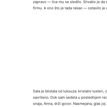
zapravo — lice mu se sledilo. Shvatio je da
firmu. A ono što je tada rekao — ostavilo je
Sala je blistala od luksuza: kristalni lusteri,
savršeno. Dok sam sedela u poslednjem redu
snaja, Anna, drži govor. Nasmejana, glas joj 