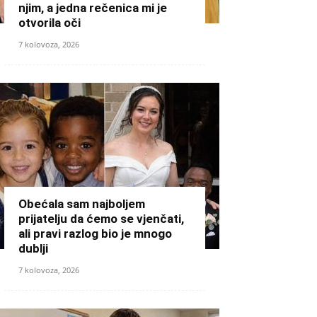
njim, a jedna rečenica mi je
otvorila oči
7 kolovoza, 2026
Obećala sam najboljem
prijatelju da ćemo se vjenčati,
ali pravi razlog bio je mnogo
dublji
7 kolovoza, 2026