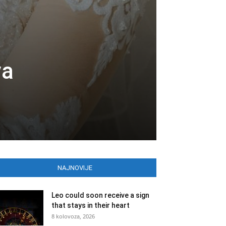
va
NAJNOVIJE
Leo could soon receive a sign
that stays in their heart
8 kolovoza, 2026