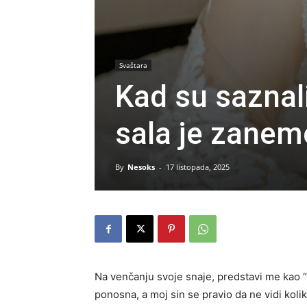
Svaštara
Kad su saznal
sala je zanem
By
Nesoks
-
17 listopada, 2025
Na venčanju svoje snaje, predstavi me kao “
ponosna, a moj sin se pravio da ne vidi koli