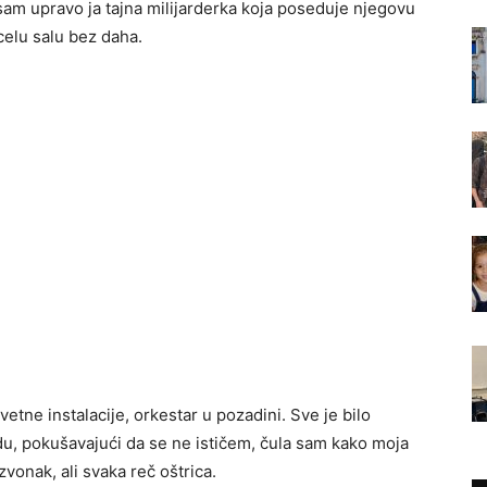
 sam upravo ja tajna milijarderka koja poseduje njegovu
 celu salu bez daha.
 cvetne instalacije, orkestar u pozadini. Sve je bilo
, pokušavajući da se ne ističem, čula sam kako moja
zvonak, ali svaka reč oštrica.