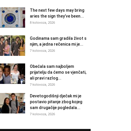
The next few days may bring
aries the sign they’ve been...
8 kolovoza, 2026
Godinama sam gradila život s
njim, a jedna rečenica mi je...
7 kolovoza, 2026
Obećala sam najboljem
prijatelju da ćemo se vjenčati,
ali pravi razlog...
7 kolovoza, 2026
Devetogodišnji dječak mi je
postavio pitanje zbog kojeg
sam drugačije pogledala...
7 kolovoza, 2026