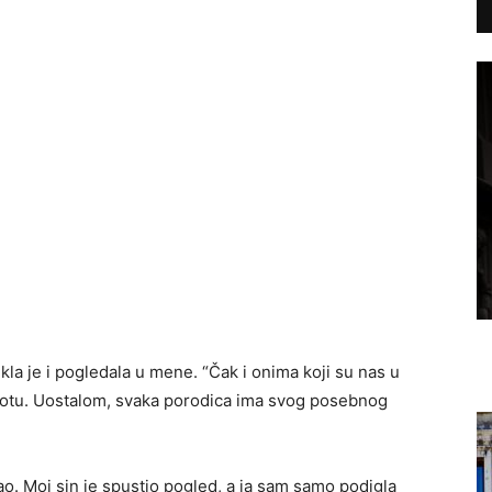
kla je i pogledala u mene. “Čak i onima koji su nas u
motu. Uostalom, svaka porodica ima svog posebnog
ao. Moj sin je spustio pogled, a ja sam samo podigla