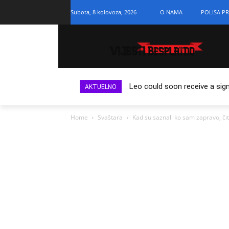
Subota, 8 kolovoza, 2026
O NAMA
POLISA PR
Leo could soon receive a sign
AKTUELNO
Home
Svaštara
Kad su saznali ko sam zapravo, či