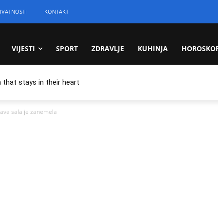
IVATNOSTI
KONTAKT
VIJESTI
SPORT
ZDRAVLJE
KUHINJA
HOROSKO
 that stays in their heart
tava sala je zanemela