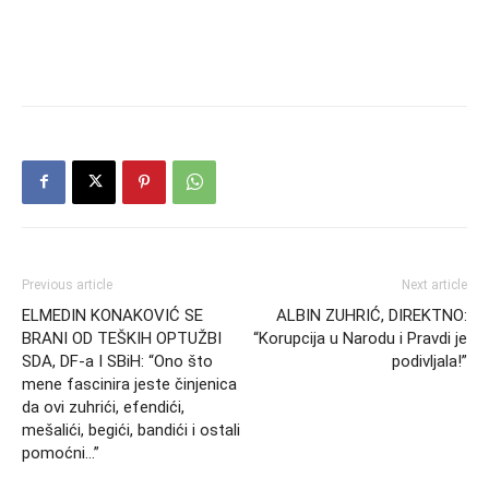
Previous article
Next article
ELMEDIN KONAKOVIĆ SE
ALBIN ZUHRIĆ, DIREKTNO:
BRANI OD TEŠKIH OPTUŽBI
“Korupcija u Narodu i Pravdi je
SDA, DF-a I SBiH: “Ono što
podivljala!”
mene fascinira jeste činjenica
da ovi zuhrići, efendići,
mešalići, begići, bandići i ostali
pomoćni…”