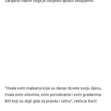
Sarajevu nakon čega je uslijedio aplauz okupljenih.
“Hvala svim majkama koje su danas dovele svoju djecu,
hvala svim očevima, svim porodicama i svim građanima
BiH koji su digli glas za pravdu i istinu”, rekla je Karić