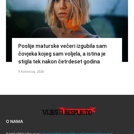
Poslije maturske večeri izgubila sam
čovjeka kojeg sam voljela, a istina je
stigla tek nakon četrdeset godina
5 kolovoza, 2026
O NAMA
Kontaktirajte nas:
kontakt@vijestibesplatnoonline.xyz