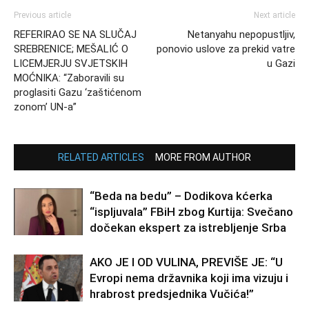
Previous article
Next article
REFERIRAO SE NA SLUČAJ
Netanyahu nepopustljiv,
SREBRENICE; MEŠALIĆ O
ponovio uslove za prekid vatre
LICEMJERJU SVJETSKIH
u Gazi
MOĆNIKA: “Zaboravili su
proglasiti Gazu ‘zaštićenom
zonom’ UN-a”
RELATED ARTICLES
MORE FROM AUTHOR
“Beda na bedu” – Dodikova kćerka
“ispljuvala” FBiH zbog Kurtija: Svečano
dočekan ekspert za istrebljenje Srba
AKO JE I OD VULINA, PREVIŠE JE: “U
Evropi nema državnika koji ima vizuju i
hrabrost predsjednika Vučića!”