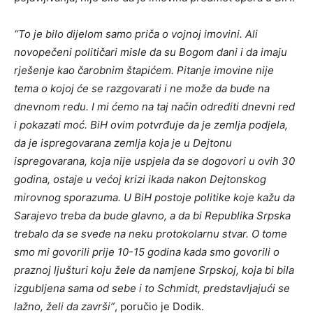
“To je bilo dijelom samo priča o vojnoj imovini. Ali
novopečeni političari misle da su Bogom dani i da imaju
rješenje kao čarobnim štapićem. Pitanje imovine nije
tema o kojoj će se razgovarati i ne može da bude na
dnevnom redu. I mi ćemo na taj način odrediti dnevni red
i pokazati moć. BiH ovim potvrđuje da je zemlja podjela,
da je ispregovarana zemlja koja je u Dejtonu
ispregovarana, koja nije uspjela da se dogovori u ovih 30
godina, ostaje u većoj krizi ikada nakon Dejtonskog
mirovnog sporazuma. U BiH postoje politike koje kažu da
Sarajevo treba da bude glavno, a da bi Republika Srpska
trebalo da se svede na neku protokolarnu stvar. O tome
smo mi govorili prije 10-15 godina kada smo govorili o
praznoj ljušturi koju žele da namjene Srpskoj, koja bi bila
izgubljena sama od sebe i to Schmidt, predstavljajući se
lažno, želi da završi”
, poručio je Dodik.