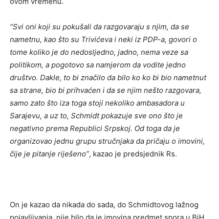
ovom vremenu.
“Svi oni koji su pokušali da razgovaraju s njim, da se
nametnu, kao što su Trivićeva i neki iz PDP-a, govori o
tome koliko je do nedosljedno, jadno, nema veze sa
politikom, a pogotovo sa namjerom da vodite jedno
društvo. Dakle, to bi značilo da bilo ko ko bi bio nametnut
sa strane, bio bi prihvaćen i da se njim nešto razgovara,
samo zato što iza toga stoji nekoliko ambasadora u
Sarajevu, a uz to, Schmidt pokazuje sve ono što je
negativno prema Republici Srpskoj. Od toga da je
organizovao jednu grupu stručnjaka da pričaju o imovini,
čije je pitanje riješeno”
, kazao je predsjednik Rs.
On je kazao da nikada do sada, do Schmidtovog lažnog
pojavljivanja, nije bilo da je imovina predmet spora u BiH.