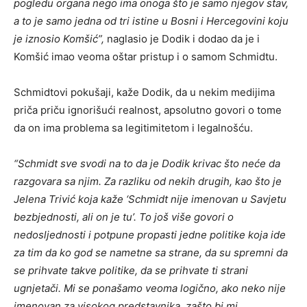
pogledu organa nego ima onoga što je samo njegov stav,
a to je samo jedna od tri istine u Bosni i Hercegovini koju
je iznosio Komšić”,
naglasio je Dodik i dodao da je i
Komšić imao veoma oštar pristup i o samom Schmidtu.
Schmidtovi pokušaji, kaže Dodik, da u nekim medijima
priča priču ignorišući realnost, apsolutno govori o tome
da on ima problema sa legitimitetom i legalnošću.
“Schmidt sve svodi na to da je Dodik krivac što neće da
razgovara sa njim. Za razliku od nekih drugih, kao što je
Јelena Trivić koja kaže ‘Schmidt nije imenovan u Savjetu
bezbjednosti, ali on je tu’. To još više govori o
nedosljednosti i potpune propasti jedne politike koja ide
za tim da ko god se nametne sa strane, da su spremni da
se prihvate takve politike, da se prihvate ti strani
ugnjetači. Mi se ponašamo veoma logično, ako neko nije
imenovan za visokog predstavnika, zašto bi mi