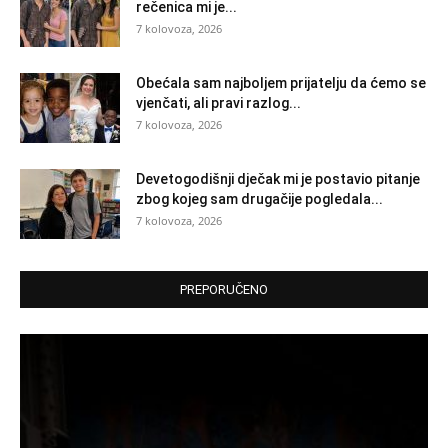
rečenica mi je...
7 kolovoza, 2026
Obećala sam najboljem prijatelju da ćemo se
vjenčati, ali pravi razlog...
7 kolovoza, 2026
Devetogodišnji dječak mi je postavio pitanje
zbog kojeg sam drugačije pogledala...
7 kolovoza, 2026
PREPORUČENO