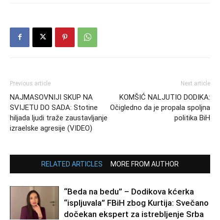
Previous article
Next article
NAJMASOVNIJI SKUP NA
KOMŠIĆ NALJUTIO DODIKA:
SVIJETU DO SADA: Stotine
Očigledno da je propala spoljna
hiljada ljudi traže zaustavljanje
politika BiH
izraelske agresije (VIDEO)
RELATED ARTICLES
MORE FROM AUTHOR
“Beda na bedu” – Dodikova kćerka
“ispljuvala” FBiH zbog Kurtija: Svečano
dočekan ekspert za istrebljenje Srba