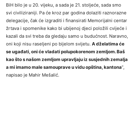
BiH bilo je u 20. vijeku, a sada je 21. stoljeće, sada smo
svi civiliziraniji. Pa će kroz par godina dolaziti raznorazne
delegacije, čak će izgraditi i finansirati Memorijalni centar
žrtava i spomenike kako bi ubijenoj djeci položili cvijeće i
kazali da svi treba da gledaju samo u budućnost. Naravno,
oni koji nisu raseljeni po bijelom svijetu.
A dželatima će
se ugađati, oni će vladati polupokorenom zemljom. Baš
kao što s našom zemljom upravljaju iz susjednih zemalja
a mi imamo male samouprave u vidu opština, kantona
”,
napisao je Mahir Mešalić.