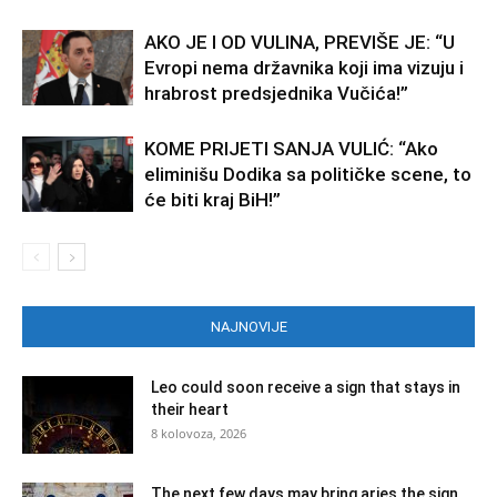
AKO JE I OD VULINA, PREVIŠE JE: “U
Evropi nema državnika koji ima vizuju i
hrabrost predsjednika Vučića!”
KOME PRIJETI SANJA VULIĆ: “Ako
eliminišu Dodika sa političke scene, to
će biti kraj BiH!”
NAJNOVIJE
Leo could soon receive a sign that stays in
their heart
8 kolovoza, 2026
The next few days may bring aries the sign