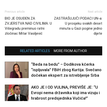
Previous article
Next article
BIO JE OSUĐEN ZA
ZASTRAŠUJUĆI PODACI UN-a:
ZVJERSTVA NAD CIVILIMA: U
U prosjeku svakih deset
Višegradu preminuo ratni
minuta u Gazi pogine jedno
zločinac Mitar Vasiljević
dijete
RELATED ARTICLES
MORE FROM AUTHOR
“Beda na bedu” – Dodikova kćerka
“ispljuvala” FBiH zbog Kurtija: Svečano
dočekan ekspert za istrebljenje Srba
AKO JE I OD VULINA, PREVIŠE JE: “U
Evropi nema državnika koji ima vizuju i
hrabrost predsjednika Vučića!”