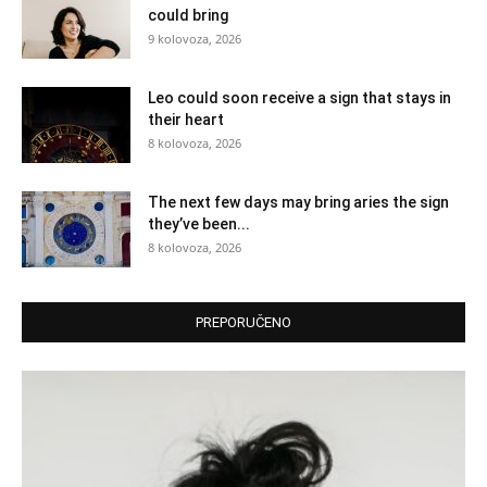
could bring
9 kolovoza, 2026
Leo could soon receive a sign that stays in
their heart
8 kolovoza, 2026
The next few days may bring aries the sign
they’ve been...
8 kolovoza, 2026
PREPORUČENO