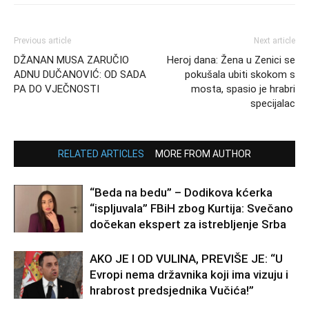
Previous article
Next article
DŽANAN MUSA ZARUČIO
Heroj dana: Žena u Zenici se
ADNU DUČANOVIĆ: OD SADA
pokušala ubiti skokom s
PA DO VJEČNOSTI
mosta, spasio je hrabri
specijalac
RELATED ARTICLES
MORE FROM AUTHOR
“Beda na bedu” – Dodikova kćerka
“ispljuvala” FBiH zbog Kurtija: Svečano
dočekan ekspert za istrebljenje Srba
AKO JE I OD VULINA, PREVIŠE JE: “U
Evropi nema državnika koji ima vizuju i
hrabrost predsjednika Vučića!”