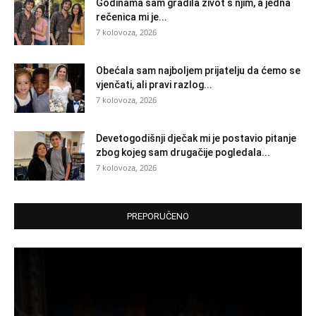
Godinama sam gradila život s njim, a jedna
rečenica mi je...
7 kolovoza, 2026
Obećala sam najboljem prijatelju da ćemo se
vjenčati, ali pravi razlog...
7 kolovoza, 2026
Devetogodišnji dječak mi je postavio pitanje
zbog kojeg sam drugačije pogledala...
7 kolovoza, 2026
PREPORUČENO