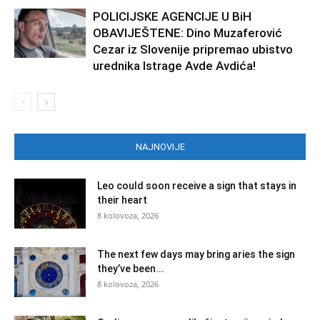
POLICIJSKE AGENCIJE U BiH
OBAVIJEŠTENE: Dino Muzaferović
Cezar iz Slovenije pripremao ubistvo
urednika Istrage Avde Avdića!
NAJNOVIJE
Leo could soon receive a sign that stays in
their heart
8 kolovoza, 2026
The next few days may bring aries the sign
they’ve been...
8 kolovoza, 2026