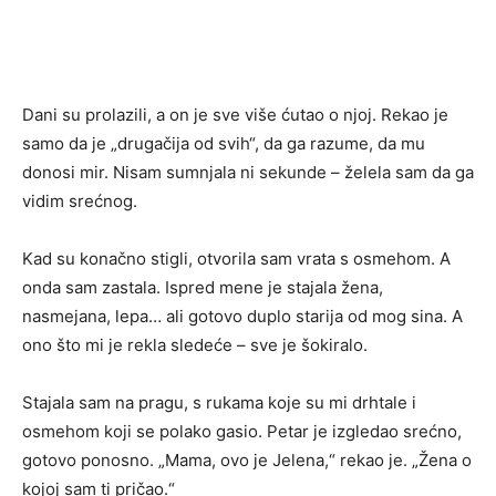
Dani su prolazili, a on je sve više ćutao o njoj. Rekao je
samo da je „drugačija od svih“, da ga razume, da mu
donosi mir. Nisam sumnjala ni sekunde – želela sam da ga
vidim srećnog.
Kad su konačno stigli, otvorila sam vrata s osmehom. A
onda sam zastala. Ispred mene je stajala žena,
nasmejana, lepa… ali gotovo duplo starija od mog sina. A
ono što mi je rekla sledeće – sve je šokiralo.
Stajala sam na pragu, s rukama koje su mi drhtale i
osmehom koji se polako gasio. Petar je izgledao srećno,
gotovo ponosno. „Mama, ovo je Jelena,“ rekao je. „Žena o
kojoj sam ti pričao.“