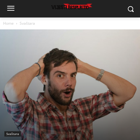
Home
Svaštara
Svaštara