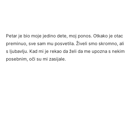
Petar je bio moje jedino dete, moj ponos. Otkako je otac
preminuo, sve sam mu posvetila. Živeli smo skromno, ali
s ljubavlju. Kad mi je rekao da želi da me upozna s nekim
posebnim, oči su mi zasijale.