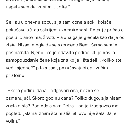
uspela sam da izustim. „Uđite.“
Seli su u dnevnu sobu, a ja sam donela sok i kolače,
pokušavajući da sakrijem uznemirenost. Petar je pričao o
poslu, planovima, životu – a ona ga je gledala kao da je od
zlata. Nisam mogla da se skoncentrišem. Samo sam je
posmatrala. Njeno lice je odavalo godine, ali je nosila
samopouzdanje žene koja zna ko je i šta želi. „Koliko ste
već zajedno?“ pitala sam, pokušavajući da zvučim
pristojno.
„Skoro godinu dana,“ odgovori ona, nežno se
osmehujući. Skoro godinu dana? Toliko dugo, a ja nisam
znala ništa? Pogledala sam Petra – on je izbegavao moj
pogled. „Mama, znam šta misliš, ali ovo nije šala. Ja je
volim.“