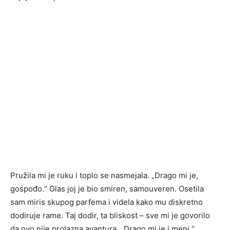
Pružila mi je ruku i toplo se nasmejala. „Drago mi je,
gospođo.“ Glas joj je bio smiren, samouveren. Osetila
sam miris skupog parfema i videla kako mu diskretno
dodiruje rame. Taj dodir, ta bliskost – sve mi je govorilo
da ovo nije prolazna avantura. „Drago mi je i meni,“