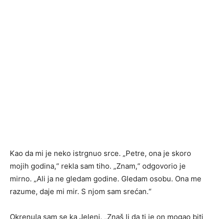
Kao da mi je neko istrgnuo srce. „Petre, ona je skoro
mojih godina,“ rekla sam tiho. „Znam,“ odgovorio je
mirno. „Ali ja ne gledam godine. Gledam osobu. Ona me
razume, daje mi mir. S njom sam srećan.“
Okrenula sam se ka Jeleni. „Znaš li da ti je on mogao biti