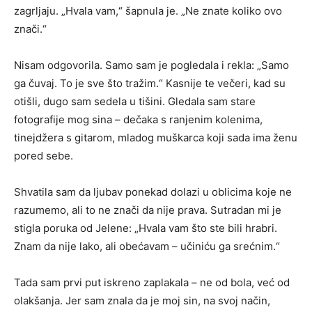
zagrljaju. „Hvala vam,“ šapnula je. „Ne znate koliko ovo
znači.“
Nisam odgovorila. Samo sam je pogledala i rekla: „Samo
ga čuvaj. To je sve što tražim.“ Kasnije te večeri, kad su
otišli, dugo sam sedela u tišini. Gledala sam stare
fotografije mog sina – dečaka s ranjenim kolenima,
tinejdžera s gitarom, mladog muškarca koji sada ima ženu
pored sebe.
Shvatila sam da ljubav ponekad dolazi u oblicima koje ne
razumemo, ali to ne znači da nije prava. Sutradan mi je
stigla poruka od Jelene: „Hvala vam što ste bili hrabri.
Znam da nije lako, ali obećavam – učiniću ga srećnim.“
Tada sam prvi put iskreno zaplakala – ne od bola, već od
olakšanja. Jer sam znala da je moj sin, na svoj način,