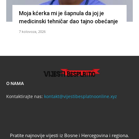
Moja kćerka mi je šapnula da joj je
medicinski tehničar dao tajno obećanje
7 kolovoza, 2026
O NAMA
Kontaktirajte nas:
kontakt@vijestibesplatnoonline.xyz
Pratite najnovije vijesti iz Bosne i Hercegovina i regiona.