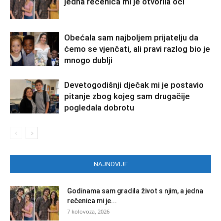
jedna rečenica mi je otvorila oči
Obećala sam najboljem prijatelju da
ćemo se vjenčati, ali pravi razlog bio je
mnogo dublji
Devetogodišnji dječak mi je postavio
pitanje zbog kojeg sam drugačije
pogledala dobrotu
NAJNOVIJE
Godinama sam gradila život s njim, a jedna
rečenica mi je...
7 kolovoza, 2026