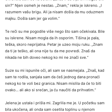
sin?“ Njen osmeh je nestao. „Znam,“ rekla je iskreno. „I
razumem vašu brigu. Ali ja nisam došla da mu oduzmem
majku. Došla sam jer ga volim.“
Te reči su me pogodile više nego što sam očekivala. Bile
su iskrene. Nisam mogla da ih osporim. Tišina je pala,
teška, skoro neprijatna. Petar je uzeo moju ruku. „Znam
da ti je teško, ali ona nije tu da me povredi. Znaš da
nikada ne bih doveo nekog ko mi ne znači sve.“
Suze su mi ispunile oči, ali sam se nasmejala. „Znaš, kad
sam te rodila, sanjala sam da ćeš jednog dana pronaći
nekog ko te voli bez granica. Nisam mislila da će to biti
ovako… ali ako si srećan, ja ću naučiti da prihvatim.“
Jelena je ustala i prišla mi. Zagrlila me je. U početku sam
bila ukočena, ali onda sam osetila toplinu u njenom