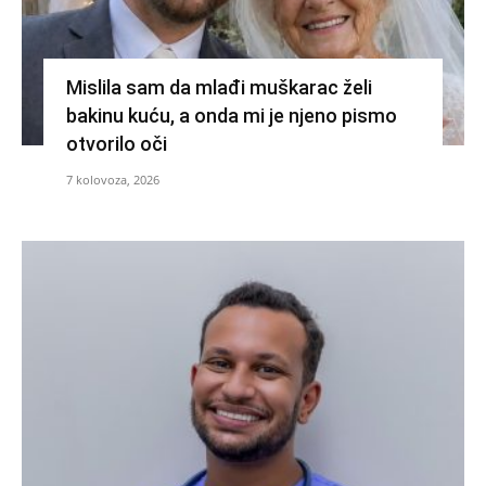
Mislila sam da mlađi muškarac želi
bakinu kuću, a onda mi je njeno pismo
otvorilo oči
7 kolovoza, 2026