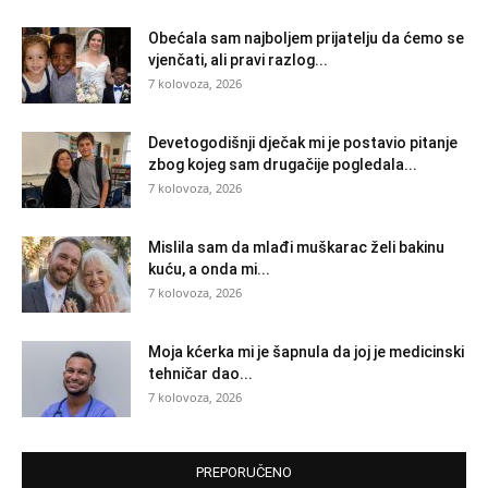
Obećala sam najboljem prijatelju da ćemo se
vjenčati, ali pravi razlog...
7 kolovoza, 2026
Devetogodišnji dječak mi je postavio pitanje
zbog kojeg sam drugačije pogledala...
7 kolovoza, 2026
Mislila sam da mlađi muškarac želi bakinu
kuću, a onda mi...
7 kolovoza, 2026
Moja kćerka mi je šapnula da joj je medicinski
tehničar dao...
7 kolovoza, 2026
PREPORUČENO