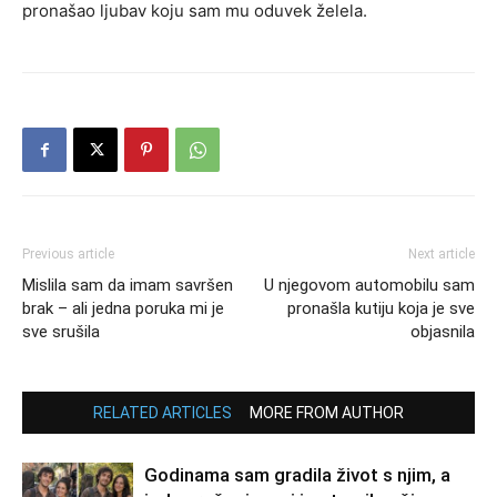
pronašao ljubav koju sam mu oduvek želela.
Previous article
Next article
Mislila sam da imam savršen
U njegovom automobilu sam
brak – ali jedna poruka mi je
pronašla kutiju koja je sve
sve srušila
objasnila
RELATED ARTICLES
MORE FROM AUTHOR
Godinama sam gradila život s njim, a