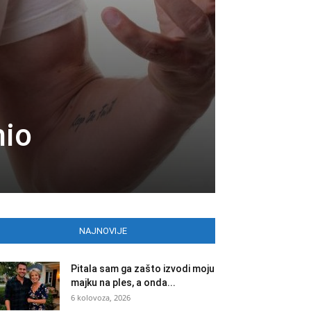
nio
NAJNOVIJE
Pitala sam ga zašto izvodi moju
majku na ples, a onda...
6 kolovoza, 2026