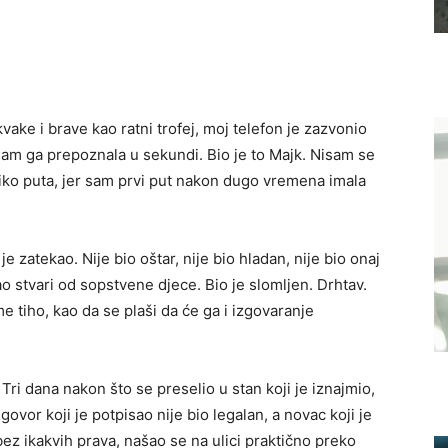
vake i brave kao ratni trofej, moj telefon je zazvonio
sam ga prepoznala u sekundi. Bio je to Majk. Nisam se
liko puta, jer sam prvi put nakon dugo vremena imala
 zatekao. Nije bio oštar, nije bio hladan, nije bio onaj
imao stvari od sopstvene djece. Bio je slomljen. Drhtav.
e tiho, kao da se plaši da će ga i izgovaranje
Tri dana nakon što se preselio u stan koji je iznajmio,
govor koji je potpisao nije bio legalan, a novac koji je
bez ikakvih prava, našao se na ulici praktično preko