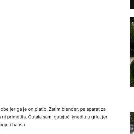
obe jer ga je on platio. Zatim blender, pa aparat za
 ni primetila. Ćutala sam, gutajući knedlu u grlu, jer
anju i haosu.