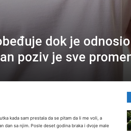
pobeđuje dok je odnosio
edan poziv je sve prome
tka kada sam prestala da se pitam da li me voli, a
an dan sa njim. Posle deset godina braka i dvoje male