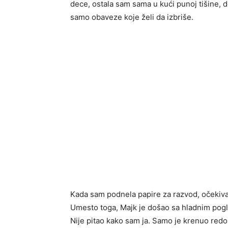
dece, ostala sam sama u kući punoj tišine, 
samo obaveze koje želi da izbriše.
Kada sam podnela papire za razvod, očekiva
Umesto toga, Majk je došao sa hladnim pogl
Nije pitao kako sam ja. Samo je krenuo redo