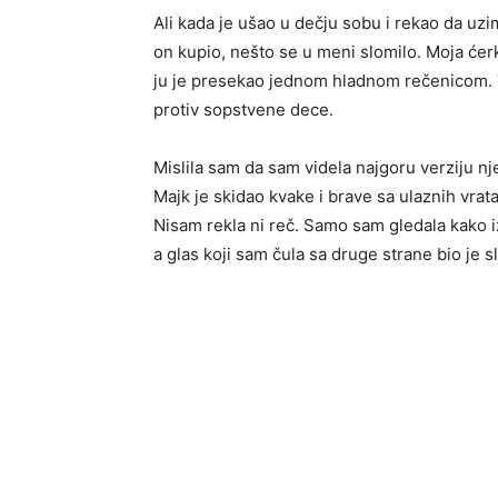
Ali kada je ušao u dečju sobu i rekao da uzim
on kupio, nešto se u meni slomilo. Moja ćerka
ju je presekao jednom hladnom rečenicom. T
protiv sopstvene dece.
Mislila sam da sam videla najgoru verziju nj
Majk je skidao kvake i brave sa ulaznih vrata
Nisam rekla ni reč. Samo sam gledala kako izl
a glas koji sam čula sa druge strane bio je s