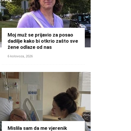
Moj muž se prijavio za posao
dadilje kako bi otkrio zašto sve
žene odlaze od nas
6 kolovoza, 2026
Mislila sam da me vjerenik