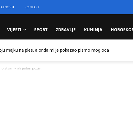
VATNOSTI
KONTAKT
VIJESTI
SPORT
ZDRAVLJE
KUHINJA
HOROSKO
oju majku na ples, a onda mi je pokazao pismo mog oca
 stvari – ali jedan poziv...