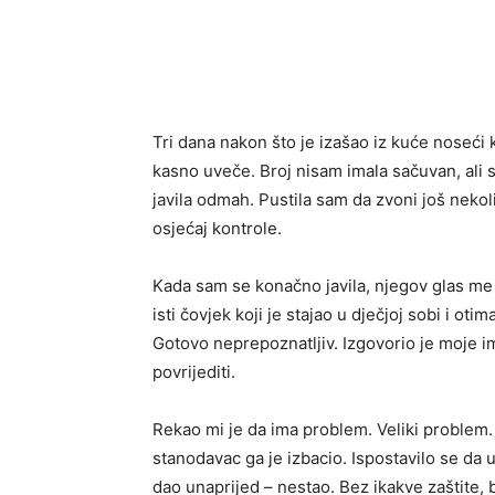
Tri dana nakon što je izašao iz kuće noseći k
kasno uveče. Broj nisam imala sačuvan, ali 
javila odmah. Pustila sam da zvoni još neko
osjećaj kontrole.
Kada sam se konačno javila, njegov glas me je
isti čovjek koji je stajao u dječjoj sobi i ot
Gotovo neprepoznatljiv. Izgovorio je moje im
povrijediti.
Rekao mi je da ima problem. Veliki problem. 
stanodavac ga je izbacio. Ispostavilo se da u
dao unaprijed – nestao. Bez ikakve zaštite, 