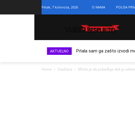
Petak, 7 kolovoza, 2026
O NAMA
POLISA PRI
Pitala sam ga zašto izvodi m
AKTUELNO
Home
Svaštara
Mislio je da pobeđuje dok je odnosio