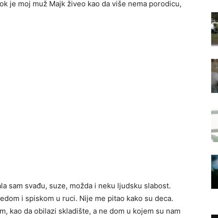
dok je moj muž Majk živeo kao da više nema porodicu,
la sam svađu, suze, možda i neku ljudsku slabost.
edom i spiskom u ruci. Nije me pitao kako su deca.
m, kao da obilazi skladište, a ne dom u kojem su nam