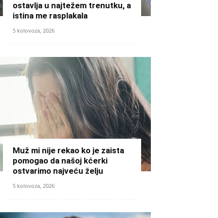
ostavlja u najtežem trenutku, a
istina me rasplakala
5 kolovoza, 2026
Muž mi nije rekao ko je zaista
pomogao da našoj kćerki
ostvarimo najveću želju
5 kolovoza, 2026