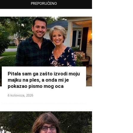
PREPORUČENO
Pitala sam ga zašto izvodi moju
majku na ples, a onda mi je
pokazao pismo mog oca
6 kolovoza, 2026