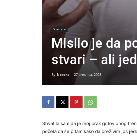
Svaštara
Mislio je da 
stvari – ali j
By
Nesoks
-
27 prosinca, 2025
Shvatila sam da je moj brak gotov onog trenu
počela da se pitam kako da preživim još jed