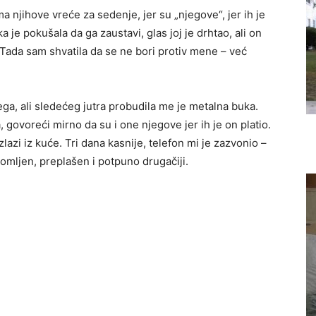
a njihove vreće za sedenje, jer su „njegove“, jer ih je
 je pokušala da ga zaustavi, glas joj je drhtao, ali on
ada sam shvatila da se ne bori protiv mene – već
ega, ali sledećeg jutra probudila me je metalna buka.
, govoreći mirno da su i one njegove jer ih je on platio.
azi iz kuće. Tri dana kasnije, telefon mi je zazvonio –
lomljen, preplašen i potpuno drugačiji.