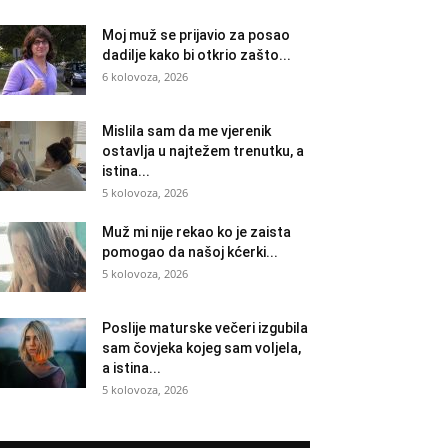
Moj muž se prijavio za posao
dadilje kako bi otkrio zašto...
6 kolovoza, 2026
Mislila sam da me vjerenik
ostavlja u najtežem trenutku, a
istina...
5 kolovoza, 2026
Muž mi nije rekao ko je zaista
pomogao da našoj kćerki...
5 kolovoza, 2026
Poslije maturske večeri izgubila
sam čovjeka kojeg sam voljela,
a istina...
5 kolovoza, 2026