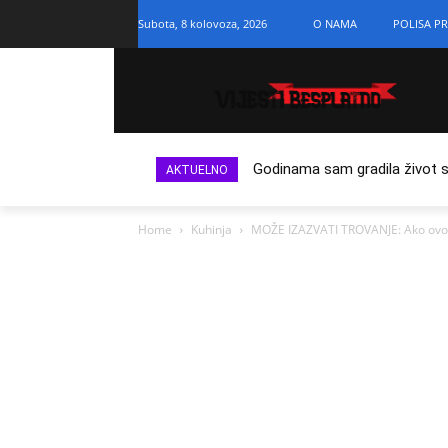
Subota, 8 kolovoza, 2026
O NAMA
POLISA PR
Godinama sam gradila život s n
AKTUELNO
Home
Kuhinja
MOŽE IZAZVATI TROVANJE: Ako ovo p