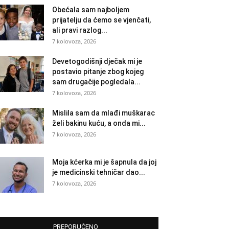
Obećala sam najboljem
prijatelju da ćemo se vjenčati,
ali pravi razlog...
7 kolovoza, 2026
Devetogodišnji dječak mi je
postavio pitanje zbog kojeg
sam drugačije pogledala...
7 kolovoza, 2026
Mislila sam da mlađi muškarac
želi bakinu kuću, a onda mi...
7 kolovoza, 2026
Moja kćerka mi je šapnula da joj
je medicinski tehničar dao...
7 kolovoza, 2026
PREPORUČENO