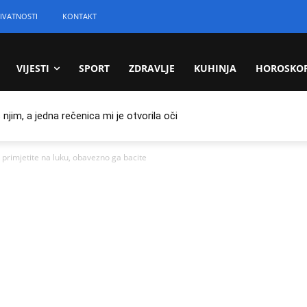
IVATNOSTI
KONTAKT
VIJESTI
SPORT
ZDRAVLJE
KUHINJA
HOROSKO
jim, a jedna rečenica mi je otvorila oči
rimjetite na luku, obavezno ga bacite