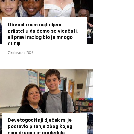
Obećala sam najboljem
prijatelju da ćemo se vjenčati,
ali pravi razlog bio je mnogo
dublji
7 kolovoza, 2026
Devetogodišnji dječak mi je
postavio pitanje zbog kojeg
sam drugačije pogledala