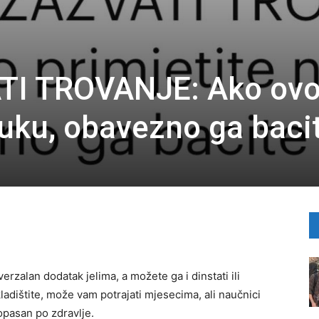
TI TROVANJE: Ako ov
luku, obavezno ga baci
erzalan dodatak jelima, a možete ga i dinstati ili
kladištite, može vam potrajati mjesecima, ali naučnici
opasan po zdravlje.