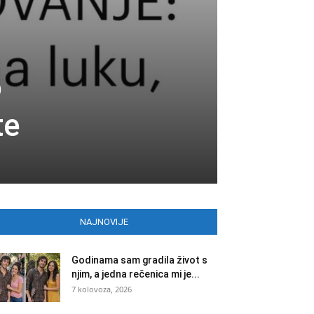
o
te
NAJNOVIJE
Godinama sam gradila život s
njim, a jedna rečenica mi je...
7 kolovoza, 2026