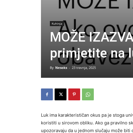
Kuhinja
MOŽE IZAZVA
primjetite na 
By
Nesoks
-
23 travnja, 2025
Luk ima karakterističan okus pa je stoga univ
koristiti u sirovom obliku. Ako ga pravilno s
upozoravaju da u jednom slučaju može biti 