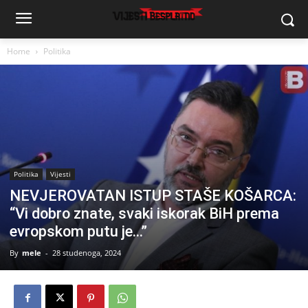
Home
Politika
Politika
Vijesti
NEVJEROVATAN ISTUP STAŠE KOŠARCA:
“Vi dobro znate, svaki iskorak BiH prema
evropskom putu je…”
By
mele
-
28 studenoga, 2024