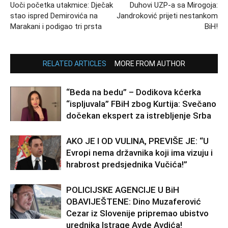
Uoči početka utakmice: Dječak
Duhovi UZP-a sa Mirogoja:
stao ispred Demirovića na
Jandroković prijeti nestankom
Marakani i podigao tri prsta
BiH!
RELATED ARTICLES
MORE FROM AUTHOR
“Beda na bedu” – Dodikova kćerka
“ispljuvala” FBiH zbog Kurtija: Svečano
dočekan ekspert za istrebljenje Srba
AKO JE I OD VULINA, PREVIŠE JE: “U
Evropi nema državnika koji ima vizuju i
hrabrost predsjednika Vučića!”
POLICIJSKE AGENCIJE U BiH
OBAVIJEŠTENE: Dino Muzaferović
Cezar iz Slovenije pripremao ubistvo
urednika Istrage Avde Avdića!