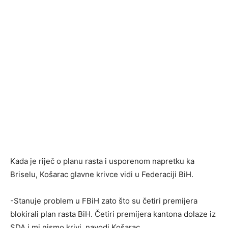
Kada je riječ o planu rasta i usporenom napretku ka
Briselu, Košarac glavne krivce vidi u Federaciji BiH.
-Stanuje problem u FBiH zato što su četiri premijera
blokirali plan rasta BiH. Četiri premijera kantona dolaze iz
SDA i mi nismo krivi, navodi Košarac.