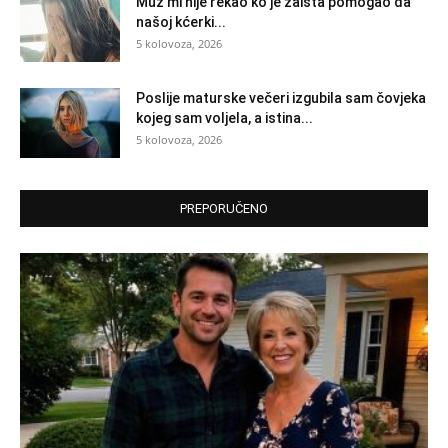
Muž mi nije rekao ko je zaista pomogao da
našoj kćerki...
5 kolovoza, 2026
Poslije maturske večeri izgubila sam čovjeka
kojeg sam voljela, a istina...
5 kolovoza, 2026
PREPORUČENO