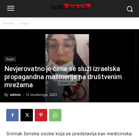
Home
Svijet
Svijet
Nevjerovatno je čime se služi izraelska
propagandna mašinerija na društvenim
mrežama
By
admin
-
12 studenoga, 2023
Snimak ženske osobe koja se predstavlja kao medicinska