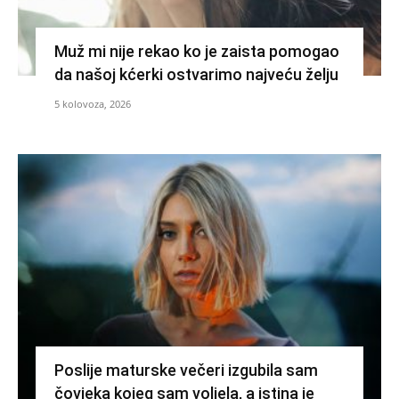
Muž mi nije rekao ko je zaista pomogao
da našoj kćerki ostvarimo najveću želju
5 kolovoza, 2026
Poslije maturske večeri izgubila sam
čovjeka kojeg sam voljela, a istina je