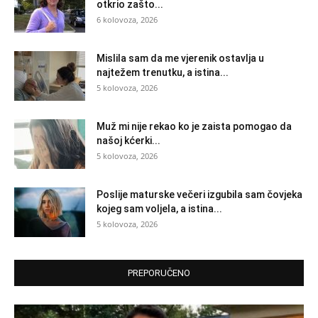
otkrio zašto...
6 kolovoza, 2026
Mislila sam da me vjerenik ostavlja u
najtežem trenutku, a istina...
5 kolovoza, 2026
Muž mi nije rekao ko je zaista pomogao da
našoj kćerki...
5 kolovoza, 2026
Poslije maturske večeri izgubila sam čovjeka
kojeg sam voljela, a istina...
5 kolovoza, 2026
PREPORUČENO