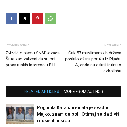
Previous article
Next article
Zvizdić o pismu SNSD-ovaca:
Čak 57 muslimanskih država
Šute kao zaliveni da su oni
poslalo oštru poruku iz Rijada.
proxy ruskih interesa u BiH
A, onda su otkrili istinu o
Hezbollahu
RELATED ARTICLES
MORE FROM AUTHOR
Poginula Kata spremala je svadbu:
Majko, znam da boli! Otimaj se da živiš
i nosiš ih u srcu