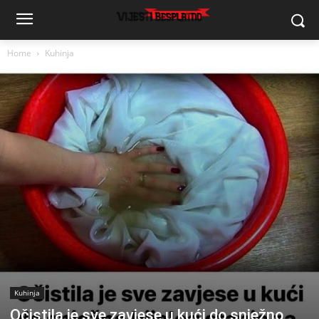
Home
Kuhinja
Kuhinja
Očistila je sve zavjese u kući do snježno