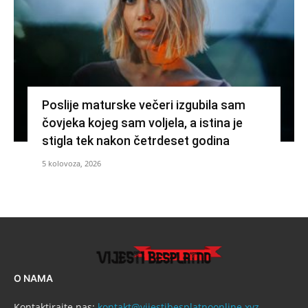
Poslije maturske večeri izgubila sam
čovjeka kojeg sam voljela, a istina je
stigla tek nakon četrdeset godina
5 kolovoza, 2026
O NAMA
Kontaktirajte nas:
kontakt@vijestibesplatnoonline.xyz