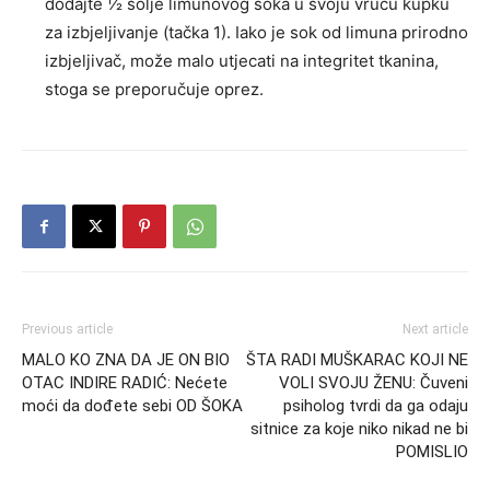
dodajte ½ šolje limunovog soka u svoju vruću kupku
za izbjeljivanje (tačka 1). Iako je sok od limuna prirodno
izbjeljivač, može malo utjecati na integritet tkanina,
stoga se preporučuje oprez.
Previous article
Next article
MALO KO ZNA DA JE ON BIO
ŠTA RADI MUŠKARAC KOJI NE
OTAC INDIRE RADIĆ: Nećete
VOLI SVOJU ŽENU: Čuveni
moći da dođete sebi OD ŠOKA
psiholog tvrdi da ga odaju
sitnice za koje niko nikad ne bi
POMISLIO