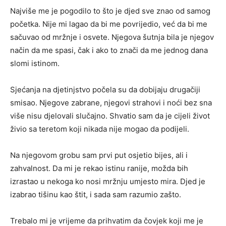
Najviše me je pogodilo to što je djed sve znao od samog
početka. Nije mi lagao da bi me povrijedio, već da bi me
sačuvao od mržnje i osvete. Njegova šutnja bila je njegov
način da me spasi, čak i ako to znači da me jednog dana
slomi istinom.
Sjećanja na djetinjstvo počela su da dobijaju drugačiji
smisao. Njegove zabrane, njegovi strahovi i noći bez sna
više nisu djelovali slučajno. Shvatio sam da je cijeli život
živio sa teretom koji nikada nije mogao da podijeli.
Na njegovom grobu sam prvi put osjetio bijes, ali i
zahvalnost. Da mi je rekao istinu ranije, možda bih
izrastao u nekoga ko nosi mržnju umjesto mira. Djed je
izabrao tišinu kao štit, i sada sam razumio zašto.
Trebalo mi je vrijeme da prihvatim da čovjek koji me je