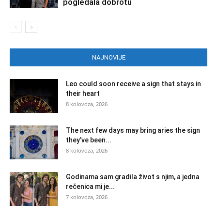
pogledala dobrotu
NAJNOVIJE
Leo could soon receive a sign that stays in
their heart
8 kolovoza, 2026
The next few days may bring aries the sign
they’ve been...
8 kolovoza, 2026
Godinama sam gradila život s njim, a jedna
rečenica mi je...
7 kolovoza, 2026