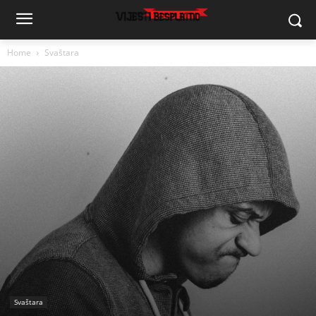
Home
Svaštara
Svaštara