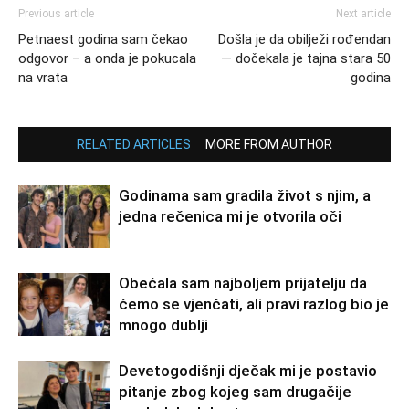
Previous article
Next article
Petnaest godina sam čekao
Došla je da obilježi rođendan
odgovor – a onda je pokucala
— dočekala je tajna stara 50
na vrata
godina
RELATED ARTICLES
MORE FROM AUTHOR
Godinama sam gradila život s njim, a
jedna rečenica mi je otvorila oči
Obećala sam najboljem prijatelju da
ćemo se vjenčati, ali pravi razlog bio je
mnogo dublji
Devetogodišnji dječak mi je postavio
pitanje zbog kojeg sam drugačije