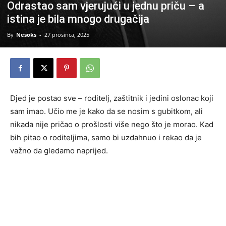
Odrastao sam vjerujući u jednu priču – a
istina je bila mnogo drugačija
By
Nesoks
-
27 prosinca, 2025
Djed je postao sve – roditelj, zaštitnik i jedini oslonac koji
sam imao. Učio me je kako da se nosim s gubitkom, ali
nikada nije pričao o prošlosti više nego što je morao. Kad
bih pitao o roditeljima, samo bi uzdahnuo i rekao da je
važno da gledamo naprijed.