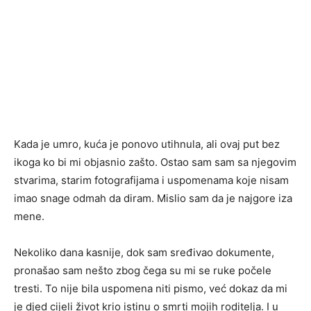
Kada je umro, kuća je ponovo utihnula, ali ovaj put bez
ikoga ko bi mi objasnio zašto. Ostao sam sam sa njegovim
stvarima, starim fotografijama i uspomenama koje nisam
imao snage odmah da diram. Mislio sam da je najgore iza
mene.
Nekoliko dana kasnije, dok sam sređivao dokumente,
pronašao sam nešto zbog čega su mi se ruke počele
tresti. To nije bila uspomena niti pismo, već dokaz da mi
je djed cijeli život krio istinu o smrti mojih roditelja. I u