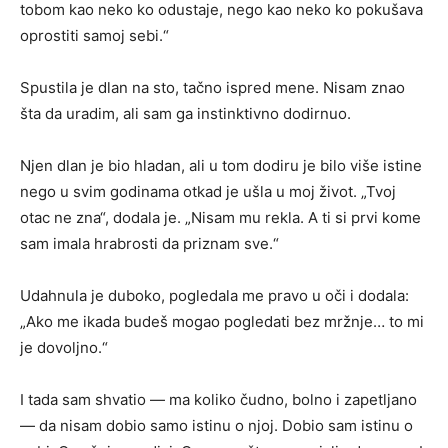
tobom kao neko ko odustaje, nego kao neko ko pokušava
oprostiti samoj sebi.“
Spustila je dlan na sto, tačno ispred mene. Nisam znao
šta da uradim, ali sam ga instinktivno dodirnuo.
Njen dlan je bio hladan, ali u tom dodiru je bilo više istine
nego u svim godinama otkad je ušla u moj život. „Tvoj
otac ne zna“, dodala je. „Nisam mu rekla. A ti si prvi kome
sam imala hrabrosti da priznam sve.“
Udahnula je duboko, pogledala me pravo u oči i dodala:
„Ako me ikada budeš mogao pogledati bez mržnje… to mi
je dovoljno.“
I tada sam shvatio — ma koliko čudno, bolno i zapetljano
— da nisam dobio samo istinu o njoj. Dobio sam istinu o