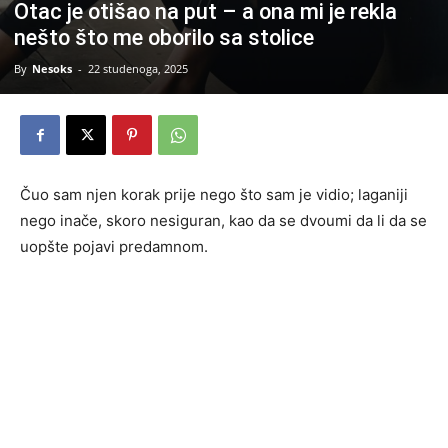
Otac je otišao na put – a ona mi je rekla
nešto što me oborilo sa stolice
By
Nesoks
-
22 studenoga, 2025
Čuo sam njen korak prije nego što sam je vidio; laganiji
nego inače, skoro nesiguran, kao da se dvoumi da li da se
uopšte pojavi predamnom.