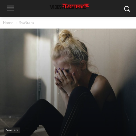
Home
Svaštara
Svaštara