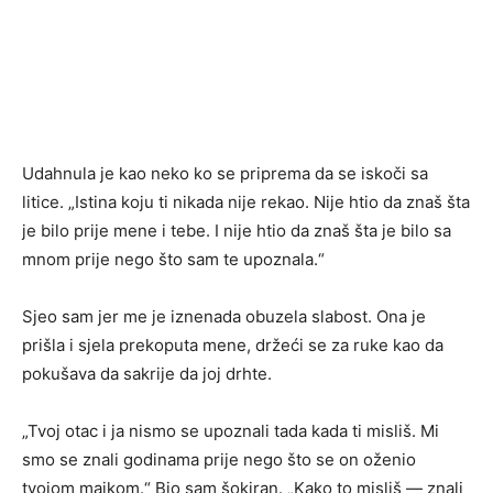
Udahnula je kao neko ko se priprema da se iskoči sa
litice. „Istina koju ti nikada nije rekao. Nije htio da znaš šta
je bilo prije mene i tebe. I nije htio da znaš šta je bilo sa
mnom prije nego što sam te upoznala.“
Sjeo sam jer me je iznenada obuzela slabost. Ona je
prišla i sjela prekoputa mene, držeći se za ruke kao da
pokušava da sakrije da joj drhte.
„Tvoj otac i ja nismo se upoznali tada kada ti misliš. Mi
smo se znali godinama prije nego što se on oženio
tvojom majkom.“ Bio sam šokiran. „Kako to misliš — znali