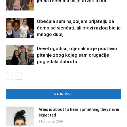
jedna rečenica mi je otvorila oči
Obećala sam najboljem prijatelju da
ćemo se vjenčati, ali pravi razlog bio je
mnogo dublji
Devetogodišnji dječak mi je postavio
pitanje zbog kojeg sam drugačije
pogledala dobrotu
NAJNOVIJE
Aries is about to hear something they never
expected
9 kolovoza, 2026