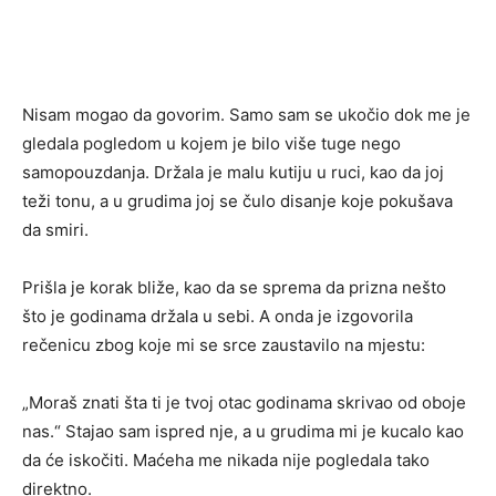
Nisam mogao da govorim. Samo sam se ukočio dok me je
gledala pogledom u kojem je bilo više tuge nego
samopouzdanja. Držala je malu kutiju u ruci, kao da joj
teži tonu, a u grudima joj se čulo disanje koje pokušava
da smiri.
Prišla je korak bliže, kao da se sprema da prizna nešto
što je godinama držala u sebi. A onda je izgovorila
rečenicu zbog koje mi se srce zaustavilo na mjestu:
„Moraš znati šta ti je tvoj otac godinama skrivao od oboje
nas.“ Stajao sam ispred nje, a u grudima mi je kucalo kao
da će iskočiti. Maćeha me nikada nije pogledala tako
direktno.