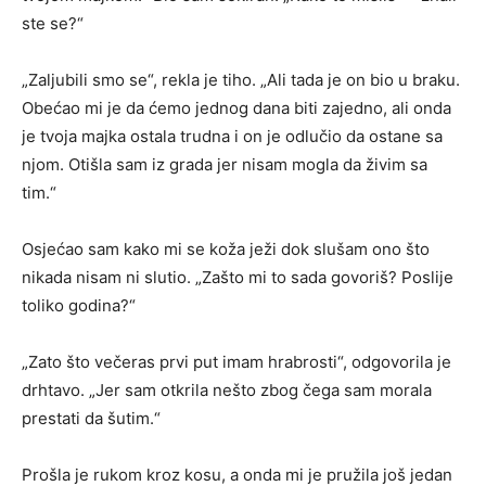
ste se?“
„Zaljubili smo se“, rekla je tiho. „Ali tada je on bio u braku.
Obećao mi je da ćemo jednog dana biti zajedno, ali onda
je tvoja majka ostala trudna i on je odlučio da ostane sa
njom. Otišla sam iz grada jer nisam mogla da živim sa
tim.“
Osjećao sam kako mi se koža ježi dok slušam ono što
nikada nisam ni slutio. „Zašto mi to sada govoriš? Poslije
toliko godina?“
„Zato što večeras prvi put imam hrabrosti“, odgovorila je
drhtavo. „Jer sam otkrila nešto zbog čega sam morala
prestati da šutim.“
Prošla je rukom kroz kosu, a onda mi je pružila još jedan