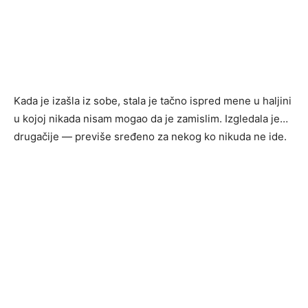
Kada je izašla iz sobe, stala je tačno ispred mene u haljini
u kojoj nikada nisam mogao da je zamislim. Izgledala je…
drugačije — previše sređeno za nekog ko nikuda ne ide.