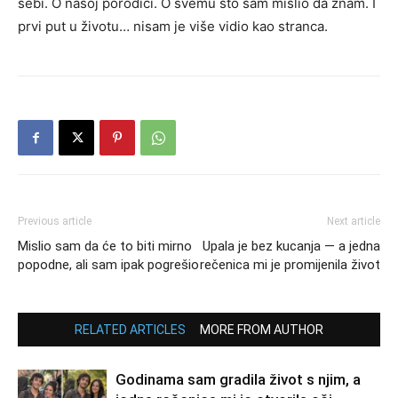
sebi. O našoj porodici. O svemu što sam mislio da znam. I
prvi put u životu… nisam je više vidio kao stranca.
Previous article
Next article
Mislio sam da će to biti mirno
Upala je bez kucanja — a jedna
popodne, ali sam ipak pogrešio
rečenica mi je promijenila život
RELATED ARTICLES
MORE FROM AUTHOR
Godinama sam gradila život s njim, a