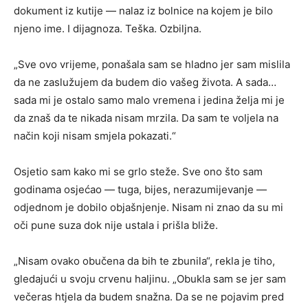
dokument iz kutije — nalaz iz bolnice na kojem je bilo
njeno ime. I dijagnoza. Teška. Ozbiljna.
„Sve ovo vrijeme, ponašala sam se hladno jer sam mislila
da ne zaslužujem da budem dio vašeg života. A sada…
sada mi je ostalo samo malo vremena i jedina želja mi je
da znaš da te nikada nisam mrzila. Da sam te voljela na
način koji nisam smjela pokazati.“
Osjetio sam kako mi se grlo steže. Sve ono što sam
godinama osjećao — tuga, bijes, nerazumijevanje —
odjednom je dobilo objašnjenje. Nisam ni znao da su mi
oči pune suza dok nije ustala i prišla bliže.
„Nisam ovako obučena da bih te zbunila“, rekla je tiho,
gledajući u svoju crvenu haljinu. „Obukla sam se jer sam
večeras htjela da budem snažna. Da se ne pojavim pred