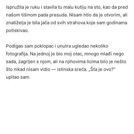
Ispružila je ruku i stavila tu malu kutiju na sto, kao da pred
našom tišinom pada presuda. Nisam htio da je otvorim, ali
znatiželja je bila jača od svih strahova koje sam godinama
potiskivao.
Podigao sam poklopac i unutra ugledao nekoliko
fotografija. Na jednoj je bio moj otac, mnogo mlađi nego
sada, zagrljen s njom, ali na njihovima licima bilo je nešto
što nikad nisam vidio — istinska sreća. „Šta je ovo?“
upitao sam.