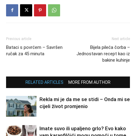
Previous article
Next article
Bataci s povrćem – Savršen
Bijela pileća čorba –
ručak za 45 minuta
Jednostavan recept kao iz
bakine kuhinje
RELATED ARTICLES
MORE FROM AUTHOR
Rekla mi je da me se stidi – Onda mi se
cijeli život promjenio
Imate suvo ili upaljeno grlo? Evo kako
vam karanfilčići mogu pomoći u tome