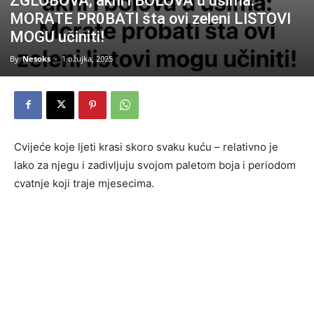
ZGLOBOVA, akni i BOLOVA u ušima:
MORATE PR0BATI šta ovi zeleni LISTOVI
MOGU učiniti!
By
Nesoks
-
1 ožujka, 2025
Cvijeće koje ljeti krasi skoro svaku kuću – relativno je
lako za njegu i zadivljuju svojom paletom boja i periodom
cvatnje koji traje mjesecima.