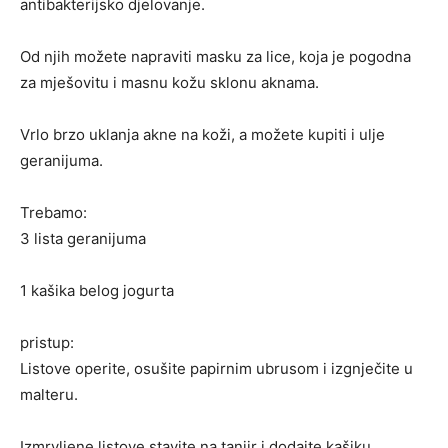
antibakterijsko djelovanje.
Od njih možete napraviti masku za lice, koja je pogodna
za mješovitu i masnu kožu sklonu aknama.
Vrlo brzo uklanja akne na koži, a možete kupiti i ulje
geranijuma.
Trebamo:
3 lista geranijuma
1 kašika belog jogurta
pristup:
Listove operite, osušite papirnim ubrusom i izgnječite u
malteru.
Izmrvljene listove stavite na tanjir i dodajte kašiku