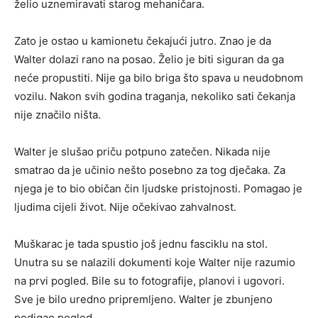
želio uznemiravati starog mehaničara.
Zato je ostao u kamionetu čekajući jutro. Znao je da
Walter dolazi rano na posao. Želio je biti siguran da ga
neće propustiti. Nije ga bilo briga što spava u neudobnom
vozilu. Nakon svih godina traganja, nekoliko sati čekanja
nije značilo ništa.
Walter je slušao priču potpuno zatečen. Nikada nije
smatrao da je učinio nešto posebno za tog dječaka. Za
njega je to bio običan čin ljudske pristojnosti. Pomagao je
ljudima cijeli život. Nije očekivao zahvalnost.
Muškarac je tada spustio još jednu fasciklu na stol.
Unutra su se nalazili dokumenti koje Walter nije razumio
na prvi pogled. Bile su to fotografije, planovi i ugovori.
Sve je bilo uredno pripremljeno. Walter je zbunjeno
podigao pogled.