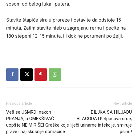
sosom od belog luka i putera.
Stavite štapiće sira u proreze i ostavite da odstoje 15
minuta. Zatim stavite hleb u zagrejanu rernu i pecite na
180 stepeni 12-15 minuta, ili dok ne porumeni po želji.
Previous article
Next article
Veš se USMRDI nakon
BILJKA SA HILJADU
PRANJA, a OMEKŠIVAČ
BLAGODATI! Spašava srce,
uopšte NE MIRIŠE! Greške koje
liječi urinarne infekcije, smiruje
prave i najiskusnije domacice
psihu!