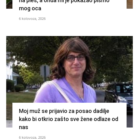
na ples, a onda mi je pokazao pismo
mog oca
6 kolovoza, 2026
Moj muž se prijavio za posao dadilje
kako bi otkrio zašto sve žene odlaze od
nas
6 kolovoza, 2026