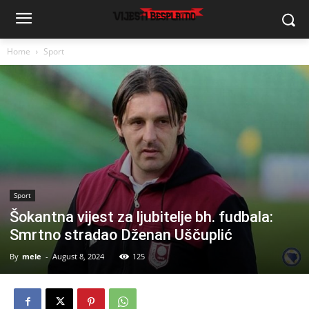
Home
Sport
Sport
Šokantna vijest za ljubitelje bh. fudbala:
Smrtno stradao Dženan Uščuplić
By
mele
-
August 8, 2024
125