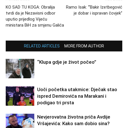
KO SAD TU KOGA: Obralija
Ramo Isak: “‘Bakir Izetbegović
tvrdi da je Nezavisni odbor
je dobar i ispravan čovjek”
uputio prijedlog Vijeću
ministara BiH za smjenu Galića
RELATED ARTICLES
MORE FROM AUTHOR
“Klupa gdje je život počeo”
Uoči početka utakmice: Dječak stao
ispred Demirovića na Marakani i
podigao tri prsta
Nevjerovatna životna priča Avdije
Vršajevića: Kako sam dobio sina?