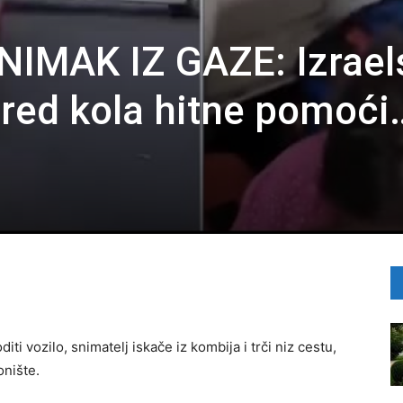
IMAK IZ GAZE: Izrael
ored kola hitne pomoći
i vozilo, snimatelj iskače iz kombija i trči niz cestu,
onište.