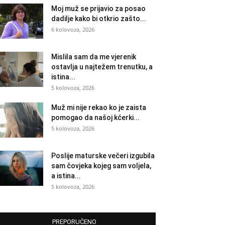
Moj muž se prijavio za posao
dadilje kako bi otkrio zašto...
6 kolovoza, 2026
Mislila sam da me vjerenik
ostavlja u najtežem trenutku, a
istina...
5 kolovoza, 2026
Muž mi nije rekao ko je zaista
pomogao da našoj kćerki...
5 kolovoza, 2026
Poslije maturske večeri izgubila
sam čovjeka kojeg sam voljela,
a istina...
5 kolovoza, 2026
PREPORUČENO