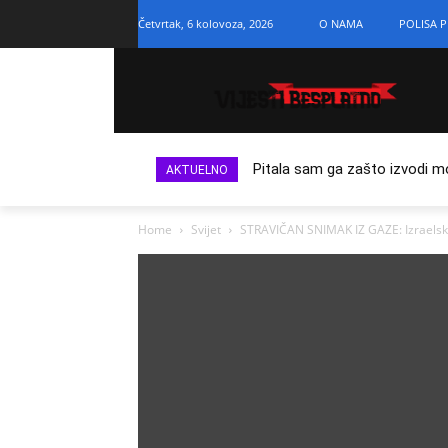
Četvrtak, 6 kolovoza, 2026
O NAMA
POLISA P
Pitala sam ga zašto izvodi m
AKTUELNO
Home
Svijet
STRAVIČAN SNIMAK IZ GAZE: Izraelska