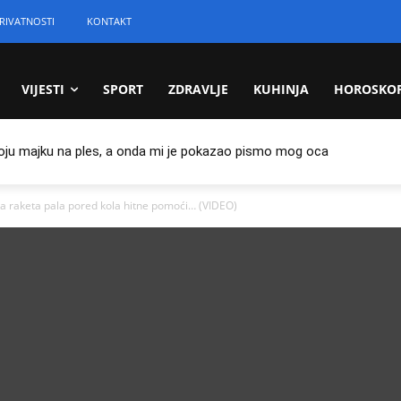
RIVATNOSTI
KONTAKT
VIJESTI
SPORT
ZDRAVLJE
KUHINJA
HOROSKO
oju majku na ples, a onda mi je pokazao pismo mog oca
 raketa pala pored kola hitne pomoći… (VIDEO)