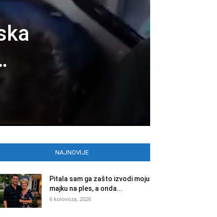
ska
…
NAJNOVIJE
Pitala sam ga zašto izvodi moju
majku na ples, a onda...
6 kolovoza, 2026