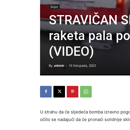
Svijet
STRAVIČAN SN
raketa pala p
(VIDEO)
By
admin
-
16 listopada, 2023
U strahu da će sljedeća bomba izravno pogodit
očito se nadajući da će pronaći solidnije skl