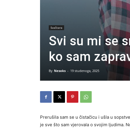
Svaštara
Svi su mi se s
ko sam zapra
By
Nesoks
-
19 studenoga, 2025
Prerušila sam se u čistačicu i ušla u sopstve
je sve što sam vjerovala o svojim ljudima. 