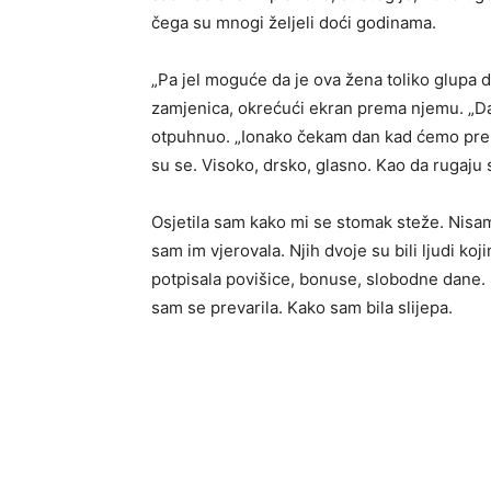
čega su mnogi željeli doći godinama.
„Pa jel moguće da je ova žena toliko glupa d
zamjenica, okrećući ekran prema njemu. „Da b
otpuhnuo. „Ionako čekam dan kad ćemo preu
su se. Visoko, drsko, glasno. Kao da rugaju 
Osjetila sam kako mi se stomak steže. Nisa
sam im vjerovala. Njih dvoje su bili ljudi k
potpisala povišice, bonuse, slobodne dane. 
sam se prevarila. Kako sam bila slijepa.