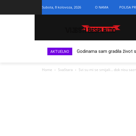
Subota, 8 kolovoza, 2026
O NAMA
POLISA PR
Godinama sam gradila život s n
AKTUELNO
Home
Svaštara
Svi su mi se smijali… dok nisu sa