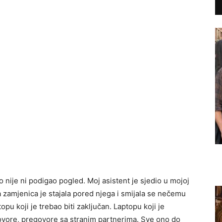
o nije ni podigao pogled. Moj asistent je sjedio u mojoj
a zamjenica je stajala pored njega i smijala se nečemu
pu koji je trebao biti zaključan. Laptopu koji je
ovore, pregovore sa stranim partnerima. Sve ono do