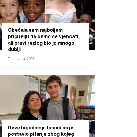
Obećala sam najboljem
prijatelju da ćemo se vjenčati,
ali pravi razlog bio je mnogo
dublji
7 kolovoza, 2026
Devetogodišnji dječak mi je
postavio pitanje zbog kojeg