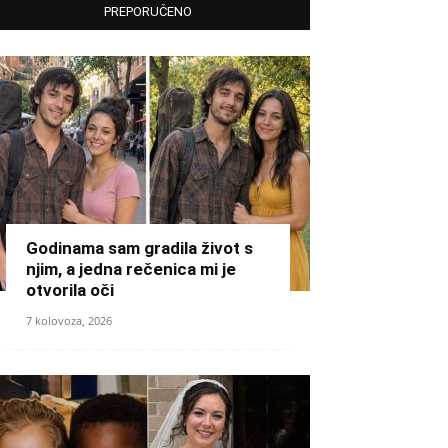
PREPORUČENO
Godinama sam gradila život s
njim, a jedna rečenica mi je
otvorila oči
7 kolovoza, 2026