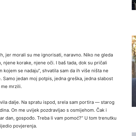
h, jer morali su me ignorisati, naravno. Niko ne gleda
 njene korake, njene oči. I baš tada, dok su pričali
 kojem se nadaju“, shvatila sam da ih više ništa ne
. Samo jedan moj potpis, jedna greška, jedna slabost
 me mrzili.
vila dalje. Na spratu ispod, srela sam portira — starog
dina. On me uvijek pozdravljao s osmijehom. Čak i
bar dan, gospođo. Treba li vam pomoć?“ U tom trenutku
rijedio povjerenja.