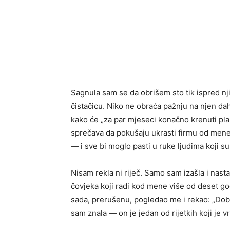
Sagnula sam se da obrišem sto tik ispred nji
čistačicu. Niko ne obraća pažnju na njen dah,
kako će „za par mjeseci konačno krenuti plan
sprečava da pokušaju ukrasti firmu od mene
— i sve bi moglo pasti u ruke ljudima koji su
Nisam rekla ni riječ. Samo sam izašla i nasta
čovjeka koji radi kod mene više od deset go
sada, prerušenu, pogledao me i rekao: „Do
sam znala — on je jedan od rijetkih koji je v