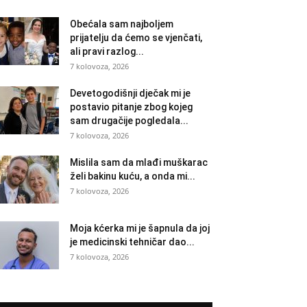
Obećala sam najboljem
prijatelju da ćemo se vjenčati,
ali pravi razlog...
7 kolovoza, 2026
Devetogodišnji dječak mi je
postavio pitanje zbog kojeg
sam drugačije pogledala...
7 kolovoza, 2026
Mislila sam da mlađi muškarac
želi bakinu kuću, a onda mi...
7 kolovoza, 2026
Moja kćerka mi je šapnula da joj
je medicinski tehničar dao...
7 kolovoza, 2026