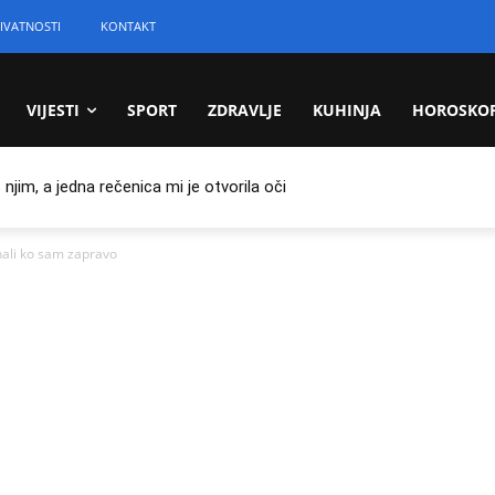
IVATNOSTI
KONTAKT
VIJESTI
SPORT
ZDRAVLJE
KUHINJA
HOROSKO
jim, a jedna rečenica mi je otvorila oči
znali ko sam zapravo