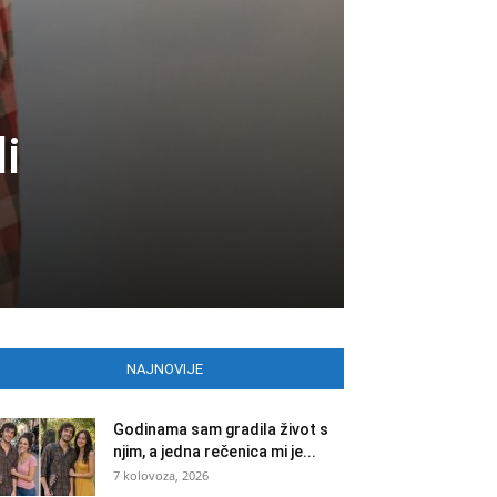
i
NAJNOVIJE
Godinama sam gradila život s
njim, a jedna rečenica mi je...
7 kolovoza, 2026