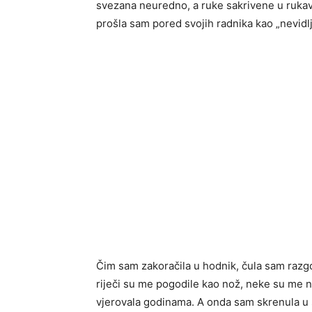
svezana neuredno, a ruke sakrivene u rukav
prošla sam pored svojih radnika kao „nevidlj
Čim sam zakoračila u hodnik, čula sam razgo
riječi su me pogodile kao nož, neke su me n
vjerovala godinama. A onda sam skrenula u s