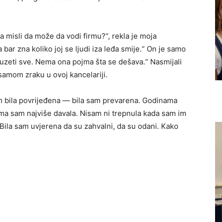
a misli da može da vodi firmu?“, rekla je moja
ar zna koliko joj se ljudi iza leđa smije.“ On je samo
zeti sve. Nema ona pojma šta se dešava.“ Nasmijali
samom zraku u ovoj kancelariji.
m bila povrijeđena — bila sam prevarena. Godinama
ojima sam najviše davala. Nisam ni trepnula kada sam im
Bila sam uvjerena da su zahvalni, da su odani. Kako