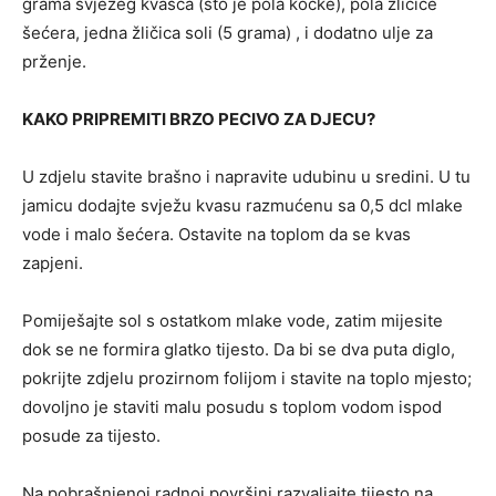
grama svježeg kvasca (što je pola kocke), pola žličice
šećera, jedna žličica soli (5 grama) , i dodatno ulje za
prženje.
KAKO PRIPREMITI BRZO PECIVO ZA DJECU?
U zdjelu stavite brašno i napravite udubinu u sredini. U tu
jamicu dodajte svježu kvasu razmućenu sa 0,5 dcl mlake
vode i malo šećera. Ostavite na toplom da se kvas
zapjeni.
Pomiješajte sol s ostatkom mlake vode, zatim mijesite
dok se ne formira glatko tijesto. Da bi se dva puta diglo,
pokrijte zdjelu prozirnom folijom i stavite na toplo mjesto;
dovoljno je staviti malu posudu s toplom vodom ispod
posude za tijesto.
Na pobrašnjenoj radnoj površini razvaljajte tijesto na