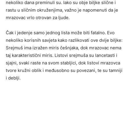
nekoliko dana preminuli su. Iako su obje biljke slične i
rastu u sličnim okruženjima, važno je napomenuti da je
mrazovac vrlo otrovan za ljude.
Čak i jedenje samo jednog lista može biti fatalno. Evo
nekoliko korisnih savjeta kako razlikovati ove dvije biljke:
Srejmuš ima izražen miris češnjaka, dok mrazovac nema
taj karakteristični miris. Listovi srejmuša su lancetasti i
sjajni, svaki raste na svom stabljici, dok listovi mrazovca
tvore kružni oblik i međusobno su povezani, te su tamniji
i deblji.