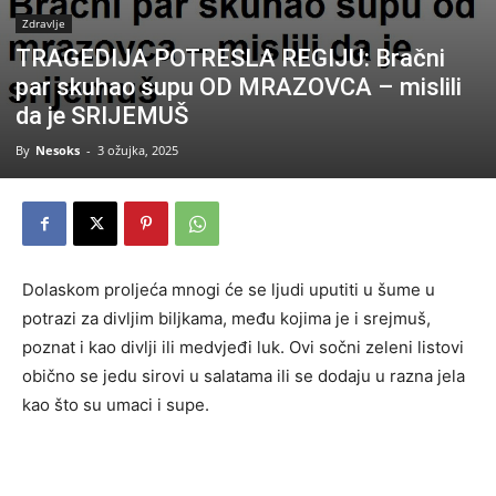
Zdravlje
TRAGEDIJA POTRESLA REGIJU: Bračni
par skuhao supu OD MRAZOVCA – mislili
da je SRIJEMUŠ
By
Nesoks
-
3 ožujka, 2025
Dolaskom proljeća mnogi će se ljudi uputiti u šume u
potrazi za divljim biljkama, među kojima je i srejmuš,
poznat i kao divlji ili medvjeđi luk. Ovi sočni zeleni listovi
obično se jedu sirovi u salatama ili se dodaju u razna jela
kao što su umaci i supe.