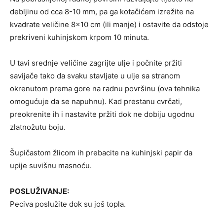
debljinu od cca 8-10 mm, pa ga kotačićem izrežite na
kvadrate veličine 8×10 cm (ili manje) i ostavite da odstoje
prekriveni kuhinjskom krpom 10 minuta.
U tavi srednje veličine zagrijte ulje i počnite pržiti
savijače tako da svaku stavljate u ulje sa stranom
okrenutom prema gore na radnu površinu (ova tehnika
omogućuje da se napuhnu). Kad prestanu cvrčati,
preokrenite ih i nastavite pržiti dok ne dobiju ugodnu
zlatnožutu boju.
Šupičastom žlicom ih prebacite na kuhinjski papir da
upije suvišnu masnoću.
POSLUŽIVANJE:
Peciva poslužite dok su još topla.