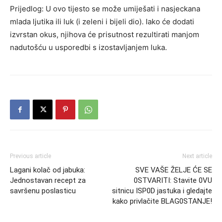
Prijedlog: U ovo tijesto se može umiješati i nasjeckana
mlada ljutika ili luk (i zeleni i bijeli dio). Iako će dodati
izvrstan okus, njihova će prisutnost rezultirati manjom
nadutošću u usporedbi s izostavljanjem luka.
Previous article
Next article
Lagani kolač od jabuka:
SVE VAŠE ŽELJE ĆE SE
Jednostavan recept za
0STVARITI: Stavite 0VU
savršenu poslasticu
sitnicu ISP0D jastuka i gledajte
kako privlačite BLAG0STANJE!