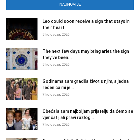
NAJNOVIJE
Leo could soon receive a sign that stays in
their heart
8 kolovoza, 2026
The next few days may bring aries the sign
they’ve been...
8 kolovoza, 2026
Godinama sam gradila život s njim, a jedna
rečenica mi je...
7 kolovoza, 2026
Obećala sam najboljem prijatelju da ćemo se
vjenčati, ali pravi razlog...
7 kolovoza, 2026