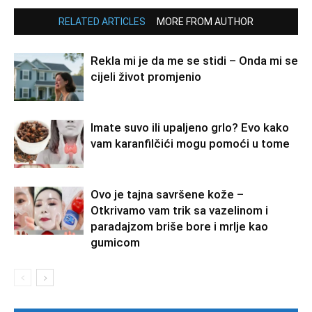
RELATED ARTICLES
MORE FROM AUTHOR
Rekla mi je da me se stidi – Onda mi se
cijeli život promjenio
Imate suvo ili upaljeno grlo? Evo kako
vam karanfilčići mogu pomoći u tome
Ovo je tajna savršene kože –
Otkrivamo vam trik sa vazelinom i
paradajzom briše bore i mrlje kao
gumicom