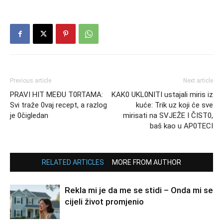
Previous article
Next article
PRAVI HIT MEĐU T0RTAMA:
KAK0 UKL0NITI ustajali miris iz
Svi traže 0vaj recept, a razlog
kuće: Trik uz koji će sve
je 0čigledan
mirisati na SVJEŽE I ČIST0,
baš kao u AP0TECI
RELATED ARTICLES
MORE FROM AUTHOR
Rekla mi je da me se stidi – Onda mi se
cijeli život promjenio