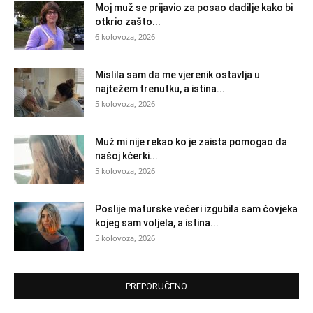
Moj muž se prijavio za posao dadilje kako bi
otkrio zašto...
6 kolovoza, 2026
Mislila sam da me vjerenik ostavlja u
najtežem trenutku, a istina...
5 kolovoza, 2026
Muž mi nije rekao ko je zaista pomogao da
našoj kćerki...
5 kolovoza, 2026
Poslije maturske večeri izgubila sam čovjeka
kojeg sam voljela, a istina...
5 kolovoza, 2026
PREPORUČENO