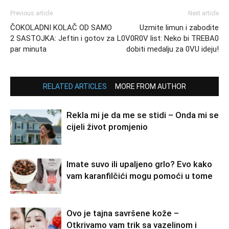
Previous article
Next article
ČOKOLADNI KOLAČ OD SAMO
Uzmite limun i zabodite
2 SASTOJKA: Jeftin i gotov za
L0V0R0V list: Neko bi TREBA0
par minuta
dobiti medalju za 0VU ideju!
RELATED ARTICLES
MORE FROM AUTHOR
Rekla mi je da me se stidi – Onda mi se
cijeli život promjenio
Imate suvo ili upaljeno grlo? Evo kako
vam karanfilčići mogu pomoći u tome
Ovo je tajna savršene kože –
Otkrivamo vam trik sa vazelinom i