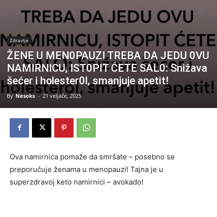
Zdravlje
ŽENE U MEN0PAUZI TREBA DA JEDU 0VU
NAMIRNICU, IST0PIT ĆETE SAL0: Snižava
šećer i holester0l, smanjuje apetit!
By
Nesoks
-
21 veljače, 2025
Ova namirnica pomaže da smršate – posebno se
preporučuje ženama u menopauzi! Tajna je u
superzdravoj keto namirnici – avokado!