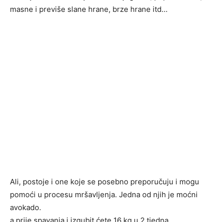
masne i previše slane hrane, brze hrane itd…
Ali, postoje i one koje se posebno preporučuju i mogu
pomoći u procesu mršavljenja. Jedna od njih je moćni
avokado.
a prije spavanja i izgubit ćete 16 kg u 2 tjedna