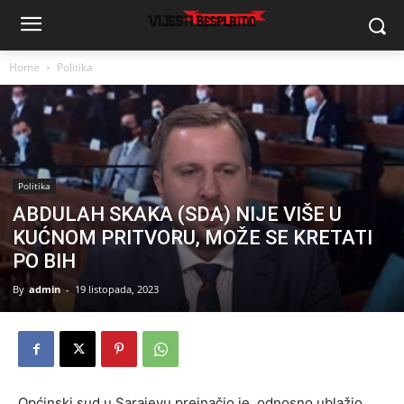
Home
Politika
Politika
ABDULAH SKAKA (SDA) NIJE VIŠE U
KUĆNOM PRITVORU, MOŽE SE KRETATI
PO BIH
By
admin
-
19 listopada, 2023
Općinski sud u Sarajevu preinačio je, odnosno ublažio,