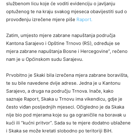
službenom licu koje će voditi evidenciju o javljanju
optuženog te na kraju svakog mjeseca obavijestiti sud o
provođenju izrečene mjere piše
Raport.
Zatim, umjesto mjere zabrane napuštanja područja
Kantona Sarajevo i Opštine Trnovo (RS), određuje se
mjera zabrane napuštanja Bosne i Hercegovine”, rečeno
nam je u Općinskom sudu Sarajevu.
Prvobitno je Skaki bila izrečena mjera zabrane boravišta,
te su bile navedene dvije adrese. Jedna je u Kantonu
Sarajevo, a druga na području Trnova. Inače, kako
saznaje Raport, Skaka u Trnovu ima vikendicu, gdje je
često viđan posljednjih mjeseci. Očigledno je da Skaka
nije bio pod mjerama koje su ga ograničile na boravak u
kući ili “kućni pritvor”. Sada su te mjere dodatno ublažene
i Skaka se može kretati slobodno po teritoriji BiH.