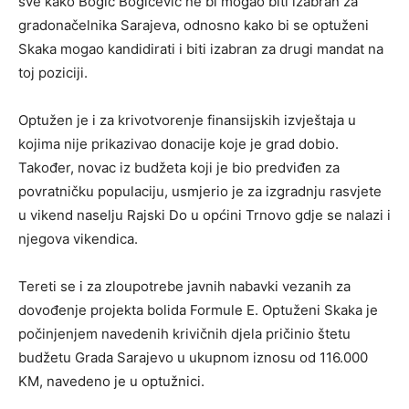
sve kako Bogić Bogićević ne bi mogao biti izabran za
gradonačelnika Sarajeva, odnosno kako bi se optuženi
Skaka mogao kandidirati i biti izabran za drugi mandat na
toj poziciji.
Optužen je i za krivotvorenje finansijskih izvještaja u
kojima nije prikazivao donacije koje je grad dobio.
Također, novac iz budžeta koji je bio predviđen za
povratničku populaciju, usmjerio je za izgradnju rasvjete
u vikend naselju Rajski Do u općini Trnovo gdje se nalazi i
njegova vikendica.
Tereti se i za zloupotrebe javnih nabavki vezanih za
dovođenje projekta bolida Formule E. Optuženi Skaka je
počinjenjem navedenih krivičnih djela pričinio štetu
budžetu Grada Sarajevo u ukupnom iznosu od 116.000
KM, navedeno je u optužnici.