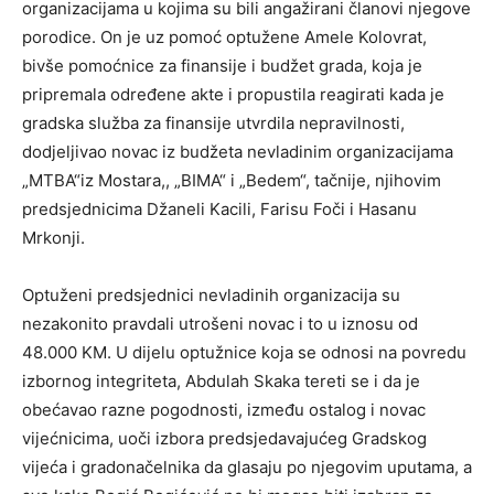
organizacijama u kojima su bili angažirani članovi njegove
porodice. On je uz pomoć optužene Amele Kolovrat,
bivše pomoćnice za finansije i budžet grada, koja je
pripremala određene akte i propustila reagirati kada je
gradska služba za finansije utvrdila nepravilnosti,
dodjeljivao novac iz budžeta nevladinim organizacijama
„MTBA“iz Mostara,, „BIMA“ i „Bedem“, tačnije, njihovim
predsjednicima Džaneli Kacili, Farisu Foči i Hasanu
Mrkonji.
Optuženi predsjednici nevladinih organizacija su
nezakonito pravdali utrošeni novac i to u iznosu od
48.000 KM. U dijelu optužnice koja se odnosi na povredu
izbornog integriteta, Abdulah Skaka tereti se i da je
obećavao razne pogodnosti, između ostalog i novac
vijećnicima, uoči izbora predsjedavajućeg Gradskog
vijeća i gradonačelnika da glasaju po njegovim uputama, a