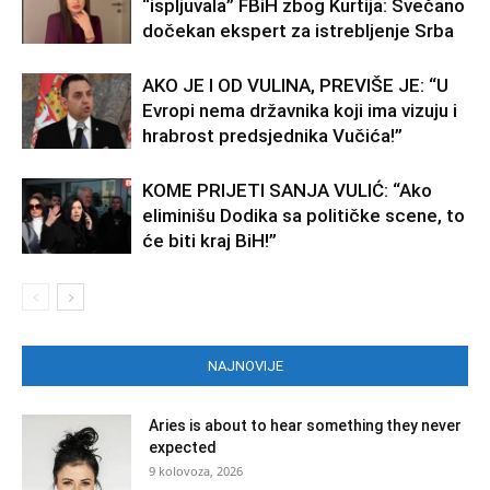
“ispljuvala” FBiH zbog Kurtija: Svečano
dočekan ekspert za istrebljenje Srba
AKO JE I OD VULINA, PREVIŠE JE: “U
Evropi nema državnika koji ima vizuju i
hrabrost predsjednika Vučića!”
KOME PRIJETI SANJA VULIĆ: “Ako
eliminišu Dodika sa političke scene, to
će biti kraj BiH!”
NAJNOVIJE
Aries is about to hear something they never
expected
9 kolovoza, 2026