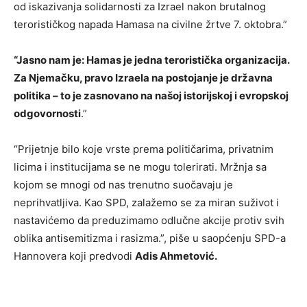
od iskazivanja solidarnosti za Izrael nakon brutalnog
terorističkog napada Hamasa na civilne žrtve 7. oktobra.”
“Jasno nam je: Hamas je jedna teroristička organizacija.
Za Njemačku, pravo Izraela na postojanje je državna
politika – to je zasnovano na našoj istorijskoj i evropskoj
odgovornosti
.”
“Prijetnje bilo koje vrste prema političarima, privatnim
licima i institucijama se ne mogu tolerirati. Mržnja sa
kojom se mnogi od nas trenutno suočavaju je
neprihvatljiva. Kao SPD, zalažemo se za miran suživot i
nastavićemo da preduzimamo odlučne akcije protiv svih
oblika antisemitizma i rasizma.”, piše u saopćenju SPD-a
Hannovera koji predvodi
Adis Ahmetović.