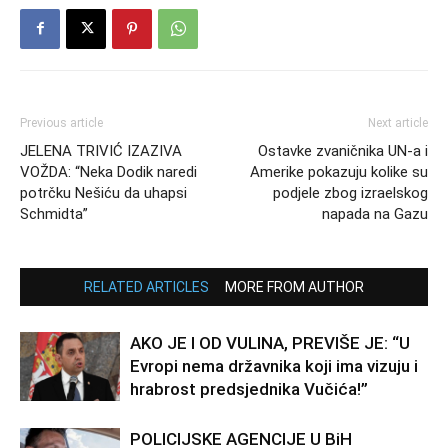
Previous article
Next article
JELENA TRIVIĆ IZAZIVA
Ostavke zvaničnika UN-a i
VOŽDA: “Neka Dodik naredi
Amerike pokazuju kolike su
potrčku Nešiću da uhapsi
podjele zbog izraelskog
Schmidta”
napada na Gazu
RELATED ARTICLES
MORE FROM AUTHOR
AKO JE I OD VULINA, PREVIŠE JE: “U
Evropi nema državnika koji ima vizuju i
hrabrost predsjednika Vučića!”
POLICIJSKE AGENCIJE U BiH