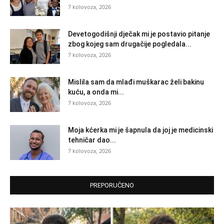
7 kolovoza, 2026
Devetogodišnji dječak mi je postavio pitanje
zbog kojeg sam drugačije pogledala...
7 kolovoza, 2026
Mislila sam da mlađi muškarac želi bakinu
kuću, a onda mi...
7 kolovoza, 2026
Moja kćerka mi je šapnula da joj je medicinski
tehničar dao...
7 kolovoza, 2026
PREPORUČENO