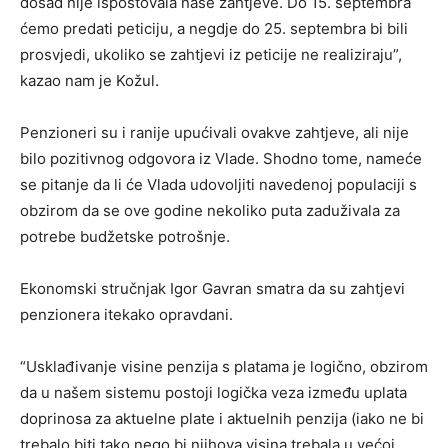
dosad nije ispoštovala naše zahtjeve. Do 15. septembra
ćemo predati peticiju, a negdje do 25. septembra bi bili
prosvjedi, ukoliko se zahtjevi iz peticije ne realiziraju”,
kazao nam je Kožul.
Penzioneri su i ranije upućivali ovakve zahtjeve, ali nije
bilo pozitivnog odgovora iz Vlade. Shodno tome, nameće
se pitanje da li će Vlada udovoljiti navedenoj populaciji s
obzirom da se ove godine nekoliko puta zaduživala za
potrebe budžetske potrošnje.
Ekonomski stručnjak Igor Gavran smatra da su zahtjevi
penzionera itekako opravdani.
“Usklađivanje visine penzija s platama je logično, obzirom
da u našem sistemu postoji logička veza između uplata
doprinosa za aktuelne plate i aktuelnih penzija (iako ne bi
trebalo biti tako nego bi njihova visina trebala u većoj