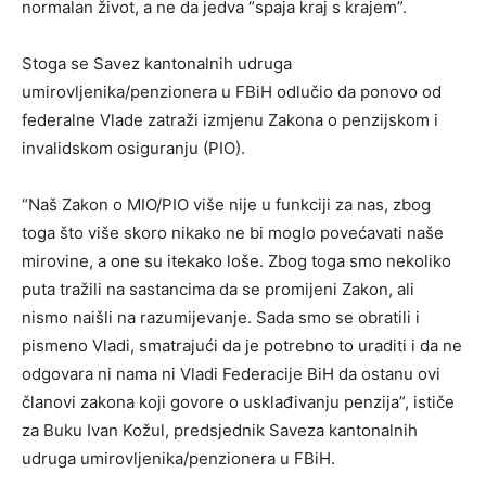
normalan život, a ne da jedva “spaja kraj s krajem”.
Stoga se Savez kantonalnih udruga
umirovljenika/penzionera u FBiH odlučio da ponovo od
federalne Vlade zatraži izmjenu Zakona o penzijskom i
invalidskom osiguranju (PIO).
“Naš Zakon o MIO/PIO više nije u funkciji za nas, zbog
toga što više skoro nikako ne bi moglo povećavati naše
mirovine, a one su itekako loše. Zbog toga smo nekoliko
puta tražili na sastancima da se promijeni Zakon, ali
nismo naišli na razumijevanje. Sada smo se obratili i
pismeno Vladi, smatrajući da je potrebno to uraditi i da ne
odgovara ni nama ni Vladi Federacije BiH da ostanu ovi
članovi zakona koji govore o usklađivanju penzija”, ističe
za Buku Ivan Kožul, predsjednik Saveza kantonalnih
udruga umirovljenika/penzionera u FBiH.