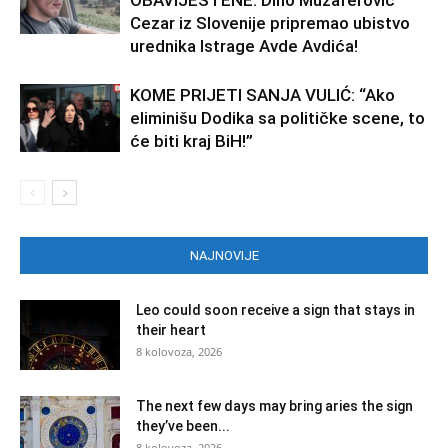
Cezar iz Slovenije pripremao ubistvo
urednika Istrage Avde Avdića!
KOME PRIJETI SANJA VULIĆ: “Ako
eliminišu Dodika sa političke scene, to
će biti kraj BiH!”
NAJNOVIJE
Leo could soon receive a sign that stays in
their heart
8 kolovoza, 2026
The next few days may bring aries the sign
they’ve been...
8 kolovoza, 2026