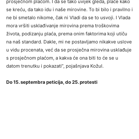
prosječnom plaćom. I da se tako uvijek gleda, plaće kako
se kreću, da tako idu i naše mirovine. To bi bilo i pravilno i
ne bi smetalo nikome, čak ni Vladi da se to usvoji. I Vlada
mora vršiti usklađivanje mirovina prema troškovima
života, podizanju plaća, prema onim faktorima koji utiču
na naš standard. Dakle, mi ne postavljamo nikakve uslove
u vidu procenata, već da se prosječna mirovina usklađuje
s prosječnom plaćom, a kakva će ona biti to će se u
datom trenutku i pokazati”, pojašnjava Kožul.
Do 15. septembra peticija, do 25. protesti