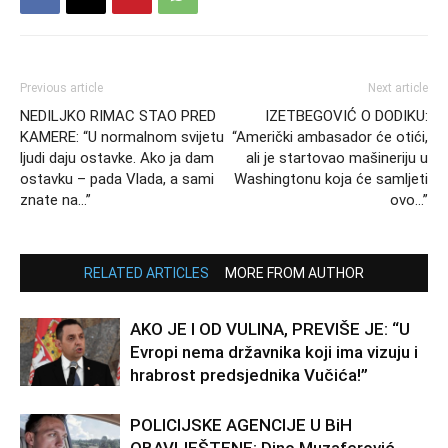
Previous article
Next article
NEDILJKO RIMAC STAO PRED
IZETBEGOVIĆ O DODIKU:
KAMERE: “U normalnom svijetu
“Američki ambasador će otići,
ljudi daju ostavke. Ako ja dam
ali je startovao mašineriju u
ostavku – pada Vlada, a sami
Washingtonu koja će samljeti
znate na…”
ovo…”
RELATED ARTICLES
MORE FROM AUTHOR
AKO JE I OD VULINA, PREVIŠE JE: “U
Evropi nema državnika koji ima vizuju i
hrabrost predsjednika Vučića!”
POLICIJSKE AGENCIJE U BiH
OBAVIJEŠTENE: Dino Muzaferović