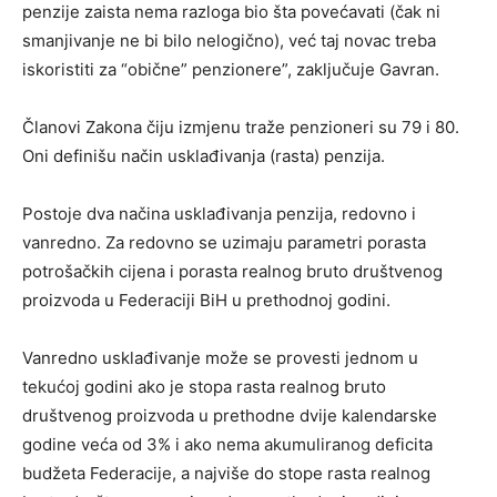
penzije zaista nema razloga bio šta povećavati (čak ni
smanjivanje ne bi bilo nelogično), već taj novac treba
iskoristiti za “obične” penzionere”, zaključuje Gavran.
Članovi Zakona čiju izmjenu traže penzioneri su 79 i 80.
Oni definišu način usklađivanja (rasta) penzija.
Postoje dva načina usklađivanja penzija, redovno i
vanredno. Za redovno se uzimaju parametri porasta
potrošačkih cijena i porasta realnog bruto društvenog
proizvoda u Federaciji BiH u prethodnoj godini.
Vanredno usklađivanje može se provesti jednom u
tekućoj godini ako je stopa rasta realnog bruto
društvenog proizvoda u prethodne dvije kalendarske
godine veća od 3% i ako nema akumuliranog deficita
budžeta Federacije, a najviše do stope rasta realnog