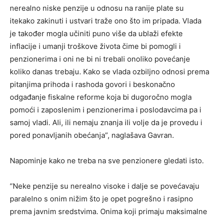
nerealno niske penzije u odnosu na ranije plate su
itekako zakinuti i ustvari traže ono što im pripada. Vlada
je također mogla učiniti puno više da ublaži efekte
inflacije i umanji troškove života čime bi pomogli i
penzionerima i oni ne bi ni trebali onoliko povećanje
koliko danas trebaju. Kako se vlada ozbiljno odnosi prema
pitanjima prihoda i rashoda govori i beskonačno
odgađanje fiskalne reforme koja bi dugoročno mogla
pomoći i zaposlenim i penzionerima i poslodavcima pa i
samoj vladi. Ali, ili nemaju znanja ili volje da je provedu i
pored ponavljanih obećanja”, naglašava Gavran.
Napominje kako ne treba na sve penzionere gledati isto.
“Neke penzije su nerealno visoke i dalje se povećavaju
paralelno s onim nižim što je opet pogrešno i rasipno
prema javnim sredstvima. Onima koji primaju maksimalne