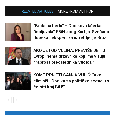
RELATED ARTICLES
MORE FROM AUTHOR
“Beda na bedu” – Dodikova kćerka
“ispljuvala” FBiH zbog Kurtija: Svečano
dočekan ekspert za istrebljenje Srba
AKO JE I OD VULINA, PREVIŠE JE: “U
Evropi nema državnika koji ima vizuju i
hrabrost predsjednika Vučića!”
KOME PRIJETI SANJA VULIĆ: “Ako
eliminišu Dodika sa političke scene, to
će biti kraj BiH!”