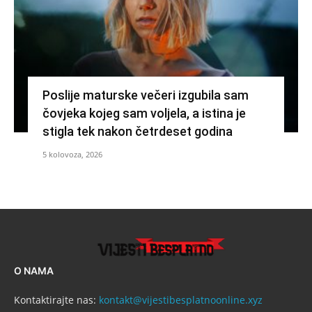
Poslije maturske večeri izgubila sam
čovjeka kojeg sam voljela, a istina je
stigla tek nakon četrdeset godina
5 kolovoza, 2026
O NAMA
Kontaktirajte nas:
kontakt@vijestibesplatnoonline.xyz