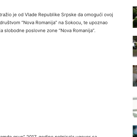
atražio je od Vlade Republike Srpske da omogući ovoj
m društvom “Nova Romanija” na Sokocu, te upoznao
nja slobodne poslovne zone “Nova Romanija”.
“Hamdo grup” 2017. godine potpisala ugovor sa