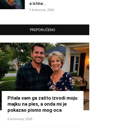
a istina...
5 kolovoza, 2026
PREPORUČENO
Pitala sam ga zašto izvodi moju
majku na ples, a onda mi je
pokazao pismo mog oca
6 kolovoza, 2026