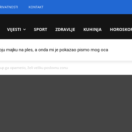
RIVATNOSTI
KONTAKT
VIJESTI
SPORT
ZDRAVLJE
KUHINJA
HOROSKO
oju majku na ples, a onda mi je pokazao pismo mog oca
 ga opametio, želi veliku poslovnu zonu