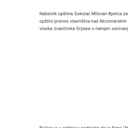
Načelnik opštine Sokolac Milovan Bjelica z
opštini prenos vlasništva nad Akcionarski
visoke zvaničnike Srpske o namjeri osniva
Bjelica je u zahtjevu podsjetio da je firma 