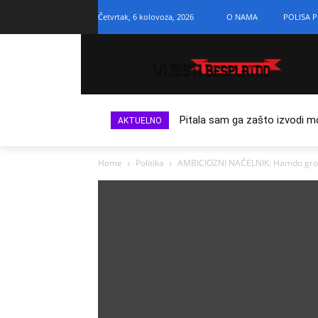
Četvrtak, 6 kolovoza, 2026
O NAMA
POLISA P
Pitala sam ga zašto izvodi m
AKTUELNO
Home
Politika
AMBICIOZNI NAČELNIK: Hamdo group