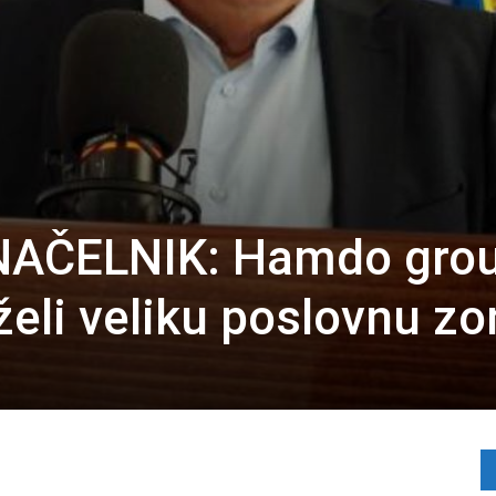
NAČELNIK: Hamdo gro
želi veliku poslovnu z