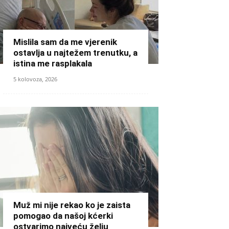
Mislila sam da me vjerenik
ostavlja u najtežem trenutku, a
istina me rasplakala
5 kolovoza, 2026
Muž mi nije rekao ko je zaista
pomogao da našoj kćerki
ostvarimo najveću želju