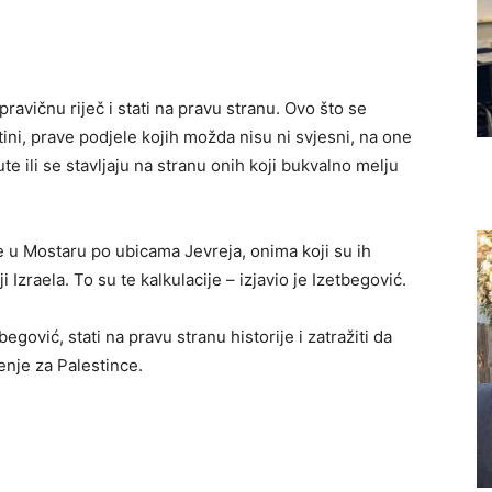
ravičnu riječ i stati na pravu stranu. Ovo što se
ini, prave podjele kojih možda nisu ni svjesni, na one
šute ili se stavljaju na stranu onih koji bukvalno melju
ice u Mostaru po ubicama Jevreja, onima koji su ih
ji Izraela. To su te kalkulacije – izjavio je Izetbegović.
gović, stati na pravu stranu historije i zatražiti da
enje za Palestince.