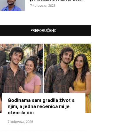
7 kolovoza, 2026
PREPORUČENO
Godinama sam gradila život s
njim, a jedna rečenica mi je
otvorila oči
7 kolovoza, 2026