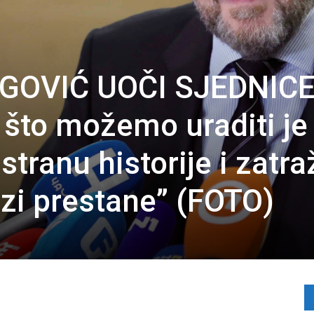
EGOVIĆ UOČI SJEDNIC
što možemo uraditi je
stranu historije i zatraž
azi prestane” (FOTO)