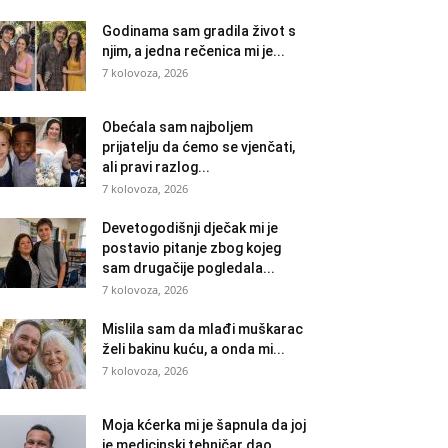
Godinama sam gradila život s
njim, a jedna rečenica mi je...
7 kolovoza, 2026
Obećala sam najboljem
prijatelju da ćemo se vjenčati,
ali pravi razlog...
7 kolovoza, 2026
Devetogodišnji dječak mi je
postavio pitanje zbog kojeg
sam drugačije pogledala...
7 kolovoza, 2026
Mislila sam da mlađi muškarac
želi bakinu kuću, a onda mi...
7 kolovoza, 2026
Moja kćerka mi je šapnula da joj
je medicinski tehničar dao...