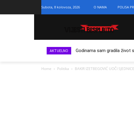
Subota, 8 kolovoza, 2026
O NAMA
POLISA PR
Godinama sam gradila život s n
AKTUELNO
Home
Politika
BAKIR IZETBEGOVIĆ UOČI SJEDNICE G