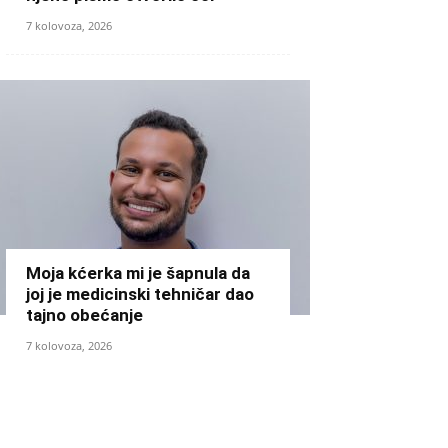
7 kolovoza, 2026
Moja kćerka mi je šapnula da
joj je medicinski tehničar dao
tajno obećanje
7 kolovoza, 2026