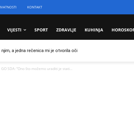
IVATNOSTI
KONTAKT
VIJESTI
SPORT
ZDRAVLJE
KUHINJA
HOROSKO
jim, a jedna rečenica mi je otvorila oči
O SDA: “Ono što možemo uraditi je stati...