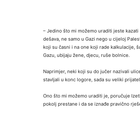
– Jedino što mi možemo uraditi jeste kazati p
dešava, ne samo u Gazi nego u cijeloj Palest
koji su časni i na one koji rade kalkulacije, 
Gazu, ubijaju žene, djecu, ruše bolnice.
Naprimjer, neki koji su do jučer nazivali ul
stavljali u konc logore, sada su veliki prijatel
Ono što mi možemo uraditi je, poručuje Izetbe
pokolj prestane i da se iznađe pravično rješ