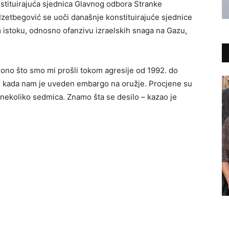
nstituirajuća sjednica Glavnog odbora Stranke
Izetbegović se uoči današnje konstituirajuće sjednice
 istoku, odnosno ofanzivu izraelskih snaga na Gazu,
 ono što smo mi prošli tokom agresije od 1992. do
i kada nam je uveden embargo na oružje. Procjene su
d nekoliko sedmica. Znamo šta se desilo – kazao je