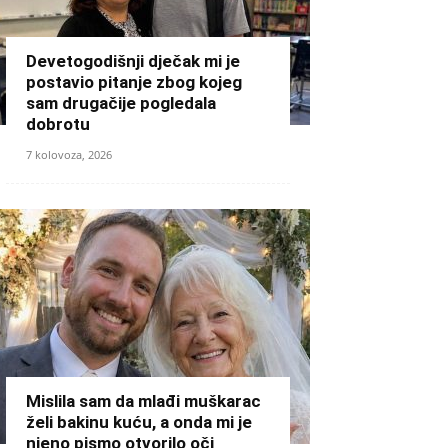
Devetogodišnji dječak mi je
postavio pitanje zbog kojeg
sam drugačije pogledala
dobrotu
7 kolovoza, 2026
Mislila sam da mlađi muškarac
želi bakinu kuću, a onda mi je
njeno pismo otvorilo oči