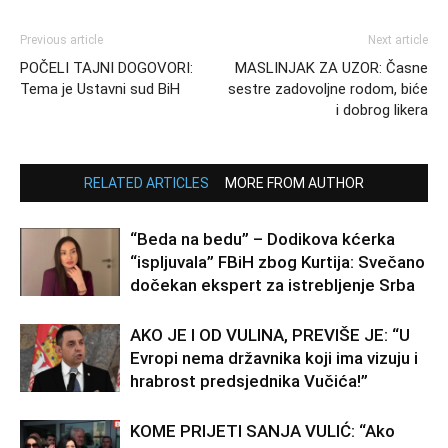
Previous article
Next article
POČELI TAJNI DOGOVORI:
MASLINJAK ZA UZOR: Časne
Tema je Ustavni sud BiH
sestre zadovoljne rodom, biće
i dobrog likera
RELATED ARTICLES
MORE FROM AUTHOR
“Beda na bedu” – Dodikova kćerka
“ispljuvala” FBiH zbog Kurtija: Svečano
dočekan ekspert za istrebljenje Srba
AKO JE I OD VULINA, PREVIŠE JE: “U
Evropi nema državnika koji ima vizuju i
hrabrost predsjednika Vučića!”
KOME PRIJETI SANJA VULIĆ: “Ako