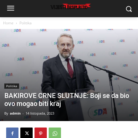
Home
Politika
Politika
BAKIROVE CRNE SLUTNJE: Boji se da bio
ovo mogao biti kraj
By
admin
-
14 listopada, 2023