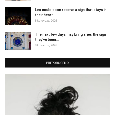
Leo could soon receive a sign that stays in
their heart
8 kolovoza, 2026
The next few days may bring aries the sign
they’ve been...
8 kolovoza, 2026
PREPORUČENO