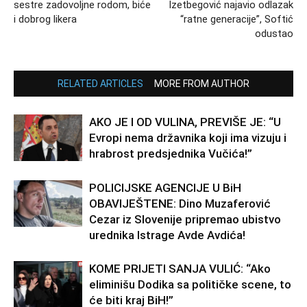
sestre zadovoljne rodom, biće
Izetbegović najavio odlazak
i dobrog likera
“ratne generacije”, Softić
odustao
RELATED ARTICLES
MORE FROM AUTHOR
AKO JE I OD VULINA, PREVIŠE JE: “U
Evropi nema državnika koji ima vizuju i
hrabrost predsjednika Vučića!”
POLICIJSKE AGENCIJE U BiH
OBAVIJEŠTENE: Dino Muzaferović
Cezar iz Slovenije pripremao ubistvo
urednika Istrage Avde Avdića!
KOME PRIJETI SANJA VULIĆ: “Ako
eliminišu Dodika sa političke scene, to
će biti kraj BiH!”