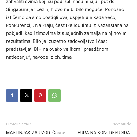
zahvaliti svima koji su podržali našu misiju i put do
Singapura jer bez njih ovo ne bi bilo moguće. Ponosno
ističemo da smo postigli ovaj uspjeh u nikada većoj
konkurenciji. Na kraju, čestitke idu timu iz Kazahstana na
pobjedi, kao i timovima iz susjednih zemalja na njihovim
rezultatima. Bilo je izuzetno zadovoljstvo i čast
predstavljati BiH na ovako velikom i prestižnom
natjecanju”, navode iz bh. tima.
Previous article
Next article
MASLINJAK ZA UZOR: Časne
BURA NA KONGRESU SDA: