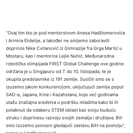
“Ovaj tim bio je pod mentorstvom Anesa Hadžiomerovića
i Armina Đidelije, a također ne smijemo zaboraviti
doprinos Nike Cvitanović iz Gimnazije fra Grga Martić u
Mostaru, kao i mentorice Lejle Nuhić. Međunarodna
robotička olimpijada FIRST Global Challenge ove godine
održana je u Singapuru od 7. do 10. listopada, te je
okupila predstavnike iz 191 zemlje. Suočili smo se s
izuzetno jakom konkurencijom, uključujući zemlje poput
SAD-a, Japana, Kine i Kazahstana, koje već godinama
ulažu značajna sredstva u podršku mladima kako bi ih
potaknuli da odaberu STEM oblast kao svoju buduću
struku i doprinesu razvoju svojih zemalja i društava. Bili
smo izuzetno ponosni gledajući zastavu BiH na postolju”,