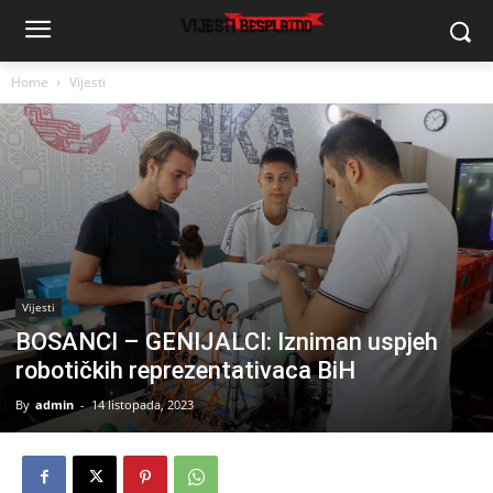
Home
Vijesti
Vijesti
BOSANCI – GENIJALCI: Izniman uspjeh
robotičkih reprezentativaca BiH
By
admin
-
14 listopada, 2023