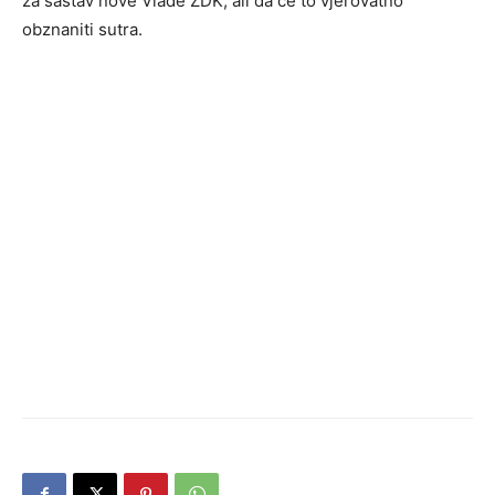
za sastav nove Vlade ZDK, ali da će to vjerovatno
obznaniti sutra.