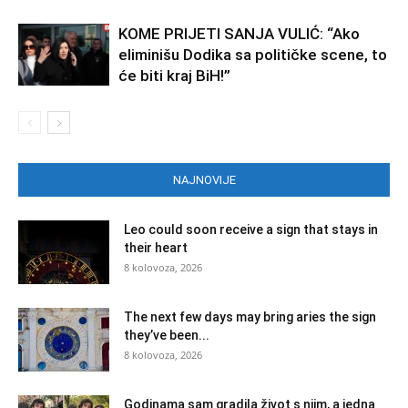
KOME PRIJETI SANJA VULIĆ: “Ako
eliminišu Dodika sa političke scene, to
će biti kraj BiH!”
NAJNOVIJE
Leo could soon receive a sign that stays in
their heart
8 kolovoza, 2026
The next few days may bring aries the sign
they’ve been...
8 kolovoza, 2026
Godinama sam gradila život s njim, a jedna