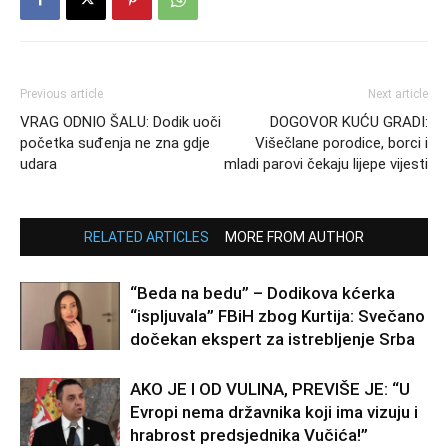
Previous article
Next article
VRAG ODNIO ŠALU: Dodik uoči
DOGOVOR KUĆU GRADI:
početka suđenja ne zna gdje
Višečlane porodice, borci i
udara
mladi parovi čekaju lijepe vijesti
RELATED ARTICLES
MORE FROM AUTHOR
“Beda na bedu” – Dodikova kćerka
“ispljuvala” FBiH zbog Kurtija: Svečano
dočekan ekspert za istrebljenje Srba
AKO JE I OD VULINA, PREVIŠE JE: “U
Evropi nema državnika koji ima vizuju i
hrabrost predsjednika Vučića!”