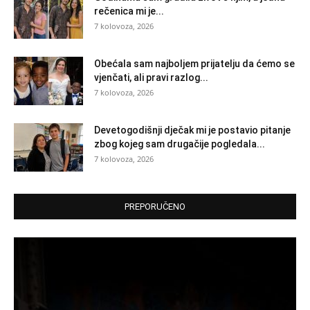
rečenica mi je...
7 kolovoza, 2026
Obećala sam najboljem prijatelju da ćemo se
vjenčati, ali pravi razlog...
7 kolovoza, 2026
Devetogodišnji dječak mi je postavio pitanje
zbog kojeg sam drugačije pogledala...
7 kolovoza, 2026
PREPORUČENO