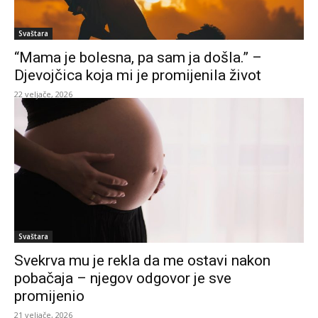
Svaštara
“Mama je bolesna, pa sam ja došla.” –
Djevojčica koja mi je promijenila život
22 veljače, 2026
Svaštara
Svekrva mu je rekla da me ostavi nakon
pobačaja – njegov odgovor je sve
promijenio
21 veljače, 2026