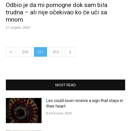
Odbio je da mi pomogne dok sam bila
trudna – ali nije očekivao ko će ući sa
mnom
21 veljače, 2026
210
211
212
MOST READ
Leo could soon receive a sign that stays in
their heart
8 kolovoza, 2026