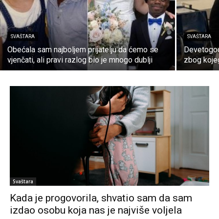
SVAŠTARA
SVAŠTARA
Obećala sam najboljem prijatelju da ćemo se
Devetogodi
vjenčati, ali pravi razlog bio je mnogo dublji
zbog koje
Svaštara
Kada je progovorila, shvatio sam da sam
izdao osobu koja nas je najviše voljela