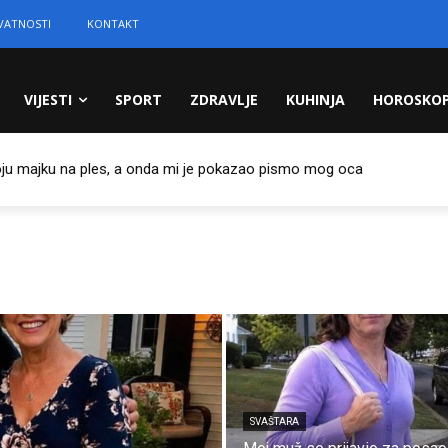
IVATNOSTI
KONTAKT
VIJESTI
SPORT
ZDRAVLJE
KUHINJA
HOROSKO
oju majku na ples, a onda mi je pokazao pismo mog oca
SVAŠTARA