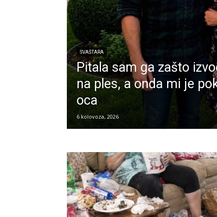
SVAŠTARA
Pitala sam ga zašto izv
na ples, a onda mi je 
oca
6 kolovoza, 2026