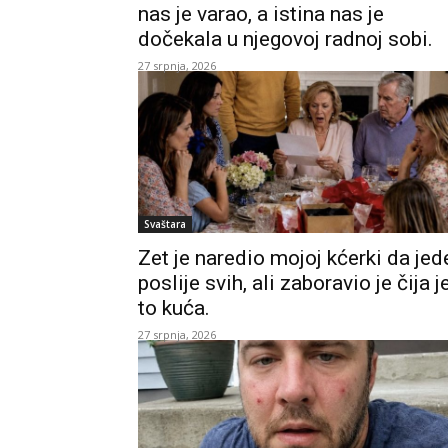
nas je varao, a istina nas je
dočekala u njegovoj radnoj sobi.
27 srpnja, 2026
Svaštara
Zet je naredio mojoj kćerki da jed
poslije svih, ali zaboravio je čija j
to kuća.
27 srpnja, 2026