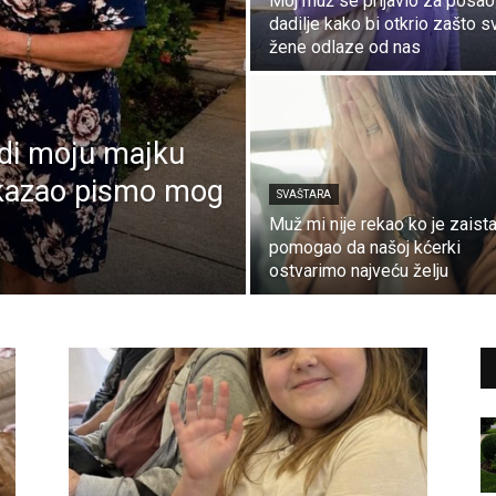
Moj muž se prijavio za posao
dadilje kako bi otkrio zašto s
žene odlaze od nas
odi moju majku
pokazao pismo mog
SVAŠTARA
Muž mi nije rekao ko je zaist
pomogao da našoj kćerki
ostvarimo najveću želju