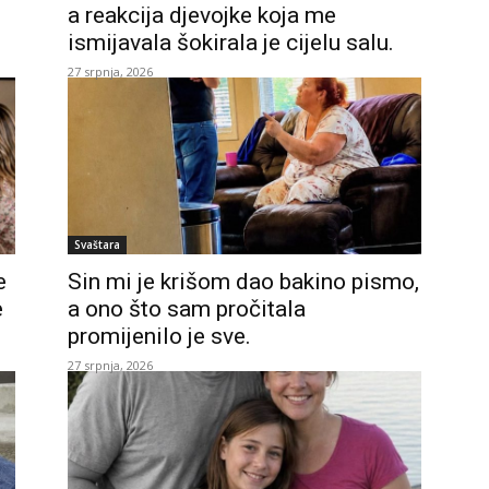
a reakcija djevojke koja me
ismijavala šokirala je cijelu salu.
27 srpnja, 2026
Svaštara
e
Sin mi je krišom dao bakino pismo,
e
a ono što sam pročitala
promijenilo je sve.
27 srpnja, 2026