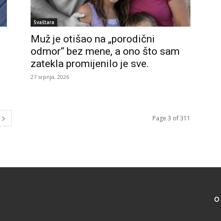
Svaštara
Muž je otišao na „porodični
odmor“ bez mene, a ono što sam
zatekla promijenilo je sve.
27 srpnja, 2026
Page 3 of 311
O