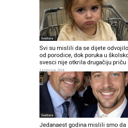
Svaštara
Svi su mislili da se dijete odvojil
od porodice, dok poruka u školsko
svesci nije otkrila drugačiju priču
3 kolovoza, 2026
Svaštara
Jedanaest godina mislili smo da