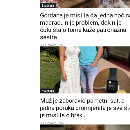
Svaštara
Gordana je mislila da jedna noć n
madracu nije problem, dok nije
čula šta o tome kaže patronažna
sestra
3 kolovoza, 2026
Svaštara
Muž je zaboravio pametni sat, a
jedna poruka promijenila je sve št
je mislila o braku
3 kolovoza, 2026