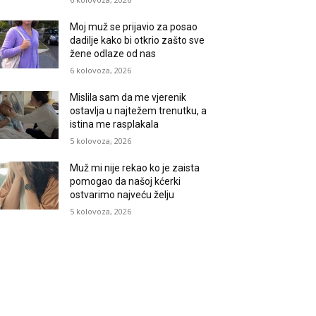
Moj muž se prijavio za posao
dadilje kako bi otkrio zašto sve
žene odlaze od nas
6 kolovoza, 2026
Mislila sam da me vjerenik
ostavlja u najtežem trenutku, a
istina me rasplakala
5 kolovoza, 2026
Muž mi nije rekao ko je zaista
pomogao da našoj kćerki
ostvarimo najveću želju
5 kolovoza, 2026