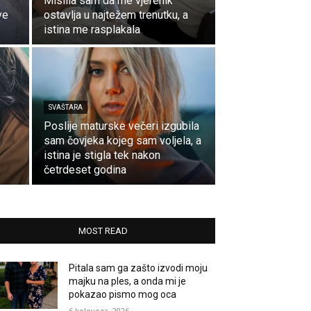
Mislila sam da me vjerenik
ve
ostavlja u najtežem trenutku, a
istina me rasplakala
SVAŠTARA
Poslije maturske večeri izgubila
a
sam čovjeka kojeg sam voljela, a
istina je stigla tek nakon
četrdeset godina
MOST READ
Pitala sam ga zašto izvodi moju
majku na ples, a onda mi je
pokazao pismo mog oca
6 kolovoza, 2026