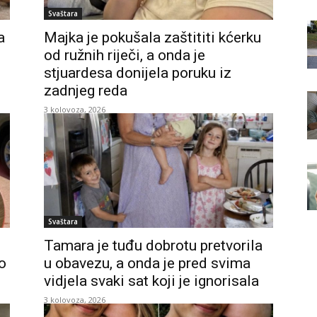
Svaštara
a
Majka je pokušala zaštititi kćerku
od ružnih riječi, a onda je
stjuardesa donijela poruku iz
zadnjeg reda
3 kolovoza, 2026
Svaštara
Tamara je tuđu dobrotu pretvorila
o
u obavezu, a onda je pred svima
vidjela svaki sat koji je ignorisala
3 kolovoza, 2026