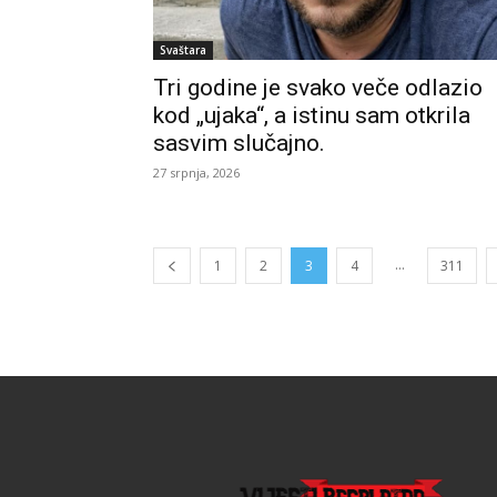
Svaštara
Tri godine je svako veče odlazio
kod „ujaka“, a istinu sam otkrila
sasvim slučajno.
27 srpnja, 2026
...
1
2
3
4
311